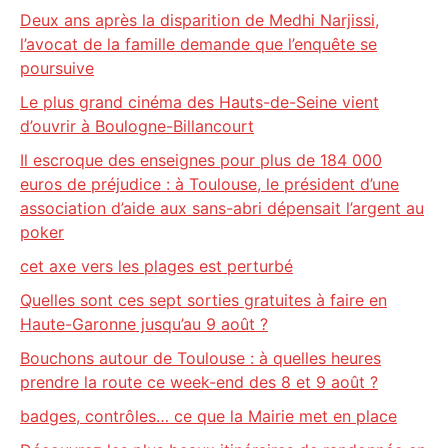
Deux ans après la disparition de Medhi Narjissi,
l’avocat de la famille demande que l’enquête se
poursuive
Le plus grand cinéma des Hauts-de-Seine vient
d’ouvrir à Boulogne-Billancourt
Il escroque des enseignes pour plus de 184 000
euros de préjudice : à Toulouse, le président d’une
association d’aide aux sans-abri dépensait l’argent au
poker
cet axe vers les plages est perturbé
Quelles sont ces sept sorties gratuites à faire en
Haute-Garonne jusqu’au 9 août ?
Bouchons autour de Toulouse : à quelles heures
prendre la route ce week-end des 8 et 9 août ?
badges, contrôles… ce que la Mairie met en place