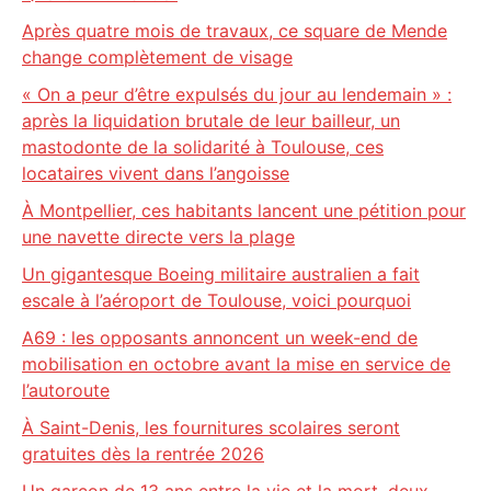
Après quatre mois de travaux, ce square de Mende
change complètement de visage
« On a peur d’être expulsés du jour au lendemain » :
après la liquidation brutale de leur bailleur, un
mastodonte de la solidarité à Toulouse, ces
locataires vivent dans l’angoisse
À Montpellier, ces habitants lancent une pétition pour
une navette directe vers la plage
Un gigantesque Boeing militaire australien a fait
escale à l’aéroport de Toulouse, voici pourquoi
A69 : les opposants annoncent un week-end de
mobilisation en octobre avant la mise en service de
l’autoroute
À Saint-Denis, les fournitures scolaires seront
gratuites dès la rentrée 2026