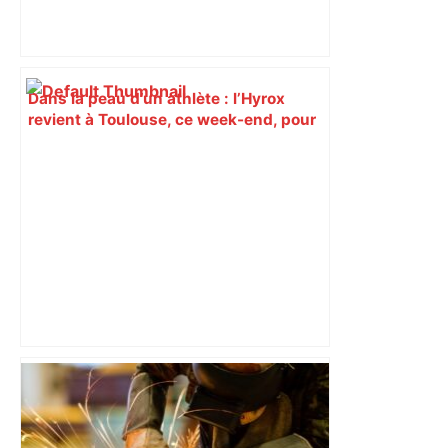
Dans la peau d’un athlète : l’Hyrox
revient à Toulouse, ce week-end, pour
quatre jours de compétitions –
ladepeche.fr
Calendrier infernal pour Toulouse,
Montpellier et Pau à l'affût : la fin de
saison va être torride – Rugbynistere