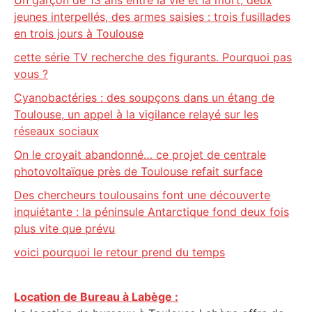
Un garçon de 13 ans entre la vie et la mort, deux
jeunes interpellés, des armes saisies : trois fusillades
en trois jours à Toulouse
cette série TV recherche des figurants. Pourquoi pas
vous ?
Cyanobactéries : des soupçons dans un étang de
Toulouse, un appel à la vigilance relayé sur les
réseaux sociaux
On le croyait abandonné… ce projet de centrale
photovoltaïque près de Toulouse refait surface
Des chercheurs toulousains font une découverte
inquiétante : la péninsule Antarctique fond deux fois
plus vite que prévu
voici pourquoi le retour prend du temps
Location de Bureau à Labège :