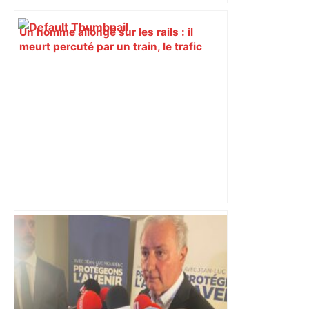
Un homme allongé sur les rails : il
meurt percuté par un train, le trafic
ferroviaire à l’arrêt dans le Lauragais,
au sud de Toulouse – ladepeche.fr
Villeneuve-la-Comptal. Fitness :
superbe exploit au MEET Toulouse ! –
ladepeche.fr