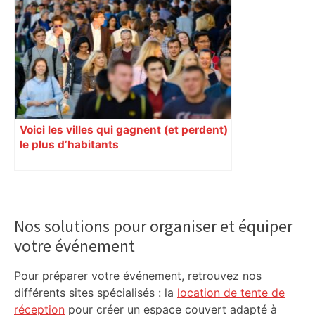
Voici les villes qui gagnent (et perdent)
le plus d’habitants
Primary
Sidebar
Nos solutions pour organiser et équiper
votre événement
Pour préparer votre événement, retrouvez nos
différents sites spécialisés : la
location de tente de
réception
pour créer un espace couvert adapté à