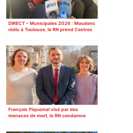
DIRECT – Municipales 2026 : Moudenc
réélu à Toulouse, le RN prend Castres
et Carcassonne
François Piquemal visé par des
menaces de mort, le RN condamne