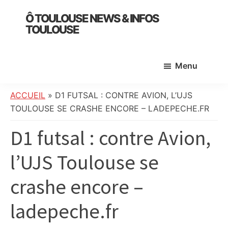
Skip
Skip
Skip
Ô TOULOUSE NEWS & INFOS
to
to
to
TOULOUSE
main
primary
footer
essentiel
content
sidebar
de
Menu
l’actualité
toulousaine
:
ACCUEIL
»
D1 FUTSAL : CONTRE AVION, L’UJS
info
TOULOUSE SE CRASHE ENCORE – LADEPECHE.FR
locale,
D1 futsal : contre Avion,
société,
culture,
l’UJS Toulouse se
politique,
météo,
crashe encore –
faits
divers
ladepeche.fr
et
initiatives