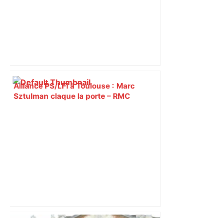
Alliance PS/LFI à Toulouse : Marc
Sztulman claque la porte – RMC