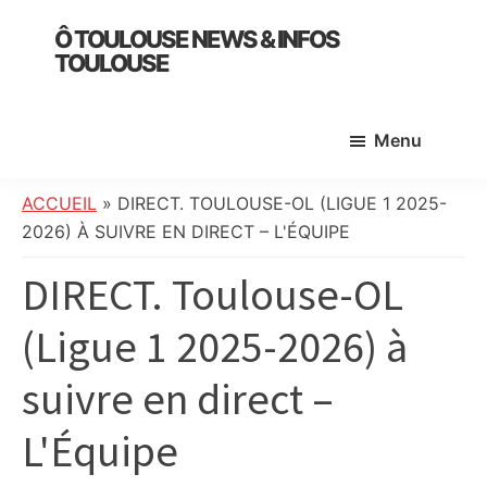
Skip
Skip
Skip
Ô TOULOUSE NEWS & INFOS
to
to
to
TOULOUSE
main
primary
footer
essentiel
content
sidebar
de
Menu
l’actualité
toulousaine
:
ACCUEIL
»
DIRECT. TOULOUSE-OL (LIGUE 1 2025-
info
2026) À SUIVRE EN DIRECT – L'ÉQUIPE
locale,
DIRECT. Toulouse-OL
société,
culture,
(Ligue 1 2025-2026) à
politique,
météo,
suivre en direct –
faits
divers
L'Équipe
et
initiatives