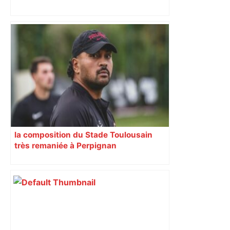
Toulouse : le viaduc de la ligne C du
métro achevé – Le Moniteur
la composition du Stade Toulousain
très remaniée à Perpignan