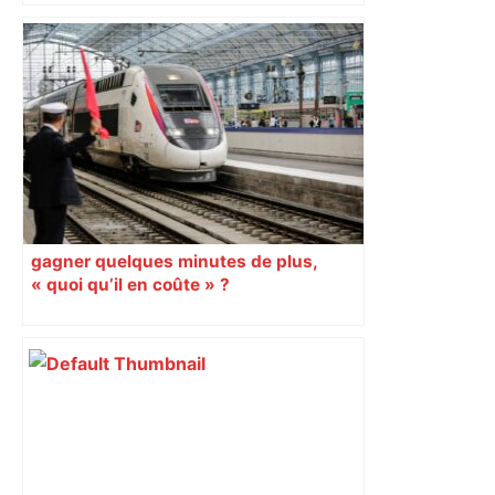
Un adolescent de 17 ans blessé
grièvement après un accident entre
une voiture et deux trottinettes au nord
de Toulouse – ladepeche.fr
gagner quelques minutes de plus,
« quoi qu’il en coûte » ?