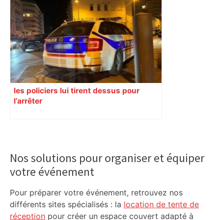
devait traverser l’Atlantique cette
année, pourquoi le départ est repoussé
d’un an ? – ladepeche.fr
les policiers lui tirent dessus pour
l’arrêter
Primary
Sidebar
Nos solutions pour organiser et équiper
votre événement
Pour préparer votre événement, retrouvez nos
différents sites spécialisés : la
location de tente de
réception
pour créer un espace couvert adapté à