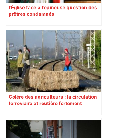
l’Église face à l’épineuse question des
prêtres condamnés
Colère des agriculteurs : la circulation
ferroviaire et routière fortement
perturbée en Haute-Garonne, l’A61
bloquée