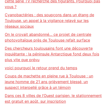
cette série TV recherche des figurants. Pourquoi pas
vous ?
Cyanobactéries : des soupçons dans un étang de
Toulouse, un appel à la vigilance relayé sur les
réseaux sociaux
On le croyait abandonné… ce projet de centrale
photovoltaïque près de Toulouse refait surface
Des chercheurs toulousains font une découverte
inquiétante : la péninsule Antarctique fond deux fois
plus vite que prévu
voici pourquoi le retour prend du temps
Coups de machette en pleine rue à Toulouse : un
jeune homme de 21 ans grièvement blessé, un
suspect interpellé grâce à un témoin
Dans ces 8 villes de l’Ouest parisien, le stationnement
est gratuit en août, sur inscription