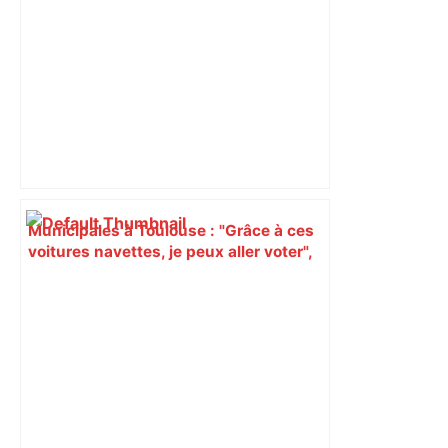
Municipales à Toulouse : "Grâce à ces
voitures navettes, je peux aller voter",
les Pradettes se mobilisent –
ladepeche.fr