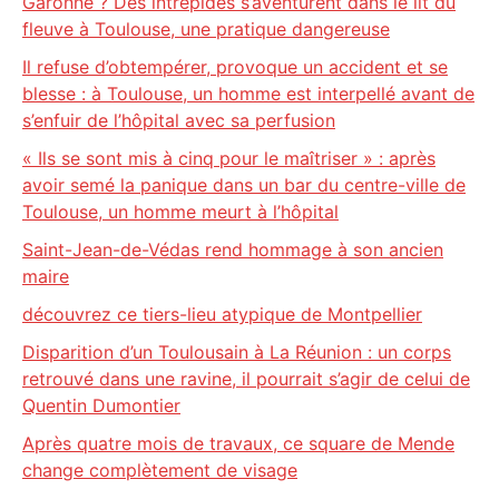
Garonne ? Des intrépides s’aventurent dans le lit du
fleuve à Toulouse, une pratique dangereuse
Il refuse d’obtempérer, provoque un accident et se
blesse : à Toulouse, un homme est interpellé avant de
s’enfuir de l’hôpital avec sa perfusion
« Ils se sont mis à cinq pour le maîtriser » : après
avoir semé la panique dans un bar du centre-ville de
Toulouse, un homme meurt à l’hôpital
Saint-Jean-de-Védas rend hommage à son ancien
maire
découvrez ce tiers-lieu atypique de Montpellier
Disparition d’un Toulousain à La Réunion : un corps
retrouvé dans une ravine, il pourrait s’agir de celui de
Quentin Dumontier
Après quatre mois de travaux, ce square de Mende
change complètement de visage