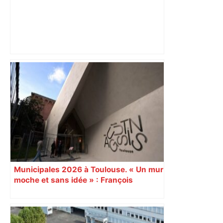
ENTRETIEN. Municipales 2026 à
Toulouse : sous le feu des critiques,
Briançon assume son alliance avec
Piquemal, "ce n’est pas un accord de
postes" – ladepeche.fr
Municipales 2026 à Toulouse. « Un mur
moche et sans idée » : François
Piquemal (LFI), un détracteur de plus
du nouvel accueil du musée des
Augustins