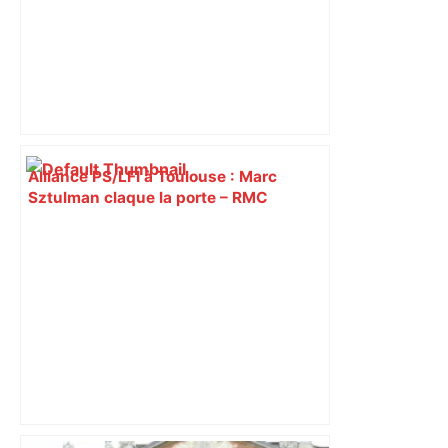
Alliance PS/LFI à Toulouse : Marc
Sztulman claque la porte – RMC