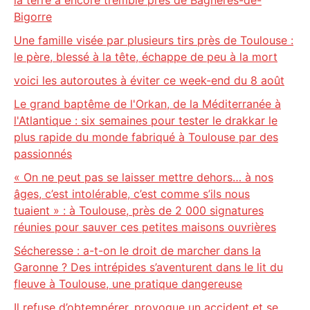
la terre a encore tremblé près de Bagnères-de-
Bigorre
Une famille visée par plusieurs tirs près de Toulouse :
le père, blessé à la tête, échappe de peu à la mort
voici les autoroutes à éviter ce week-end du 8 août
Le grand baptême de l'Orkan, de la Méditerranée à
l'Atlantique : six semaines pour tester le drakkar le
plus rapide du monde fabriqué à Toulouse par des
passionnés
« On ne peut pas se laisser mettre dehors… à nos
âges, c’est intolérable, c’est comme s’ils nous
tuaient » : à Toulouse, près de 2 000 signatures
réunies pour sauver ces petites maisons ouvrières
Sécheresse : a-t-on le droit de marcher dans la
Garonne ? Des intrépides s’aventurent dans le lit du
fleuve à Toulouse, une pratique dangereuse
Il refuse d’obtempérer, provoque un accident et se