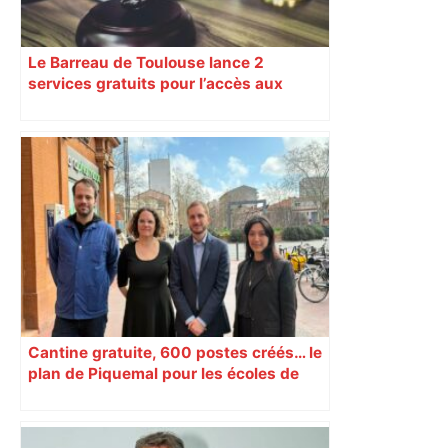
Le Barreau de Toulouse lance 2
services gratuits pour l’accès aux
droits
Cantine gratuite, 600 postes créés… le
plan de Piquemal pour les écoles de
Toulouse