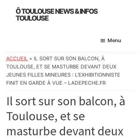
Skip
Skip
Skip
Ô TOULOUSE NEWS & INFOS
to
to
to
TOULOUSE
main
primary
footer
essentiel
content
sidebar
de
Menu
l’actualité
toulousaine
:
ACCUEIL
»
IL SORT SUR SON BALCON, À
info
TOULOUSE, ET SE MASTURBE DEVANT DEUX
locale,
JEUNES FILLES MINEURES : L’EXHIBITIONNISTE
société,
FINIT EN GARDE À VUE – LADEPECHE.FR
culture,
Il sort sur son balcon, à
politique,
météo,
Toulouse, et se
faits
divers
masturbe devant deux
et
initiatives