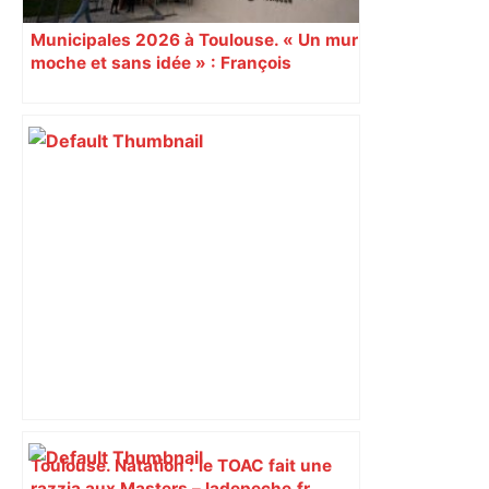
Municipales 2026 à Toulouse. « Un mur
moche et sans idée » : François
Piquemal (LFI), un détracteur de plus
du nouvel accueil du musée des
Augustins
Toulouse. Natation : le TOAC fait une
razzia aux Masters – ladepeche.fr