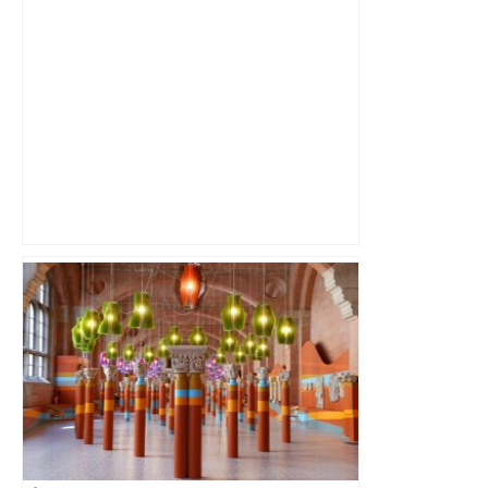
Alliance PS/LFI à Toulouse : Marc
Sztulman claque la porte – RMC