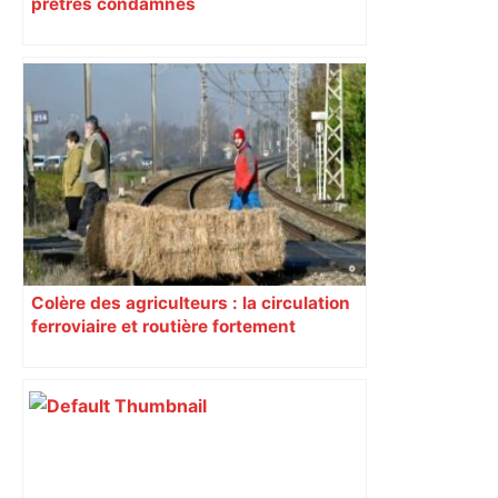
prêtres condamnés
Colère des agriculteurs : la circulation
ferroviaire et routière fortement
perturbée en Haute-Garonne, l’A61
bloquée