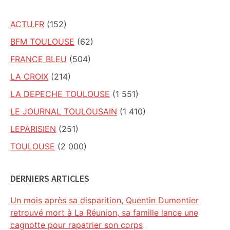
ACTU.FR
(152)
BFM TOULOUSE
(62)
FRANCE BLEU
(504)
LA CROIX
(214)
LA DEPECHE TOULOUSE
(1 551)
LE JOURNAL TOULOUSAIN
(1 410)
LEPARISIEN
(251)
TOULOUSE
(2 000)
DERNIERS ARTICLES
Un mois après sa disparition, Quentin Dumontier
retrouvé mort à La Réunion, sa famille lance une
cagnotte pour rapatrier son corps