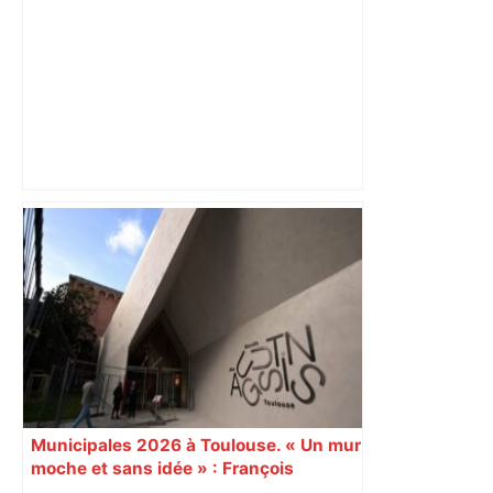
Toulouse – ladepeche.fr
« Rien d'inquiétant » pour Guillaume
Restes, le gardien de Toulouse, après
sa sortie à Metz – L'Équipe
Municipales 2026 à Toulouse. « Un mur
moche et sans idée » : François
Piquemal (LFI), un détracteur de plus