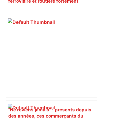
ferroviaire et routière fortement
perturbée en Haute-Garonne, l’A61
bloquée
"Ne reviens jamais" : présents depuis
des années, ces commerçants du
marché du Capitole brisent l’omerta et
dénoncent un système d’intimidation à