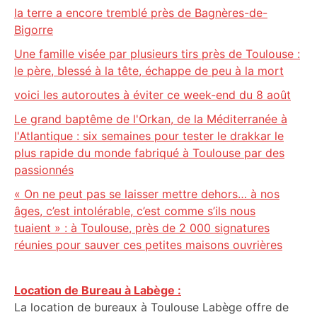
la terre a encore tremblé près de Bagnères-de-
Bigorre
Une famille visée par plusieurs tirs près de Toulouse :
le père, blessé à la tête, échappe de peu à la mort
voici les autoroutes à éviter ce week-end du 8 août
Le grand baptême de l'Orkan, de la Méditerranée à
l'Atlantique : six semaines pour tester le drakkar le
plus rapide du monde fabriqué à Toulouse par des
passionnés
« On ne peut pas se laisser mettre dehors… à nos
âges, c’est intolérable, c’est comme s’ils nous
tuaient » : à Toulouse, près de 2 000 signatures
réunies pour sauver ces petites maisons ouvrières
Location de Bureau à Labège :
La location de bureaux à Toulouse Labège offre de