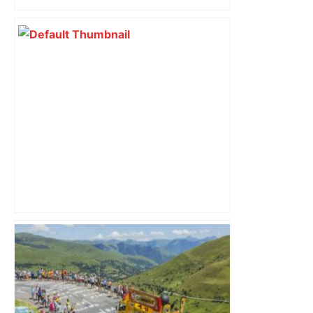
du nouvel accueil du musée des
Augustins
Bilan du marché du logement neuf :
une lueur d'espoir pour l'immobilier à
Toulouse ? – Actu.fr