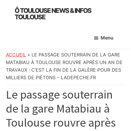
Skip
Skip
Skip
Ô TOULOUSE NEWS & INFOS
to
to
to
TOULOUSE
main
primary
footer
essentiel
content
sidebar
de
Menu
l’actualité
toulousaine
:
ACCUEIL
»
LE PASSAGE SOUTERRAIN DE LA GARE
info
MATABIAU À TOULOUSE ROUVRE APRÈS UN AN DE
locale,
TRAVAUX : C’EST LA FIN DE LA GALÈRE POUR DES
société,
MILLIERS DE PIÉTONS – LADEPECHE.FR
culture,
Le passage souterrain
politique,
météo,
de la gare Matabiau à
faits
divers
Toulouse rouvre après
et
initiatives