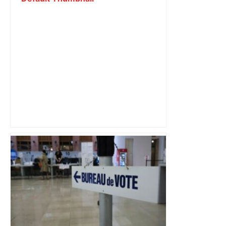
Un drone sème une énorme panique
dans l’espace aérien toulousain : des
dizaines de pilotes de ligne en
difficulté, un vol obligé d’être détourné
vers Montpellier, le suspect toujours
dans la nature – ladepeche.fr