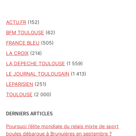
site
ACTU.FR
(152)
BFM TOULOUSE
(62)
FRANCE BLEU
(505)
LA CROIX
(214)
LA DEPECHE TOULOUSE
(1 559)
LE JOURNAL TOULOUSAIN
(1 413)
LEPARISIEN
(251)
TOULOUSE
(2 000)
DERNIERS ARTICLES
Pourquoi l’élite mondiale du relais mixte de sport
boules débarque à Bruguières en septembre ?