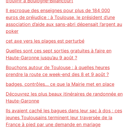
d’ouvrir à Boulogne-Billancourt
Il escroque des enseignes pour plus de 184 000
euros de préjudice : à Toulouse, le président d’une
association d’aide aux sans-abri dépensait l’argent au
poker
cet axe vers les plages est perturbé
Quelles sont ces sept sorties gratuites à faire en
Haute-Garonne jusqu’au 9 août ?
Bouchons autour de Toulouse : à quelles heures
prendre la route ce week-end des 8 et 9 août ?
badges, contrôles… ce que la Mairie met en place
Découvrez les plus beaux itinéraires de randonnée en
Haute-Garonne
Ils avaient caché les bagues dans leur sac à dos : ces
jeunes Toulousains terminent leur traversée de la
France à pied par une demande en mariage