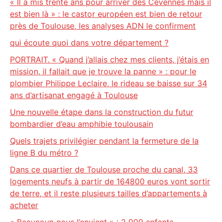
« Il a mis trente ans pour arriver des Cévennes mais il
est bien là » : le castor européen est bien de retour
près de Toulouse, les analyses ADN le confirment
qui écoute quoi dans votre département ?
PORTRAIT. « Quand j’allais chez mes clients, j’étais en
mission, il fallait que je trouve la panne » : pour le
plombier Philippe Leclaire, le rideau se baisse sur 34
ans d’artisanat engagé à Toulouse
Une nouvelle étape dans la construction du futur
bombardier d’eau amphibie toulousain
Quels trajets privilégier pendant la fermeture de la
ligne B du métro ?
Dans ce quartier de Toulouse proche du canal, 33
logements neufs à partir de 164800 euros vont sortir
de terre, et il reste plusieurs tailles d’appartements à
acheter