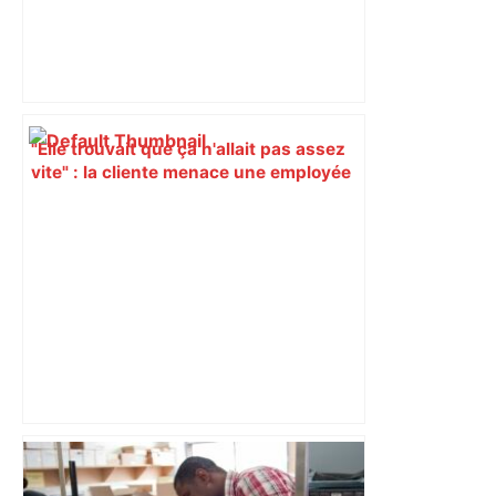
"Elle trouvait que ça n'allait pas assez
vite" : la cliente menace une employée
au cutter, au McDonald's à Toulouse –
Actu.fr
Mort mystérieuse près de Toulouse :
une émission de M6 revient sur l'affaire