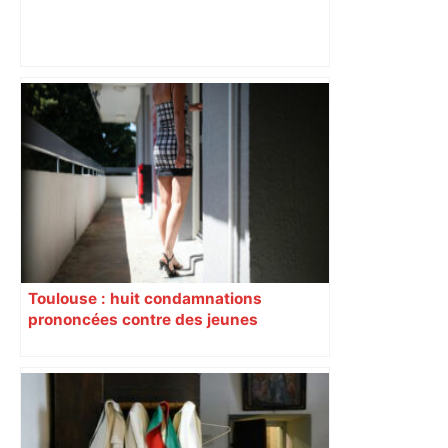
"Je n’avais pas de cigarette" : ivre sur
un banc de la cité de la Reynerie, à
Toulouse, un homme est blessé par des
tirs – ladepeche.fr
Toulouse : huit condamnations
prononcées contre des jeunes
impliqués dans la prostitution
d’adolescentes