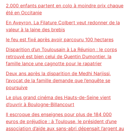
2.000 enfants partent en colo à moindre prix chaque
été en Occitanie
En Aveyron, La Filature Colbert veut redonner de la
valeur à la laine des brebis
le feu est fixé après avoir parcouru 100 hectares
Disparition d’un Toulousain à La Réunion : le corps
retrouvé est bien celui de Quentin Dumontier, la
famille lance une cagnotte pour le rapatrier
Deux ans après la disparition de Medhi Narjissi,
l’avocat de la famille demande que l’enquête se
poursuive
Le plus grand cinéma des Hauts-de-Seine vient
d’ouvrir à Boulogne-Billancourt
Il escroque des enseignes pour plus de 184 000
euros de préjudice : à Toulouse, le président d’une
association d’aide aux sans-abri dépensait l’argent au