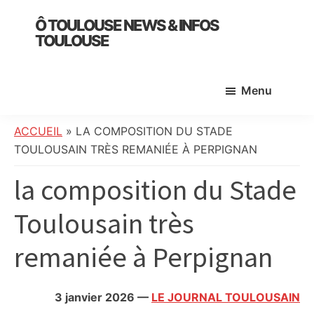
Skip
Skip
Skip
Ô TOULOUSE NEWS & INFOS
to
to
to
TOULOUSE
main
primary
footer
essentiel
content
sidebar
de
Menu
l’actualité
toulousaine
:
ACCUEIL
»
LA COMPOSITION DU STADE
info
TOULOUSAIN TRÈS REMANIÉE À PERPIGNAN
locale,
la composition du Stade
société,
culture,
Toulousain très
politique,
météo,
remaniée à Perpignan
faits
divers
et
3 janvier 2026
—
LE JOURNAL TOULOUSAIN
initiatives