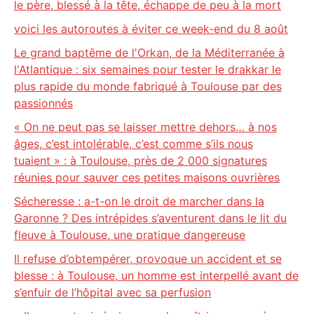
le père, blessé à la tête, échappe de peu à la mort
voici les autoroutes à éviter ce week-end du 8 août
Le grand baptême de l'Orkan, de la Méditerranée à
l'Atlantique : six semaines pour tester le drakkar le
plus rapide du monde fabriqué à Toulouse par des
passionnés
« On ne peut pas se laisser mettre dehors… à nos
âges, c’est intolérable, c’est comme s’ils nous
tuaient » : à Toulouse, près de 2 000 signatures
réunies pour sauver ces petites maisons ouvrières
Sécheresse : a-t-on le droit de marcher dans la
Garonne ? Des intrépides s’aventurent dans le lit du
fleuve à Toulouse, une pratique dangereuse
Il refuse d’obtempérer, provoque un accident et se
blesse : à Toulouse, un homme est interpellé avant de
s’enfuir de l’hôpital avec sa perfusion