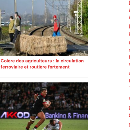
Colère des agriculteurs : la circulation
ferroviaire et routière fortement
perturbée en Haute-Garonne, l’A61
bloquée