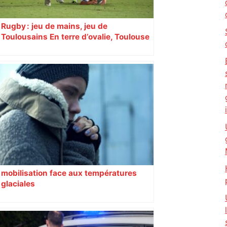
Rugby : jeu de mains, jeu de
Toulousains En terre d’ovalie, Toulouse
est capitale avec son club, le Stade
toulousain, accumulant les titres, mais
revendiquant surtout son art du jeu en
mouvement, vif et spectaculaire.
Décryptage. Série (4 / 10)
mobilisation face aux températures
glaciales