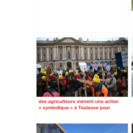
Top 14: comment Perpignan a une
nouvelle fois fait tomber Toulouse? –
RMC Sport
des agriculteurs mènent une action
« symbolique » à Toulouse pour
dénoncer la gestion de la dermatose et
l’accord avec le Mercosur