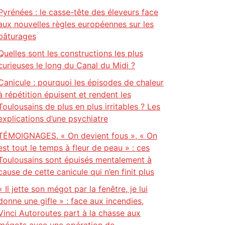
Pyrénées : le casse-tête des éleveurs face
aux nouvelles règles européennes sur les
pâturages
Quelles sont les constructions les plus
curieuses le long du Canal du Midi ?
Canicule : pourquoi les épisodes de chaleur
à répétition épuisent et rendent les
Toulousains de plus en plus irritables ? Les
explications d’une psychiatre
TÉMOIGNAGES. « On devient fous », « On
est tout le temps à fleur de peau » : ces
Toulousains sont épuisés mentalement à
cause de cette canicule qui n’en finit plus
« Il jette son mégot par la fenêtre, je lui
donne une gifle » : face aux incendies,
Vinci Autoroutes part à la chasse aux