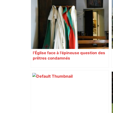
DIRECT. Colère des agriculteurs :
mobilisation agricole à Toulouse ce
samedi, 113 vaches abattues en Ariège
– ladepeche.fr
l’Église face à l’épineuse question des
prêtres condamnés