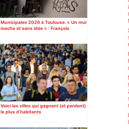
Municipales 2026 à Toulouse. « Un mur
moche et sans idée » : François
Piquemal (LFI), un détracteur de plus
du nouvel accueil du musée des
Augustins
Voici les villes qui gagnent (et perdent)
le plus d’habitants