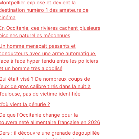
Montpellier explose et devient la
destination numéro 1 des amateurs de
cinéma
En Occitanie, ces rivières cachent plusieurs
piscines naturelles méconnues
Un homme menaçait passants et
conducteurs avec une arme automatique,
face à face hyper tendu entre les policiers
et un homme très alcoolisé
Qui était visé ? De nombreux coups de
feux de gros calibre tirés dans la nuit à
Toulouse, pas de victime identifiée
d’où vient la pénurie ?
Ce que l’Occitanie change pour la
souveraineté alimentaire française en 2026
Gers : il découvre une grenade dégoupillée