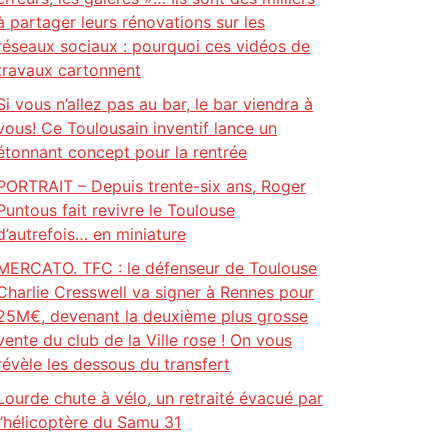
à partager leurs rénovations sur les
réseaux sociaux : pourquoi ces vidéos de
travaux cartonnent
Si vous n’allez pas au bar, le bar viendra à
vous! Ce Toulousain inventif lance un
étonnant concept pour la rentrée
PORTRAIT – Depuis trente-six ans, Roger
Puntous fait revivre le Toulouse
d’autrefois… en miniature
MERCATO. TFC : le défenseur de Toulouse
Charlie Cresswell va signer à Rennes pour
25M€, devenant la deuxième plus grosse
vente du club de la Ville rose ! On vous
révèle les dessous du transfert
Lourde chute à vélo, un retraité évacué par
l’hélicoptère du Samu 31