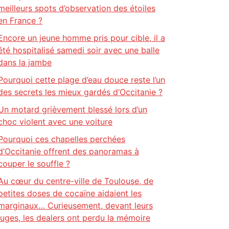
meilleurs spots d’observation des étoiles
en France ?
Encore un jeune homme pris pour cible, il a
été hospitalisé samedi soir avec une balle
dans la jambe
Pourquoi cette plage d’eau douce reste l’un
des secrets les mieux gardés d’Occitanie ?
Un motard grièvement blessé lors d’un
choc violent avec une voiture
Pourquoi ces chapelles perchées
d’Occitanie offrent des panoramas à
couper le souffle ?
Au cœur du centre-ville de Toulouse, de
petites doses de cocaïne aidaient les
marginaux… Curieusement, devant leurs
juges, les dealers ont perdu la mémoire