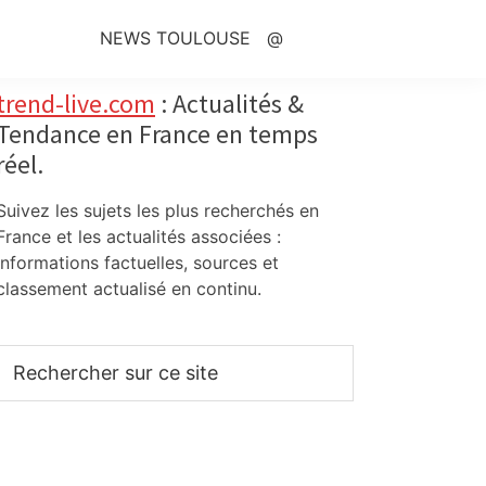
NEWS TOULOUSE
@
Primary
trend-live.com
: Actualités &
Tendance en France en temps
Sidebar
réel.
Suivez les sujets les plus recherchés en
France et les actualités associées :
informations factuelles, sources et
classement actualisé en continu.
Rechercher
sur
ce
site