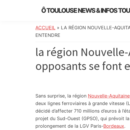
Skip
Skip
Skip
Skip
Ô TOULOUSE NEWS & INFOS TO
to
to
to
to
essentiel
primary
main
primary
footer
de
navigation
content
sidebar
ACCUEIL
»
LA RÉGION NOUVELLE-AQUITA
l’actualité
ENTENDRE
toulousaine
la région Nouvelle-A
:
info
opposants se font 
locale,
société,
culture,
politique,
météo,
Sans surprise, la région
Nouvelle-Aquitaine
faits
deux lignes ferroviaires à grande vitesse 
divers
décidé d’affecter 710 millions d’euros à l’
et
projet du Sud-Ouest (GPSO), qui prévoit la
initiatives
prolongement de la LGV Paris-
Bordeaux
.