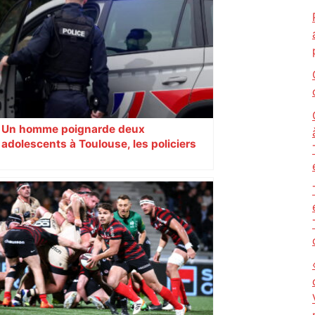
Un homme poignarde deux
adolescents à Toulouse, les policiers
font feu