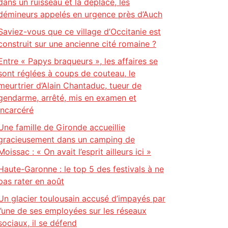
dans un ruisseau et la déplace, les
démineurs appelés en urgence près d’Auch
Saviez-vous que ce village d’Occitanie est
construit sur une ancienne cité romaine ?
Entre « Papys braqueurs », les affaires se
sont réglées à coups de couteau, le
meurtrier d’Alain Chantaduc, tueur de
gendarme, arrêté, mis en examen et
incarcéré
Une famille de Gironde accueillie
gracieusement dans un camping de
Moissac : « On avait l’esprit ailleurs ici »
Haute-Garonne : le top 5 des festivals à ne
pas rater en août
Un glacier toulousain accusé d’impayés par
l’une de ses employées sur les réseaux
sociaux, il se défend