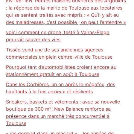
ENTRETIEN. Petites maisons ouvrières des Argoulets
: la réponse de la mairie de Toulouse aux locataires
qui se sentent traités avec mépris : « Qu’il y ait eu
des maladresses, c’est possible ; on peut l’entendre »
voici comment ce drone, testé à Valras-Plage,
pourrait sauver des vies
Tisséo vend une de ses anciennes agences
commerciales en plein centre-ville de Toulouse
Pourquoi tant d’automobilistes croient encore au
stationnement gratuit en août à Toulouse
Dans les Corbières, un an après le mégafeu, des
habitants à la fois anxieux et résilients
Sneakers, baskets et vêtements : avec sa nouvelle
boutique de 300 m², New Balance renforce sa
présence dans un marché très concurrentiel à
Toulouse
« On dormait dans un placard »… les années de