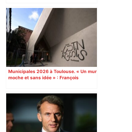
les fidèles au cinéma Pathé Gaumont à
Labège, près de Toulouse
Municipales 2026 à Toulouse. « Un mur
moche et sans idée » : François
Piquemal (LFI), un détracteur de plus
du nouvel accueil du musée des
Augustins