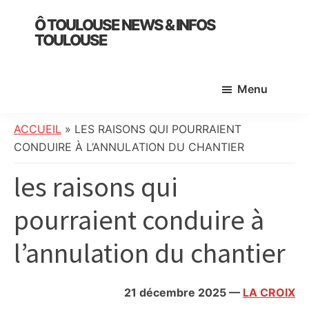
Skip
Skip
Skip
Ô TOULOUSE NEWS & INFOS
to
to
to
TOULOUSE
main
primary
footer
essentiel
content
sidebar
de
Menu
l’actualité
toulousaine
:
ACCUEIL
»
LES RAISONS QUI POURRAIENT
info
CONDUIRE À L’ANNULATION DU CHANTIER
locale,
les raisons qui
société,
culture,
pourraient conduire à
politique,
météo,
l’annulation du chantier
faits
divers
et
21 décembre 2025
—
LA CROIX
initiatives