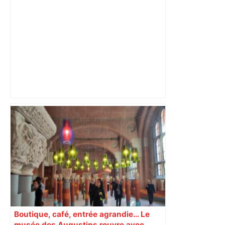
DIRECT. Colère des agriculteurs :
mobilisation agricole à Toulouse ce
samedi, 113 vaches abattues en Ariège
– ladepeche.fr
Boutique, café, entrée agrandie… Le
musée des Augustins rouvre avec