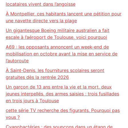
locataires vivent dans l’angoisse
À Montpellier, ces habitants lancent une pétition pour
une navette directe vers la plage
Un gigantesque Boeing militaire australien a fait
escale à l’aéroport de Toulouse, voici pourquoi
A69 : les opposants annoncent un week-end de
mobilisation en octobre avant la mise en service de
l’autoroute
À Saint-Denis, les fournitures scolaires seront
gratuites dès la rentrée 2026
Un garçon de 13 ans entre la vie et la mort, deux
jeunes interpellés, des armes saisies : trois fusillades
en trois jours à Toulouse
cette série TV recherche des figurants. Pourquoi pas
vous ?
Cyanobactéries : des soupçons dans un étang de