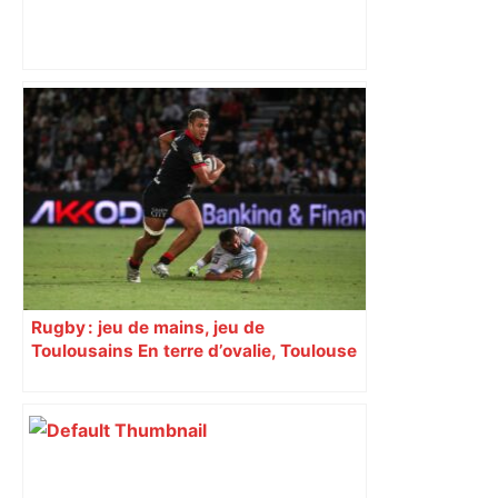
Top 14: comment Perpignan a une
nouvelle fois fait tomber Toulouse? –
RMC Sport
Rugby : jeu de mains, jeu de
Toulousains En terre d’ovalie, Toulouse
est capitale avec son club, le Stade
toulousain, accumulant les titres, mais
revendiquant surtout son art du jeu en
mouvement, vif et spectaculaire.
Décryptage. Série (4 / 10)