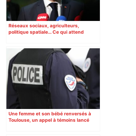
Réseaux sociaux, agriculteurs,
politique spatiale… Ce qui attend
Macron à Toulouse
Une femme et son bébé renversés à
Toulouse, un appel à témoins lancé
pour retrouver le chauffard