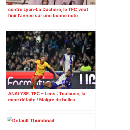
contre Lyon-La Duchère, le TFC veut
finir l’année sur une bonne note
ANALYSE. TFC – Lens : Toulouse, la
mine défaite ! Malgré de belles
dispositions, les Toulousains vite
réduits à 10 ont subi la loi du leader