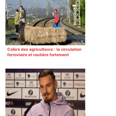
Top 14 : Perpignan mate le leader
Toulouse et quitte la dernière place –
lanouvellerepublique.fr
Colère des agriculteurs : la circulation
ferroviaire et routière fortement
perturbée en Haute-Garonne, l’A61
bloquée