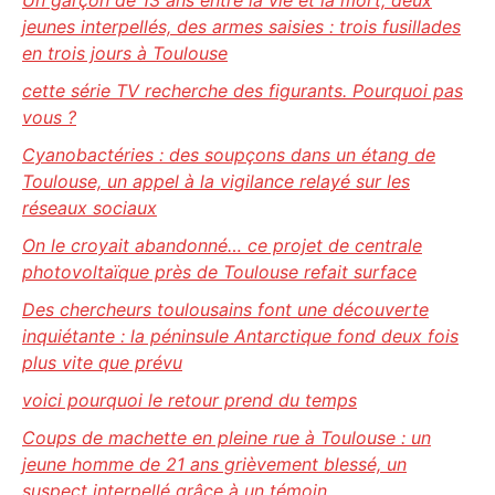
Un garçon de 13 ans entre la vie et la mort, deux
jeunes interpellés, des armes saisies : trois fusillades
en trois jours à Toulouse
cette série TV recherche des figurants. Pourquoi pas
vous ?
Cyanobactéries : des soupçons dans un étang de
Toulouse, un appel à la vigilance relayé sur les
réseaux sociaux
On le croyait abandonné… ce projet de centrale
photovoltaïque près de Toulouse refait surface
Des chercheurs toulousains font une découverte
inquiétante : la péninsule Antarctique fond deux fois
plus vite que prévu
voici pourquoi le retour prend du temps
Coups de machette en pleine rue à Toulouse : un
jeune homme de 21 ans grièvement blessé, un
suspect interpellé grâce à un témoin