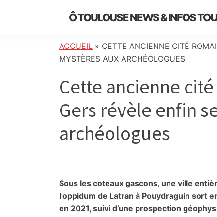
Skip
Skip
Skip
Skip
Ô TOULOUSE NEWS & INFOS TO
to
to
to
to
essentiel
primary
main
primary
footer
de
navigation
content
sidebar
ACCUEIL
»
CETTE ANCIENNE CITÉ ROMAI
l’actualité
MYSTÈRES AUX ARCHÉOLOGUES
toulousaine
Cette ancienne cit
:
info
Gers révèle enfin s
locale,
société,
archéologues
culture,
politique,
météo,
faits
divers
Sous les coteaux gascons, une ville entièr
et
l’oppidum de Latran à Pouydraguin sort en
initiatives
en 2021, suivi d’une prospection géophysi