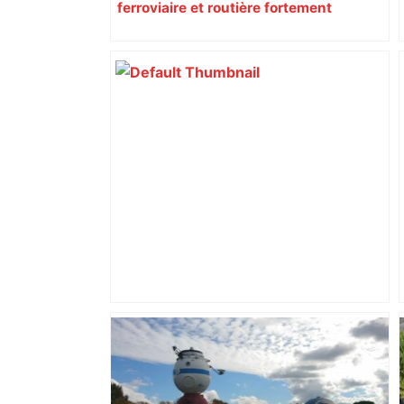
ferroviaire et routière fortement
perturbée en Haute-Garonne, l’A61
bloquée
Capilla en bleu ciel pour combien de
temps encore ? Toulouse et l'UBB aux
aguets – Rugbynistere