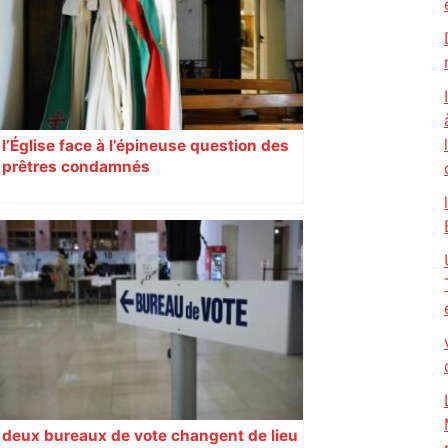
l’Église face à l’épineuse question des
prêtres condamnés
deux bureaux de vote changent de lieu