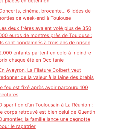
et placés en détention
Concerts, cinéma, brocante… 6 idées de
sorties ce week-end à Toulouse
Les deux frères avaient volé plus de 350
000 euros de montres près de Toulouse :
ils sont condamnés à trois ans de prison
2.000 enfants partent en colo à moindre
prix chaque été en Occitanie
En Aveyron, La Filature Colbert veut
redonner de la valeur à la laine des brebis
le feu est fixé après avoir parcouru 100
hectares
Disparition d’un Toulousain à La Réunion :
le corps retrouvé est bien celui de Quentin
Dumontier, la famille lance une cagnotte
pour le rapatrier