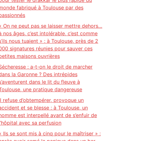
pour tester le drakkar le plus rapide du
monde fabriqué à Toulouse par des
passionnés
« On ne peut pas se laisser mettre dehors…
à nos âges, c’est intolérable, c’est comme
s’ils nous tuaient » : à Toulouse, près de 2
000 signatures réunies pour sauver ces
petites maisons ouvrières
Sécheresse : a-t-on le droit de marcher
dans la Garonne ? Des intrépides
s’aventurent dans le lit du fleuve à
Toulouse, une pratique dangereuse
Il refuse d’obtempérer, provoque un
accident et se blesse : à Toulouse, un
homme est interpellé avant de s’enfuir de
l’hôpital avec sa perfusion
« Ils se sont mis à cinq pour le maîtriser » :