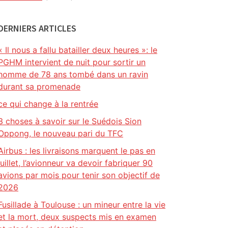
DERNIERS ARTICLES
« Il nous a fallu batailler deux heures »: le
PGHM intervient de nuit pour sortir un
homme de 78 ans tombé dans un ravin
durant sa promenade
ce qui change à la rentrée
3 choses à savoir sur le Suédois Sion
Oppong, le nouveau pari du TFC
Airbus : les livraisons marquent le pas en
juillet, l’avionneur va devoir fabriquer 90
avions par mois pour tenir son objectif de
2026
Fusillade à Toulouse : un mineur entre la vie
et la mort, deux suspects mis en examen