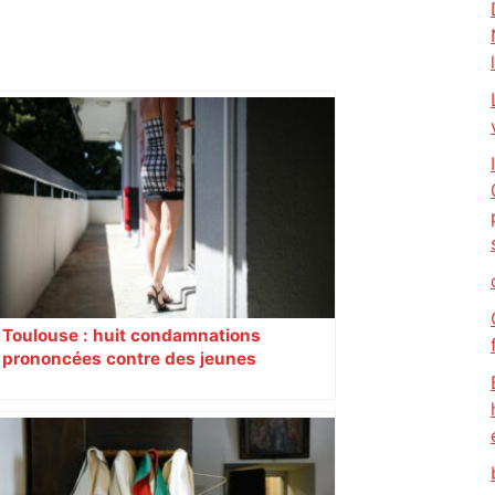
Toulouse : huit condamnations
prononcées contre des jeunes
impliqués dans la prostitution
d’adolescentes