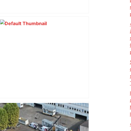
« Rien d'inquiétant » pour Guillaume
Restes, le gardien de Toulouse, après
sa sortie à Metz – L'Équipe