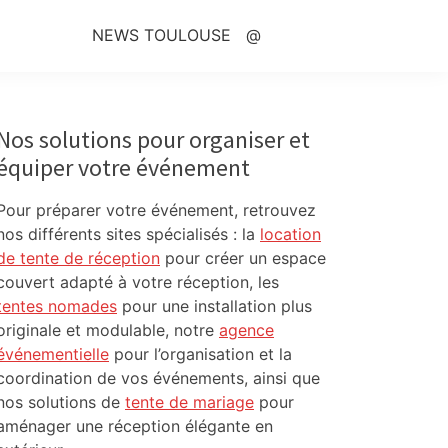
NEWS TOULOUSE
@
Primary
Sidebar
Nos solutions pour organiser et
équiper votre événement
Pour préparer votre événement, retrouvez
nos différents sites spécialisés : la
location
de tente de réception
pour créer un espace
couvert adapté à votre réception, les
tentes nomades
pour une installation plus
originale et modulable, notre
agence
événementielle
pour l’organisation et la
coordination de vos événements, ainsi que
nos solutions de
tente de mariage
pour
aménager une réception élégante en