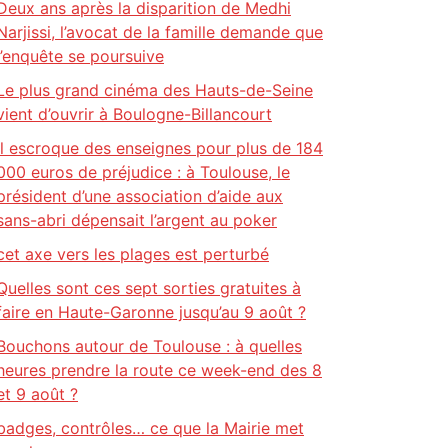
Deux ans après la disparition de Medhi
Narjissi, l’avocat de la famille demande que
l’enquête se poursuive
Le plus grand cinéma des Hauts-de-Seine
vient d’ouvrir à Boulogne-Billancourt
Il escroque des enseignes pour plus de 184
000 euros de préjudice : à Toulouse, le
président d’une association d’aide aux
sans-abri dépensait l’argent au poker
cet axe vers les plages est perturbé
Quelles sont ces sept sorties gratuites à
faire en Haute-Garonne jusqu’au 9 août ?
Bouchons autour de Toulouse : à quelles
heures prendre la route ce week-end des 8
et 9 août ?
badges, contrôles… ce que la Mairie met