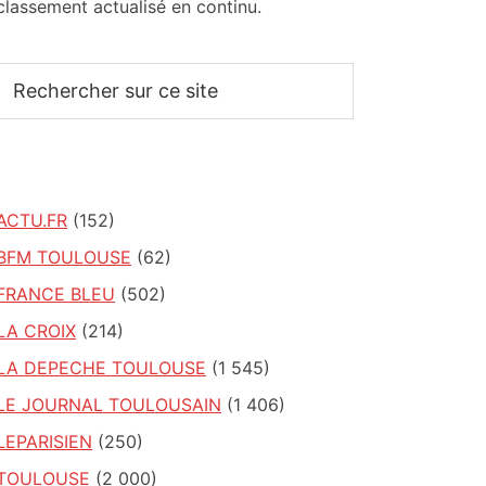
classement actualisé en continu.
Rechercher
sur
ce
site
ACTU.FR
(152)
BFM TOULOUSE
(62)
FRANCE BLEU
(502)
LA CROIX
(214)
LA DEPECHE TOULOUSE
(1 545)
LE JOURNAL TOULOUSAIN
(1 406)
LEPARISIEN
(250)
TOULOUSE
(2 000)