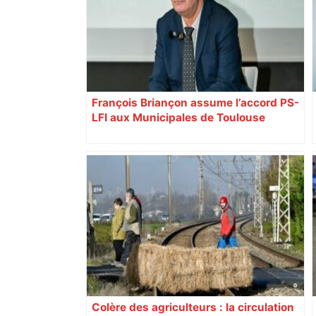
François Briançon assume l’accord PS-
LFI aux Municipales de Toulouse
malgré l’échec
Colère des agriculteurs : la circulation