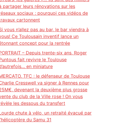
à partager leurs rénovations sur les
réseaux sociaux : pourquoi ces vidéos de
travaux cartonnent
Si vous n’allez pas au bar, le bar viendra à
vous! Ce Toulousain inventif lance un
étonnant concept pour la rentrée
PORTRAIT – Depuis trente-six ans, Roger
Puntous fait revivre le Toulouse
d’autrefois… en miniature
MERCATO. TFC : le défenseur de Toulouse
Charlie Cresswell va signer à Rennes pour
25M€, devenant la deuxième plus grosse
vente du club de la Ville rose ! On vous
révèle les dessous du transfert
Lourde chute à vélo, un retraité évacué par
l’hélicoptère du Samu 31