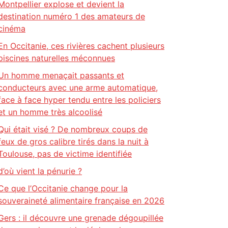
Montpellier explose et devient la
destination numéro 1 des amateurs de
cinéma
En Occitanie, ces rivières cachent plusieurs
piscines naturelles méconnues
Un homme menaçait passants et
conducteurs avec une arme automatique,
face à face hyper tendu entre les policiers
et un homme très alcoolisé
Qui était visé ? De nombreux coups de
feux de gros calibre tirés dans la nuit à
Toulouse, pas de victime identifiée
d’où vient la pénurie ?
Ce que l’Occitanie change pour la
souveraineté alimentaire française en 2026
Gers : il découvre une grenade dégoupillée