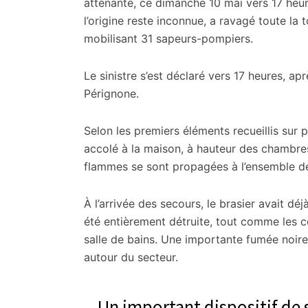
citoyennes
attenante, ce dimanche 10 mai vers 17 heu
l’origine reste inconnue, a ravagé toute la 
mobilisant 31 sapeurs-pompiers.
Le sinistre s’est déclaré vers 17 heures, a
Pérignone.
Selon les premiers éléments recueillis sur p
accolé à la maison, à hauteur des chambres
flammes se sont propagées à l’ensemble de 
À l’arrivée des secours, le brasier avait déj
été entièrement détruite, tout comme les c
salle de bains. Une importante fumée noire 
autour du secteur.
Un important dispositif de 