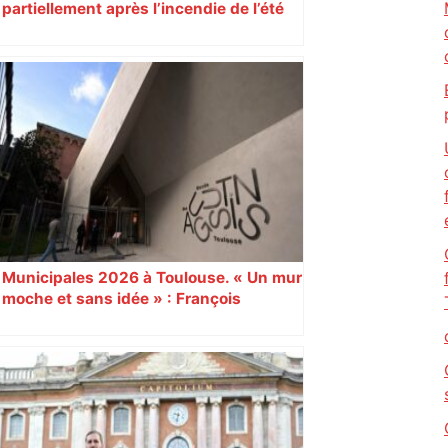
partiellement après l’incendie de l’été
Municipales 2026 à Toulouse. « Un mur
moche et sans idée » : François
Piquemal (LFI), un détracteur de plus
du nouvel accueil du musée des
Augustins