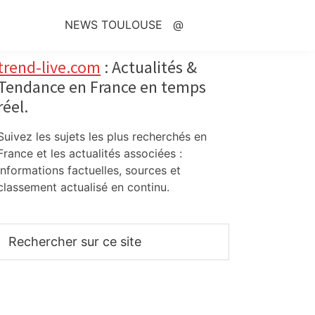
NEWS TOULOUSE
@
Primary
trend-live.com
: Actualités &
Tendance en France en temps
Sidebar
réel.
Suivez les sujets les plus recherchés en
France et les actualités associées :
informations factuelles, sources et
classement actualisé en continu.
Rechercher
sur
ce
site