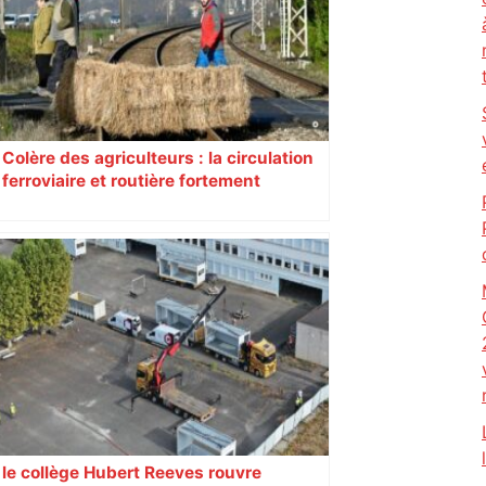
Colère des agriculteurs : la circulation
ferroviaire et routière fortement
perturbée en Haute-Garonne, l’A61
bloquée
le collège Hubert Reeves rouvre