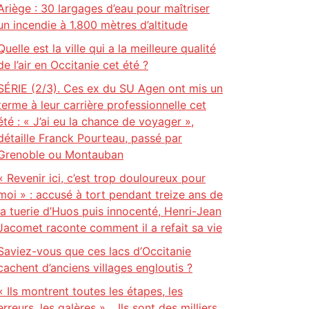
Ariège : 30 largages d’eau pour maîtriser
un incendie à 1.800 mètres d’altitude
Quelle est la ville qui a la meilleure qualité
de l’air en Occitanie cet été ?
SÉRIE (2/3). Ces ex du SU Agen ont mis un
terme à leur carrière professionnelle cet
été : « J’ai eu la chance de voyager »,
détaille Franck Pourteau, passé par
Grenoble ou Montauban
« Revenir ici, c’est trop douloureux pour
moi » : accusé à tort pendant treize ans de
la tuerie d’Huos puis innocenté, Henri-Jean
Jacomet raconte comment il a refait sa vie
Saviez-vous que ces lacs d’Occitanie
cachent d’anciens villages engloutis ?
« Ils montrent toutes les étapes, les
erreurs, les galères »… Ils sont des milliers