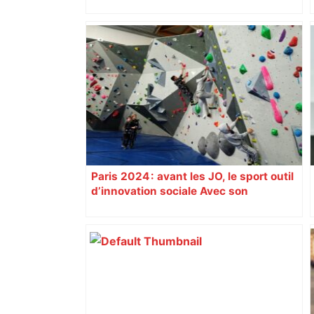
Alliance PS/LFI à Toulouse : Marc
Sztulman claque la porte – RMC
Paris 2024 : avant les JO, le sport outil
d’innovation sociale Avec son
programme « Impact 2024 », le Comité
d’organisation des Jeux de Paris
soutient depuis deux ans des
centaines de projets à vocation sociale.
Exemple à Toulouse et à Tarbes, avec
l’escalade qui espère dépasser le mur
d’indifférence des quartiers populaires.
Reportage