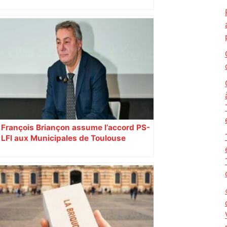
Après la fusion avec la liste PS
Toulouse, le candidat LFI salue "une
dynamique qui nous oblige à la
responsabilité" – Franceinfo
François Briançon assume l’accord PS-
LFI aux Municipales de Toulouse
malgré l’échec