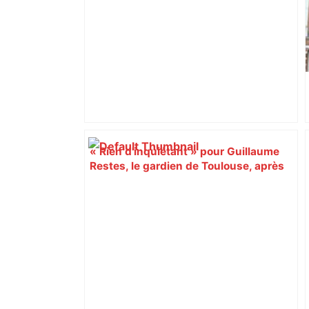
« Rien d'inquiétant » pour Guillaume
Restes, le gardien de Toulouse, après
sa sortie à Metz – L'Équipe