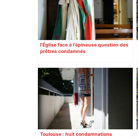
l’Église face à l’épineuse question des
prêtres condamnés
Toulouse : huit condamnations