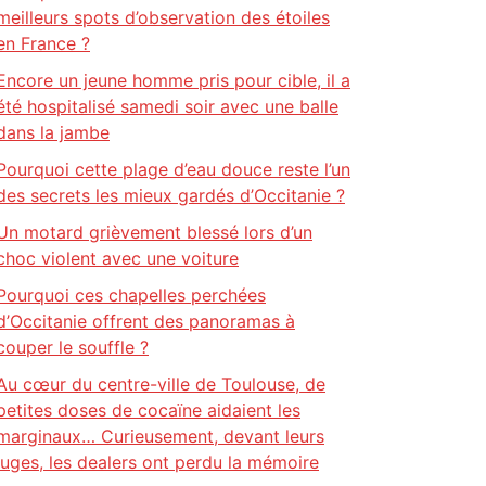
meilleurs spots d’observation des étoiles
en France ?
Encore un jeune homme pris pour cible, il a
été hospitalisé samedi soir avec une balle
dans la jambe
Pourquoi cette plage d’eau douce reste l’un
des secrets les mieux gardés d’Occitanie ?
Un motard grièvement blessé lors d’un
choc violent avec une voiture
Pourquoi ces chapelles perchées
d’Occitanie offrent des panoramas à
couper le souffle ?
Au cœur du centre-ville de Toulouse, de
petites doses de cocaïne aidaient les
marginaux… Curieusement, devant leurs
juges, les dealers ont perdu la mémoire