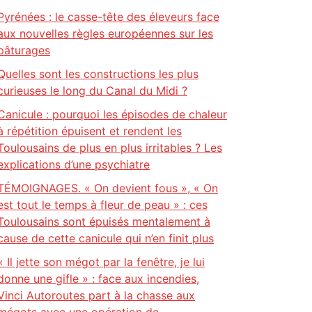
Pyrénées : le casse-tête des éleveurs face
aux nouvelles règles européennes sur les
pâturages
Quelles sont les constructions les plus
curieuses le long du Canal du Midi ?
Canicule : pourquoi les épisodes de chaleur
à répétition épuisent et rendent les
Toulousains de plus en plus irritables ? Les
explications d’une psychiatre
TÉMOIGNAGES. « On devient fous », « On
est tout le temps à fleur de peau » : ces
Toulousains sont épuisés mentalement à
cause de cette canicule qui n’en finit plus
« Il jette son mégot par la fenêtre, je lui
donne une gifle » : face aux incendies,
Vinci Autoroutes part à la chasse aux