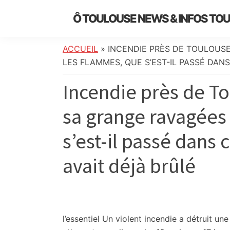
Skip
Skip
Skip
Skip
Ô TOULOUSE NEWS & INFOS TO
to
to
to
to
essentiel
primary
main
primary
footer
de
navigation
content
sidebar
ACCUEIL
»
INCENDIE PRÈS DE TOULOUSE
l’actualité
LES FLAMMES, QUE S’EST-IL PASSÉ DANS
toulousaine
Incendie près de To
:
info
sa grange ravagées
locale,
société,
s’est-il passé dans 
culture,
politique,
avait déjà brûlé
météo,
faits
divers
et
initiatives
l’essentiel
Un violent incendie a détruit une