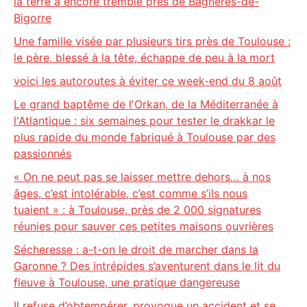
la terre a encore tremblé près de Bagnères-de-
Bigorre
Une famille visée par plusieurs tirs près de Toulouse :
le père, blessé à la tête, échappe de peu à la mort
voici les autoroutes à éviter ce week-end du 8 août
Le grand baptême de l'Orkan, de la Méditerranée à
l'Atlantique : six semaines pour tester le drakkar le
plus rapide du monde fabriqué à Toulouse par des
passionnés
« On ne peut pas se laisser mettre dehors… à nos
âges, c’est intolérable, c’est comme s’ils nous
tuaient » : à Toulouse, près de 2 000 signatures
réunies pour sauver ces petites maisons ouvrières
Sécheresse : a-t-on le droit de marcher dans la
Garonne ? Des intrépides s’aventurent dans le lit du
fleuve à Toulouse, une pratique dangereuse
Il refuse d’obtempérer, provoque un accident et se