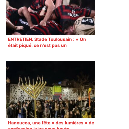
ENTRETIEN. Stade Toulousain : « On
était piqué, ce n’est pas un
mensonge » Clément Vergé revient sur
la semaine délicate de Toulouse
Hanoucca, une fête « des lumières » de
confession juive sous haute