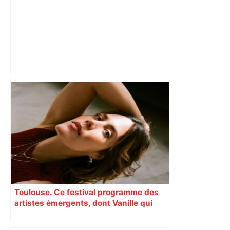
Direct. Top 14 – Perpignan – Toulouse :
l’Usap peut-elle faire chuter le
champion toulousain ? – Rugbyrama
Toulouse. Ce festival programme des
artistes émergents, dont Vanille qui
cartonne sur les réseaux sociaux