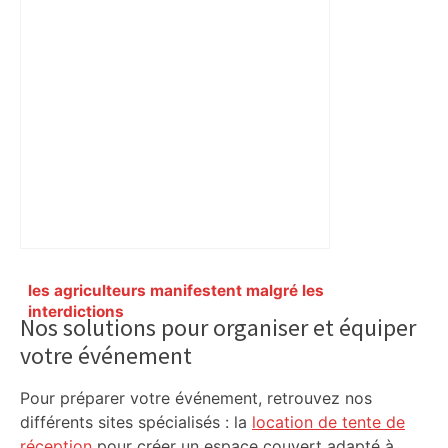
Primary
les agriculteurs manifestent malgré les
Sidebar
interdictions
Nos solutions pour organiser et équiper
votre événement
Pour préparer votre événement, retrouvez nos
différents sites spécialisés : la
location de tente de
réception
pour créer un espace couvert adapté à