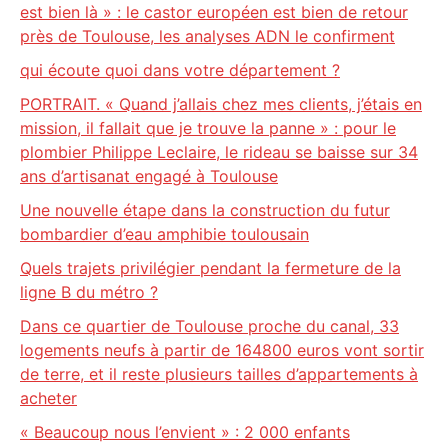
est bien là » : le castor européen est bien de retour
près de Toulouse, les analyses ADN le confirment
qui écoute quoi dans votre département ?
PORTRAIT. « Quand j’allais chez mes clients, j’étais en
mission, il fallait que je trouve la panne » : pour le
plombier Philippe Leclaire, le rideau se baisse sur 34
ans d’artisanat engagé à Toulouse
Une nouvelle étape dans la construction du futur
bombardier d’eau amphibie toulousain
Quels trajets privilégier pendant la fermeture de la
ligne B du métro ?
Dans ce quartier de Toulouse proche du canal, 33
logements neufs à partir de 164800 euros vont sortir
de terre, et il reste plusieurs tailles d’appartements à
acheter
« Beaucoup nous l’envient » : 2 000 enfants