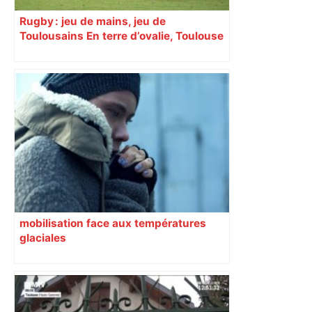
Rugby : jeu de mains, jeu de
Toulousains En terre d’ovalie, Toulouse
est capitale avec son club, le Stade
toulousain, accumulant les titres, mais
revendiquant surtout son art du jeu en
mouvement, vif et spectaculaire.
Décryptage. Série (4 / 10)
mobilisation face aux températures
glaciales