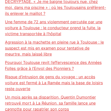
DECRYPTAGE. « Je me baigne toujours nue, chez
moi, dans ma piscine » : où les Toulousains préfèrent-
ils enlever le maillot ?
Une femme de 72 ans violemment percutée par une
voiture à Toulouse : le conducteur prend la fuite, la
victime transportée à l’hôpital
Agression à la machette en pleine rue à Toulouse : le
suspect est mis en examen pour tentative de
meurtre, mais laissé libre
Pourquoi Toulouse revit l’effervescence des Années
Folles grâce à l’Envol des Pionniers ?
Risque d’intrusion de gens du voyage : un accès
voiture est fermé à La Ramée mais la base de loisirs
reste ouverte
Un mois après sa disparition, Quentin Dumontier
retrouvé mort à La Réunion, sa famille lance une
cagnotte pour rapatrier son corps