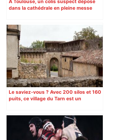
À Toulouse, un colis suspect déposé
dans la cathédrale en pleine messe
Le saviez-vous ? Avec 200 silos et 160
puits, ce village du Tarn est un
véritable gruyère…