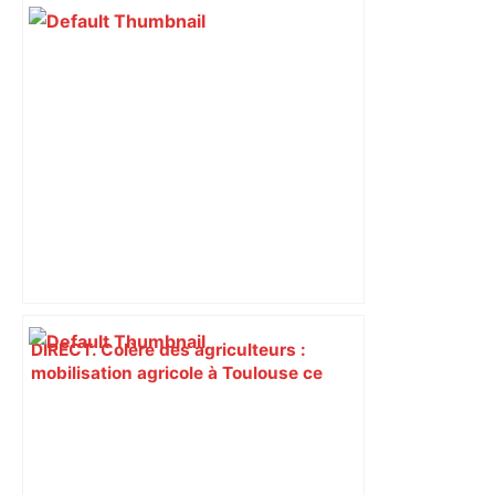
DIRECT. Colère des agriculteurs :
mobilisation agricole à Toulouse ce
samedi, 113 vaches abattues en Ariège
– ladepeche.fr