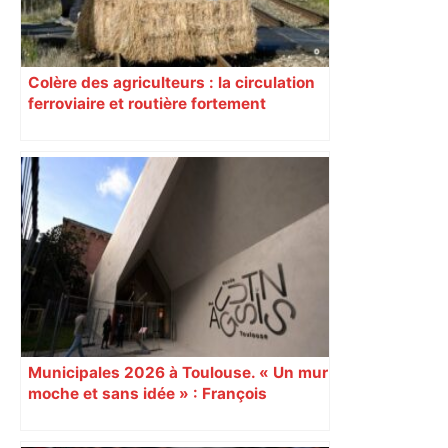
Colère des agriculteurs : la circulation
ferroviaire et routière fortement
perturbée en Haute-Garonne, l’A61
bloquée
Municipales 2026 à Toulouse. « Un mur
moche et sans idée » : François
Piquemal (LFI), un détracteur de plus
du nouvel accueil du musée des