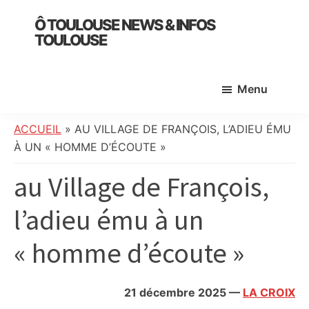
Skip
Skip
Skip
Ô TOULOUSE NEWS & INFOS
to
to
to
TOULOUSE
main
primary
footer
essentiel
content
sidebar
de
Menu
l’actualité
toulousaine
:
ACCUEIL
»
AU VILLAGE DE FRANÇOIS, L’ADIEU ÉMU
info
À UN « HOMME D’ÉCOUTE »
locale,
au Village de François,
société,
culture,
l’adieu ému à un
politique,
météo,
« homme d’écoute »
faits
divers
et
21 décembre 2025
—
LA CROIX
initiatives