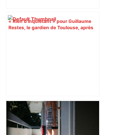
« Rien d'inquiétant » pour Guillaume
Restes, le gardien de Toulouse, après
sa sortie à Metz – L'Équipe
Alliance PS/LFI à Toulouse : Marc
Sztulman claque la porte – RMC