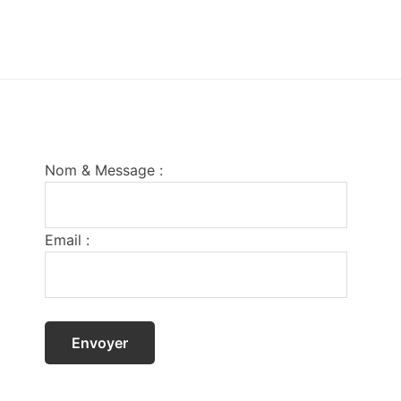
Footer
Nom & Message :
Email :