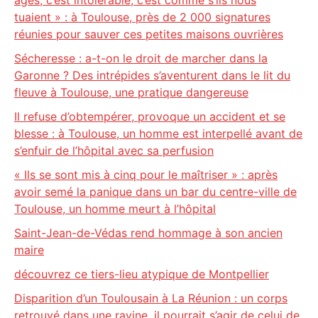
âges, c’est intolérable, c’est comme s’ils nous
tuaient » : à Toulouse, près de 2 000 signatures
réunies pour sauver ces petites maisons ouvrières
Sécheresse : a-t-on le droit de marcher dans la
Garonne ? Des intrépides s’aventurent dans le lit du
fleuve à Toulouse, une pratique dangereuse
Il refuse d’obtempérer, provoque un accident et se
blesse : à Toulouse, un homme est interpellé avant de
s’enfuir de l’hôpital avec sa perfusion
« Ils se sont mis à cinq pour le maîtriser » : après
avoir semé la panique dans un bar du centre-ville de
Toulouse, un homme meurt à l’hôpital
Saint-Jean-de-Védas rend hommage à son ancien
maire
découvrez ce tiers-lieu atypique de Montpellier
Disparition d’un Toulousain à La Réunion : un corps
retrouvé dans une ravine, il pourrait s’agir de celui de