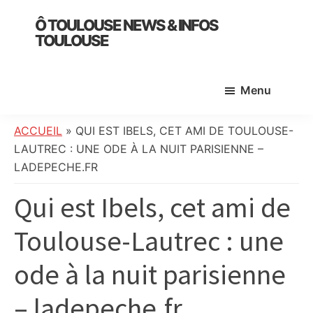
Skip
Skip
Skip
Ô TOULOUSE NEWS & INFOS
to
to
to
TOULOUSE
main
primary
footer
essentiel
content
sidebar
de
Menu
l’actualité
toulousaine
:
ACCUEIL
»
QUI EST IBELS, CET AMI DE TOULOUSE-
info
LAUTREC : UNE ODE À LA NUIT PARISIENNE –
locale,
LADEPECHE.FR
société,
Qui est Ibels, cet ami de
culture,
politique,
Toulouse-Lautrec : une
météo,
faits
ode à la nuit parisienne
divers
et
– ladepeche.fr
initiatives