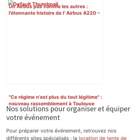
Un Airbus pas comme les autres :
l’étonnante histoire de l' Airbus A220 –
ici.fr
Primary
"Ce régime n’est plus du tout légitime" :
Sidebar
nouveau rassemblement à Toulouse
Nos solutions pour organiser et équiper
pour soutenir la lutte du peuple iranien
votre événement
– ladepeche.fr
Pour préparer votre événement, retrouvez nos
différents sites spécialisés : la
location de tente de