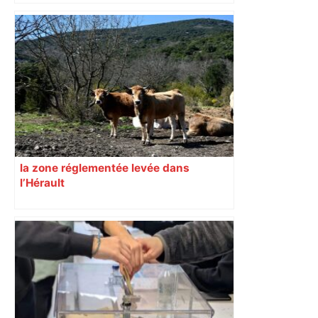
Capilla en bleu ciel pour combien de
temps encore ? Toulouse et l'UBB aux
aguets – Rugbynistere
la zone réglementée levée dans
l’Hérault