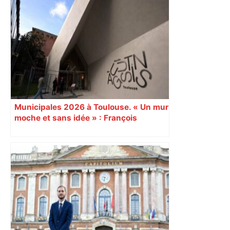
"C’est l’une des plus fortes
fréquentations du circuit" : Toulouse
est-elle la capitale du poker amateur –
ladepeche.fr
Municipales 2026 à Toulouse. « Un mur
moche et sans idée » : François
Piquemal (LFI), un détracteur de plus
du nouvel accueil du musée des
Augustins