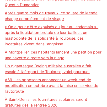
Quentin Dumontier
Après quatre mois de travaux, ce square de Mende
change complètement de visage
« On a peur d’être expulsés du jour au lendemain » :
après la liquidation brutale de leur bailleur, un
mastodonte de la solidarité à Toulouse, ces
locataires vivent dans l’angoisse
À Montpellier, ces habitants lancent une pétition pour
une navette directe vers la plage
Un gigantesque Boeing militaire australien a fait
escale à l’aéroport de Toulouse, voici pourquoi
A69 : les opposants annoncent un week-end de
mobilisation en octobre avant la mise en service de
l’autoroute
À Saint-Denis, les fournitures scolaires seront
gratuites dès la rentrée 2026