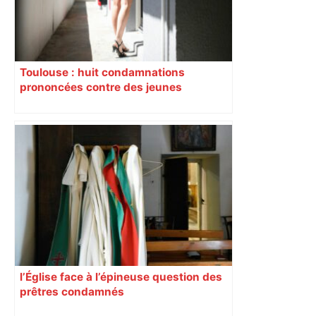
Toulouse : huit condamnations
prononcées contre des jeunes
impliqués dans la prostitution
d’adolescentes
l’Église face à l’épineuse question des
prêtres condamnés