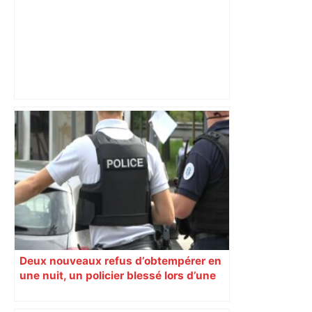
Ligue 1 : Lens débute l’année par un
carton à Toulouse et s’offre le titre de
champion d’automne – Foot Mercato
Deux nouveaux refus d’obtempérer en
une nuit, un policier blessé lors d’une
course poursuite dénonce « un
phénomène récurrent »