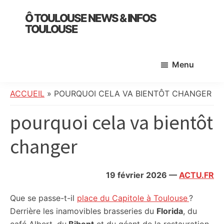
Skip
Skip
Skip
Ô TOULOUSE NEWS & INFOS
to
to
to
TOULOUSE
main
primary
footer
essentiel
content
sidebar
de
Menu
l’actualité
toulousaine
:
ACCUEIL
»
POURQUOI CELA VA BIENTÔT CHANGER
info
pourquoi cela va bientôt
locale,
société,
changer
culture,
politique,
météo,
19 février 2026
—
ACTU.FR
faits
divers
Que se passe-t-il
place du Capitole à Toulouse
?
et
Derrière les inamovibles brasseries du
Florida
, du
initiatives