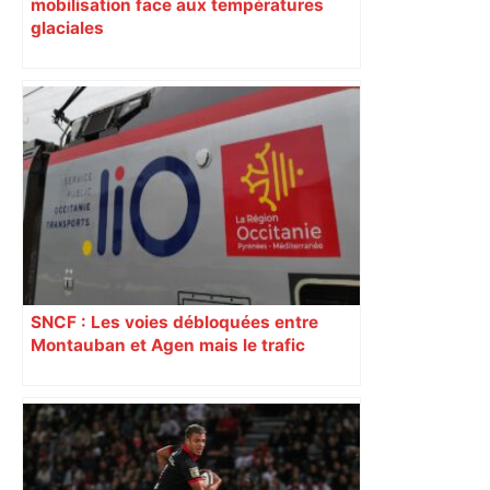
mobilisation face aux températures
glaciales
SNCF : Les voies débloquées entre
Montauban et Agen mais le trafic
toujours perturbé entre Toulouse, Agen
et Auch