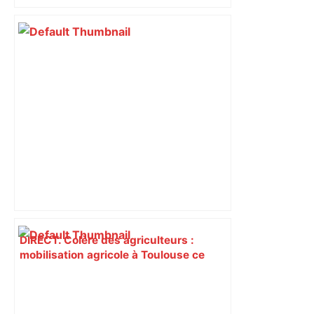
DIRECT. Colère des agriculteurs :
mobilisation agricole à Toulouse ce
samedi, 113 vaches abattues en Ariège
– ladepeche.fr