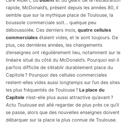
café Albert, du
Bibent
et du géant de la restauration
citoyennes
rapide, McDonald’s, présent depuis les années 80, il
semble que sur la mythique place de Toulouse, la
boussole commerciale soit… quelque peu
déboussolée. Ces derniers mois,
quatre cellules
commerciales
étaient vides, et le sont toujours. De
plus, ces dernières années, les changements
d’enseignes ont régulièrement lieu, notamment sur le
linéaire situé du côté du McDonald’s. Pourquoi est-il
parfois difficile de s’établir durablement place du
Capitole ? Pourquoi des cellules commerciales
restent-elles vides aussi longtemps sur l’un des sites
les plus fréquentés de Toulouse ?
La place du
Capitole
n’est-elle plus aussi attractive qu’avant ?
Actu Toulouse
est allé regarder de plus près ce qu’il
se passe, alors que des nouvelles enseignes doivent
débarquer sur la place la plus connue de Toulouse.