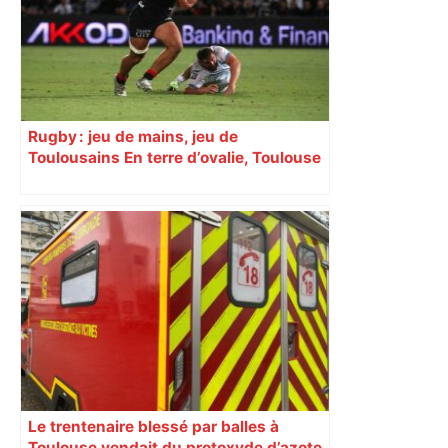
Rugby : jeu de mains, jeu de
Toulousains En terre d’ovalie, Toulouse
est capitale avec son club, le Stade
toulousain, accumulant les titres, mais
revendiquant surtout son art du jeu en
mouvement, vif et spectaculaire.
Décryptage. Série (4 / 10)
Le trentenaire blessé par balles à
Toulouse vendait du protoxyde d’azote