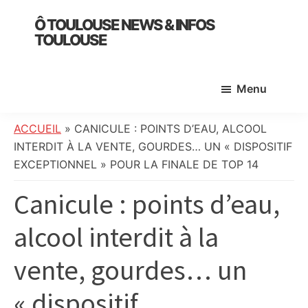
Skip
Skip
Skip
Ô TOULOUSE NEWS & INFOS
to
to
to
TOULOUSE
main
primary
footer
essentiel
content
sidebar
de
Menu
l’actualité
toulousaine
:
ACCUEIL
»
CANICULE : POINTS D’EAU, ALCOOL
info
INTERDIT À LA VENTE, GOURDES… UN « DISPOSITIF
locale,
EXCEPTIONNEL » POUR LA FINALE DE TOP 14
société,
Canicule : points d’eau,
culture,
politique,
alcool interdit à la
météo,
faits
vente, gourdes… un
divers
et
« dispositif
initiatives