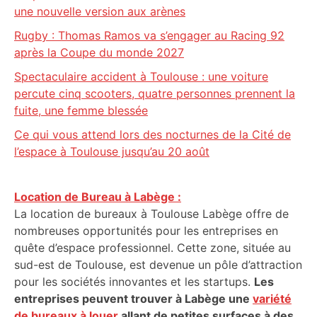
une nouvelle version aux arènes
Rugby : Thomas Ramos va s’engager au Racing 92
après la Coupe du monde 2027
Spectaculaire accident à Toulouse : une voiture
percute cinq scooters, quatre personnes prennent la
fuite, une femme blessée
Ce qui vous attend lors des nocturnes de la Cité de
l’espace à Toulouse jusqu’au 20 août
Location de Bureau à Labège :
La location de bureaux à Toulouse Labège offre de
nombreuses opportunités pour les entreprises en
quête d’espace professionnel. Cette zone, située au
sud-est de Toulouse, est devenue un pôle d’attraction
pour les sociétés innovantes et les startups.
Les
entreprises peuvent trouver à Labège une
variété
de bureaux à louer
allant de petites surfaces à des