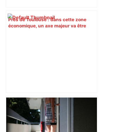
Près de Toulouse : dans cette zone
économique, un axe majeur va être
fermé en fin de soirée, voici les
déviations – Actu.fr
Toulouse. Un incendie se déclare dans
un bâtiment désaffecté : une
cinquantaine de migrants évacuée –
Actu.fr