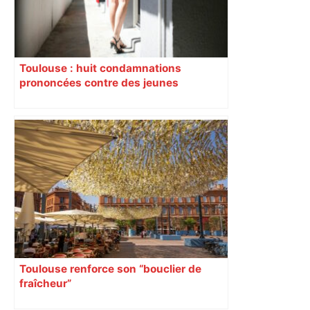
Toulouse : huit condamnations
prononcées contre des jeunes
impliqués dans la prostitution
d’adolescentes
Toulouse renforce son “bouclier de
fraîcheur”