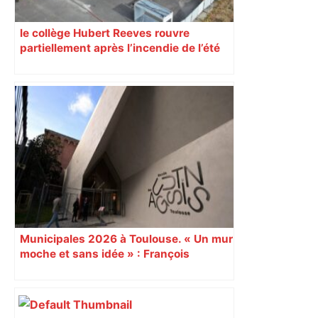
le collège Hubert Reeves rouvre
partiellement après l’incendie de l’été
Municipales 2026 à Toulouse. « Un mur
moche et sans idée » : François
Piquemal (LFI), un détracteur de plus
du nouvel accueil du musée des
Augustins