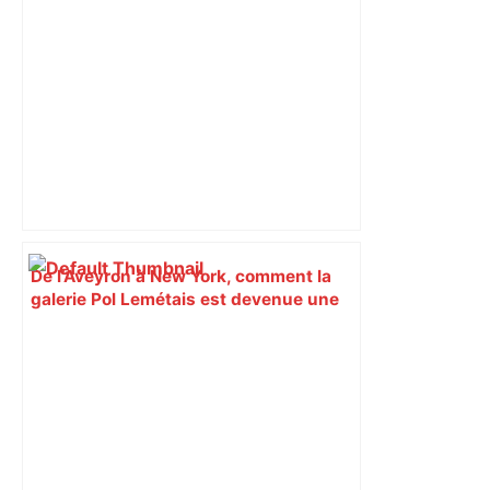
les Pradettes se mobilisent –
ladepeche.fr
De l’Aveyron à New York, comment la
galerie Pol Lemétais est devenue une
référence de l’art brut à Toulouse –
ladepeche.fr