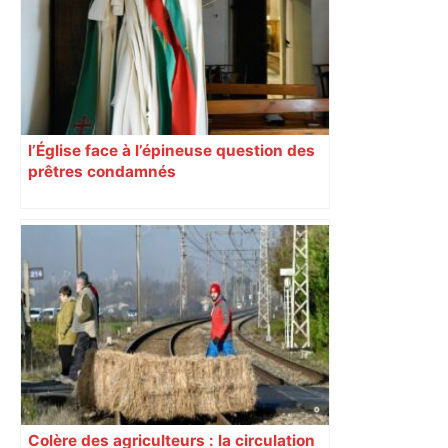
Christian Abraham, retrouvé la gorge
tranchée et recouvert de feuilles il y a
deux ans – ladepeche.fr
l’Église face à l’épineuse question des
prêtres condamnés
Colère des agriculteurs : la circulation