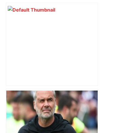
"C'est la reprise des bouchons et c'est
horrible", plus de 17 km de
ralentissements autour de Toulouse ce
jeudi matin, on vous donne les
secteurs à éviter – ladepeche.fr