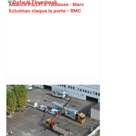
Alliance PS/LFI à Toulouse : Marc
Sztulman claque la porte – RMC
« Rien d'inquiétant » pour Guillaume
Restes, le gardien de Toulouse, après
sa sortie à Metz – L'Équipe