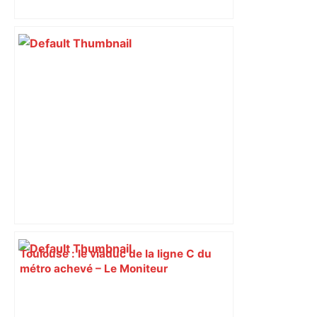
insoumis crée la surprise
Toulouse : le viaduc de la ligne C du
métro achevé – Le Moniteur