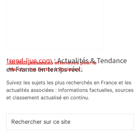
Primary
trend-live.com
: Actualités & Tendance
30 000 personnes attendues pour la
en France en temps réel.
Sidebar
Marche des fiertés à Toulouse :
parcours, horaires et after-pride, voici
Suivez les sujets les plus recherchés en France et les
le programme – Actu.fr
actualités associées : informations factuelles, sources
et classement actualisé en continu.
Rechercher
sur
ce
site