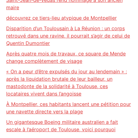
Saint-Jean-de-Védas rend hommage à son ancien
maire
découvrez ce tiers-lieu atypique de Montpellier
Disparition d’un Toulousain à La Réunion : un corps
retrouvé dans une ravine, il pourrait s’agir de celui de
Quentin Dumontier
Après quatre mois de travaux, ce square de Mende
change complètement de visage
« On a peur d’être expulsés du jour au lendemain » :
après la liquidation brutale de leur bailleur, un
mastodonte de la solidarité à Toulouse, ces
locataires vivent dans l’angoisse
À Montpellier, ces habitants lancent une pétition pour
une navette directe vers la plage
Un gigantesque Boeing militaire australien a fait
escale à l’aéroport de Toulouse, voici pourquoi