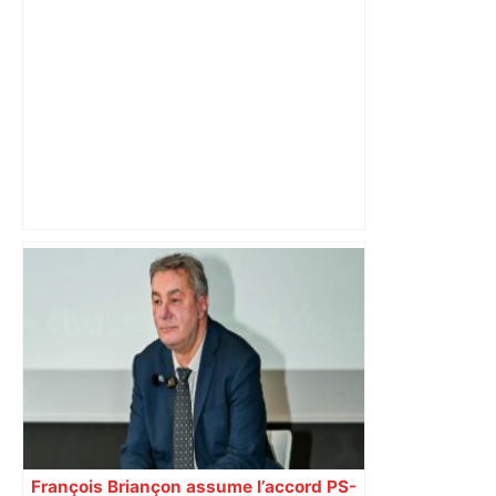
PSG-TFC : et si vous regardiez le
match… au cinéma à Toulouse ? –
ladepeche.fr
François Briançon assume l’accord PS-