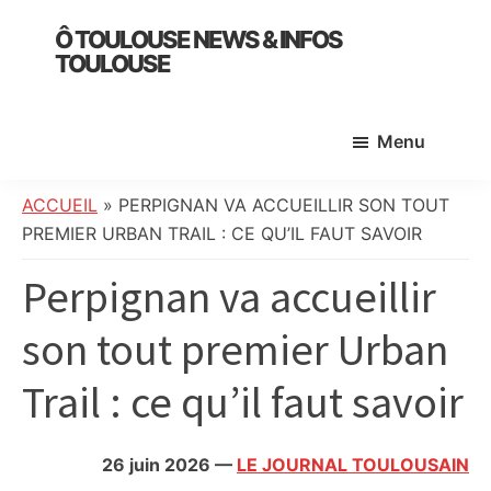
Skip
Skip
Skip
Ô TOULOUSE NEWS & INFOS
to
to
to
TOULOUSE
main
primary
footer
essentiel
content
sidebar
de
Menu
l’actualité
toulousaine
:
ACCUEIL
»
PERPIGNAN VA ACCUEILLIR SON TOUT
info
PREMIER URBAN TRAIL : CE QU’IL FAUT SAVOIR
locale,
Perpignan va accueillir
société,
culture,
son tout premier Urban
politique,
météo,
Trail : ce qu’il faut savoir
faits
divers
et
26 juin 2026
—
LE JOURNAL TOULOUSAIN
initiatives