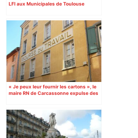
LFI aux Municipales de Toulouse
malgré l’échec
« Je peux leur fournir les cartons », le
maire RN de Carcassonne expulse des
syndicats