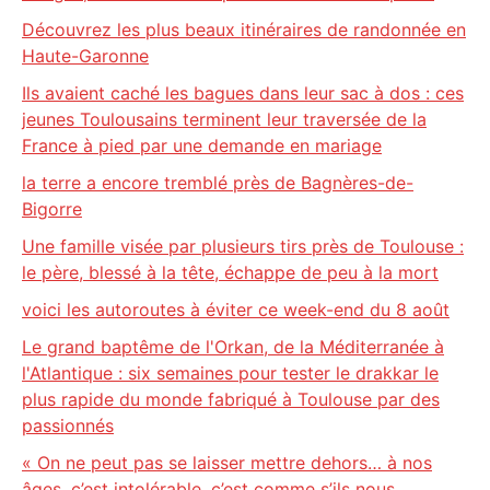
Découvrez les plus beaux itinéraires de randonnée en
Haute-Garonne
Ils avaient caché les bagues dans leur sac à dos : ces
jeunes Toulousains terminent leur traversée de la
France à pied par une demande en mariage
la terre a encore tremblé près de Bagnères-de-
Bigorre
Une famille visée par plusieurs tirs près de Toulouse :
le père, blessé à la tête, échappe de peu à la mort
voici les autoroutes à éviter ce week-end du 8 août
Le grand baptême de l'Orkan, de la Méditerranée à
l'Atlantique : six semaines pour tester le drakkar le
plus rapide du monde fabriqué à Toulouse par des
passionnés
« On ne peut pas se laisser mettre dehors… à nos
âges, c’est intolérable, c’est comme s’ils nous