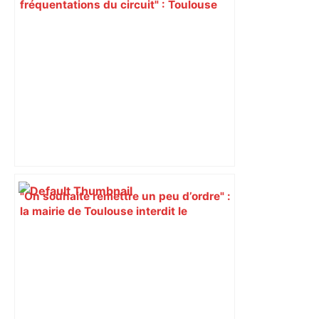
fréquentations du circuit" : Toulouse
est-elle la capitale du poker amateur –
ladepeche.fr
"On souhaite remettre un peu d’ordre" :
la mairie de Toulouse interdit le
commerce ambulant de 6 heures à
minuit dans ce grand quartier populaire
et prévoit des sanctions pour libérer
l’espace public – ladepeche.fr