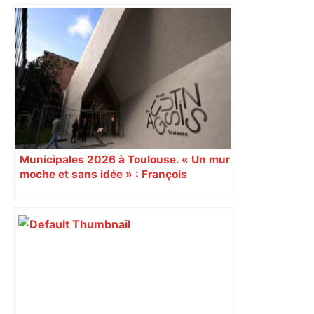
Municipales 2026 à Toulouse. « Un mur
moche et sans idée » : François
Piquemal (LFI), un détracteur de plus
du nouvel accueil du musée des
Augustins