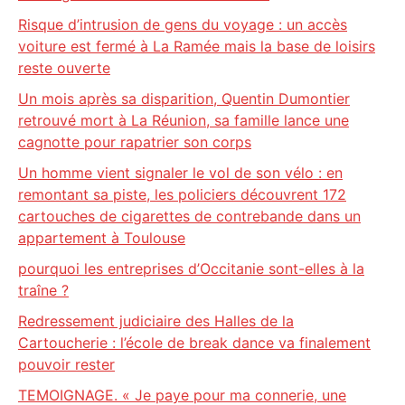
Risque d’intrusion de gens du voyage : un accès
voiture est fermé à La Ramée mais la base de loisirs
reste ouverte
Un mois après sa disparition, Quentin Dumontier
retrouvé mort à La Réunion, sa famille lance une
cagnotte pour rapatrier son corps
Un homme vient signaler le vol de son vélo : en
remontant sa piste, les policiers découvrent 172
cartouches de cigarettes de contrebande dans un
appartement à Toulouse
pourquoi les entreprises d’Occitanie sont-elles à la
traîne ?
Redressement judiciaire des Halles de la
Cartoucherie : l’école de break dance va finalement
pouvoir rester
TEMOIGNAGE. « Je paye pour ma connerie, une