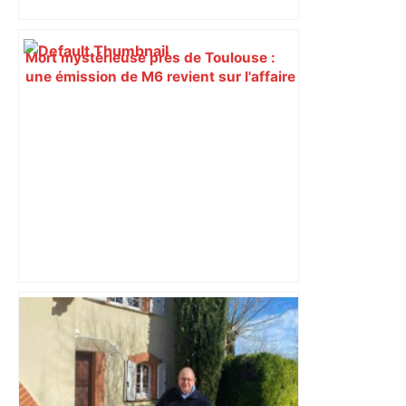
Mort mystérieuse près de Toulouse :
une émission de M6 revient sur l'affaire
Christian Abraham, retrouvé la gorge
tranchée et recouvert de feuilles il y a
deux ans – ladepeche.fr
Après la fusion avec la liste PS
Toulouse, le candidat LFI salue "une
dynamique qui nous oblige à la
responsabilité" – Franceinfo