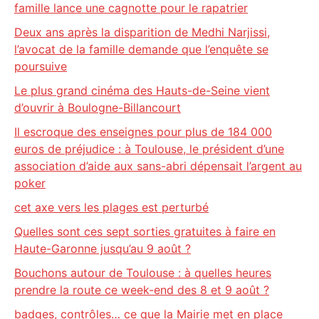
famille lance une cagnotte pour le rapatrier
Deux ans après la disparition de Medhi Narjissi,
l’avocat de la famille demande que l’enquête se
poursuive
Le plus grand cinéma des Hauts-de-Seine vient
d’ouvrir à Boulogne-Billancourt
Il escroque des enseignes pour plus de 184 000
euros de préjudice : à Toulouse, le président d’une
association d’aide aux sans-abri dépensait l’argent au
poker
cet axe vers les plages est perturbé
Quelles sont ces sept sorties gratuites à faire en
Haute-Garonne jusqu’au 9 août ?
Bouchons autour de Toulouse : à quelles heures
prendre la route ce week-end des 8 et 9 août ?
badges, contrôles… ce que la Mairie met en place