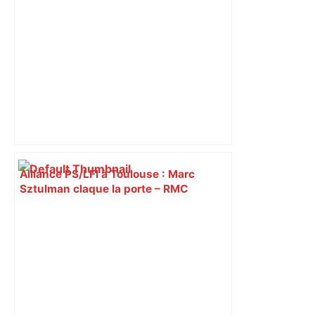
Alliance PS/LFI à Toulouse : Marc
Sztulman claque la porte – RMC