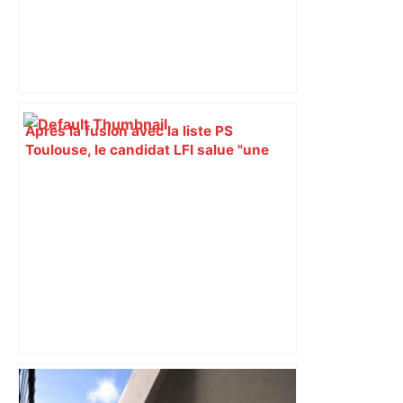
Après la fusion avec la liste PS
Toulouse, le candidat LFI salue "une
dynamique qui nous oblige à la
responsabilité" – Franceinfo
Alliance PS/LFI à Toulouse : Marc