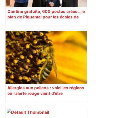
Cantine gratuite, 600 postes créés… le
plan de Piquemal pour les écoles de
Toulouse
Allergies aux pollens : voici les régions
où l’alerte rouge vient d’être
déclenchée