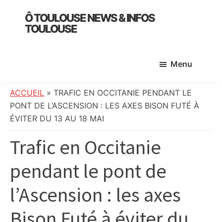
Skip
Skip
Skip
Ô TOULOUSE NEWS & INFOS
to
to
to
TOULOUSE
main
primary
footer
essentiel
content
sidebar
de
Menu
l’actualité
toulousaine
:
ACCUEIL
»
TRAFIC EN OCCITANIE PENDANT LE
info
PONT DE L’ASCENSION : LES AXES BISON FUTÉ À
locale,
ÉVITER DU 13 AU 18 MAI
société,
Trafic en Occitanie
culture,
politique,
pendant le pont de
météo,
faits
l’Ascension : les axes
divers
et
Bison Futé à éviter du
initiatives