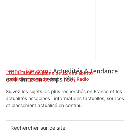
Primary
trend-live.com
: Actualités & Tendance
TOULOUSE: un jeune de 22 ans abattu
en France en temps réel.
Sidebar
près d'un point de deal – 100% Radio
Suivez les sujets les plus recherchés en France et les
actualités associées : informations factuelles, sources
et classement actualisé en continu.
Rechercher