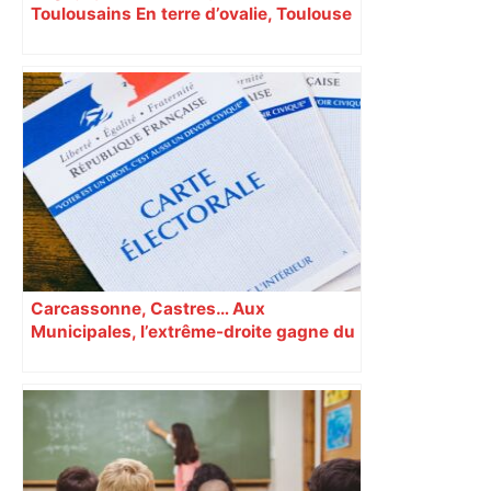
Toulousains En terre d’ovalie, Toulouse
est capitale avec son club, le Stade
toulousain, accumulant les titres, mais
revendiquant surtout son art du jeu en
mouvement, vif et spectaculaire.
Décryptage. Série (4 / 10)
Carcassonne, Castres… Aux
Municipales, l’extrême-droite gagne du
terrain en Occitanie