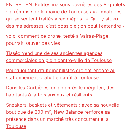
ENTRETIEN. Petites maisons ouvrières des Argoulets
: la réponse de la mairie de Toulouse aux locataires
qui se sentent traités avec mépris : « Qu’il y ait eu
des maladresses, c’est possible ; on peut l’entendre »
voici comment ce drone, testé à Valras-Plage,
pourrait sauver des vies
Tisséo vend une de ses anciennes agences
commerciales en plein centre-ville de Toulouse
Pourquoi tant d’automobilistes croient encore au
stationnement gratuit en août à Toulouse
Dans les Corbières, un an après le mégafeu, des
habitants à la fois anxieux et résilients
Sneakers, baskets et vêtements : avec sa nouvelle
boutique de 300 m², New Balance renforce sa
présence dans un marché très concurrentiel à
Toulouse