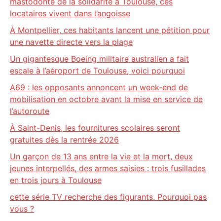
mastodonte de la solidarité à Toulouse, ces
locataires vivent dans l’angoisse
À Montpellier, ces habitants lancent une pétition pour
une navette directe vers la plage
Un gigantesque Boeing militaire australien a fait
escale à l’aéroport de Toulouse, voici pourquoi
A69 : les opposants annoncent un week-end de
mobilisation en octobre avant la mise en service de
l’autoroute
À Saint-Denis, les fournitures scolaires seront
gratuites dès la rentrée 2026
Un garçon de 13 ans entre la vie et la mort, deux
jeunes interpellés, des armes saisies : trois fusillades
en trois jours à Toulouse
cette série TV recherche des figurants. Pourquoi pas
vous ?