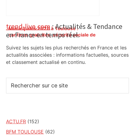
Primary
trend-live.com
: Actualités & Tendance
Municipales 2026 à Toulouse :
en France en temps réel.
Sidebar
cantines gratuites, sécurité sociale de
l’alimentation, bio… quelles
Suivez les sujets les plus recherchés en France et les
propositions pour une meilleure
alimentation – ladepeche.fr
actualités associées : informations factuelles, sources
et classement actualisé en continu.
Rechercher
sur
ce
site
ACTU.FR
(152)
BFM TOULOUSE
(62)