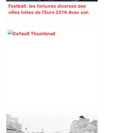
Football : les fortunes diverses des
villes hôtes de l’Euro 2016 Avec son
nouveau « Grand Stade » inauguré
samedi 9 janvier, Lyon se prépare à
vivre un Euro exaltant grâce à un tirage
au sort favorable. Toutes les cités n’ont
pas été aussi gâtées.
Météo : pluie, orages et vigilance jaune,
un début de semaine agité à Toulouse –