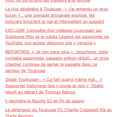
voici ce qui attend les visiteurs à la rentrée
La rixe dégénère à Toulouse : « J’ai entendu un gros
boum »… une grenade artisanale explose, les
policiers bouclent la rue et interpellent un suspect
EXCLUSIF. L’enquête d’un vidéaste toulousain sur
Guillaume Pley et le média Legend est supprimée de
YouTube, son auteur dénonce une « censure »
REPORTAGE. « Je n’en peux plus » : bouchons, piste
cyclable supprimée, passage piéton réduit… un gros
chantier continue de semer la pagaille dans ce
secteur de Toulouse
Stade Toulousain : « Ça fait quand même mal… »
Supporter historique des « rouge et noir », Obélix
réagit au départ de Thomas Ramos
il rejoindra le Racing 92 en fin de saison
Le défenseur du Toulouse FC Charlie Cresswell file au
Stade Rennais