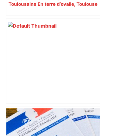
Toulousains En terre d’ovalie, Toulouse
est capitale avec son club, le Stade
toulousain, accumulant les titres, mais
revendiquant surtout son art du jeu en
mouvement, vif et spectaculaire.
Décryptage. Série (4 / 10)
Vous pensiez que c’était comme une
voiture ? La vérité sur les avions qui
reculent – ici.fr