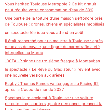
Vous habitez Toulouse Métropole ? Ce kit gratuit
peut réduire votre consommation d’eau de 30%
Une partie de la toiture d’une maison s’effondre près
de Toulouse : drones, chiens et spécialistes mobilisés
un spectacle féerique vous attend en août
Il était recherché pour un meurtre à Toulouse : après
deux ans de cavale, une figure du narcotrafic a été
interpellée au Maroc
100TAUR signe une troisième fresque à Montauban
le spectacle « Le Rêve du Gladiateur » revient avec
une nouvelle version aux arènes
Rugby : Thomas Ramos va s’engager au Racing 92
après la Coupe du monde 2027
Spectaculaire accident à Toulouse : une voiture
percute cinq scooters, quatre personnes prennent la
fuite, une femme blessée