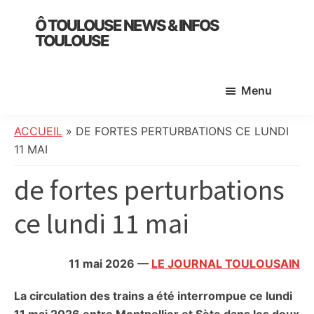
Skip
Skip
Skip
Ô TOULOUSE NEWS & INFOS
to
to
to
TOULOUSE
main
primary
footer
essentiel
content
sidebar
de
Menu
l’actualité
toulousaine
:
ACCUEIL
»
DE FORTES PERTURBATIONS CE LUNDI
info
11 MAI
locale,
de fortes perturbations
société,
culture,
ce lundi 11 mai
politique,
météo,
faits
11 mai 2026
—
LE JOURNAL TOULOUSAIN
divers
et
La circulation des trains a été interrompue ce lundi
initiatives