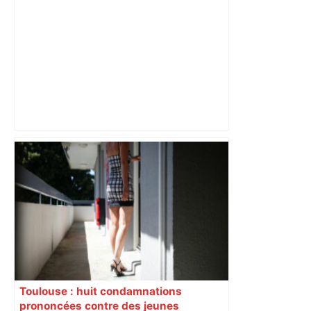
Après la fusion avec la liste PS
Toulouse, le candidat LFI salue "une
dynamique qui nous oblige à la
responsabilité" – Franceinfo
Toulouse : huit condamnations
prononcées contre des jeunes