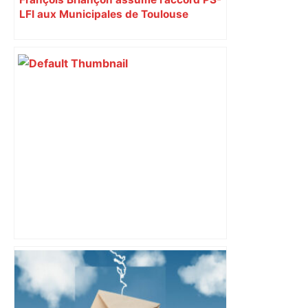
LFI aux Municipales de Toulouse
malgré l’échec
Tugan Sokhiev revient à Toulouse
avant de diriger le concert du Nouvel
An à Vienne – ladepeche.fr