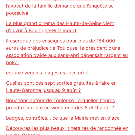
l’avocat de la famille demande que l’enquête se
poursuive
Le plus grand cinéma des Hauts-de-Seine vient
d’ouvrir à Boulogne-Billancourt
Il escroque des enseignes pour plus de 184 000
euros de préjudice : à Toulouse, le président d’une
association d’aide aux sans-abri dépensait l’argent au
poker
cet axe vers les plages est perturbé
Quelles sont ces sept sorties gratuites à faire en
Haute-Garonne jusqu’au 9 août ?
Bouchons autour de Toulouse : à quelles heures
prendre la route ce week-end des 8 et 9 août ?
badges, contrôles… ce que la Mairie met en place
Découvrez les plus beaux itinéraires de randonnée en