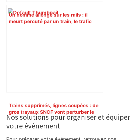
Un homme allongé sur les rails : il
meurt percuté par un train, le trafic
ferroviaire à l’arrêt dans le Lauragais,
au sud de Toulouse – ladepeche.fr
Primary
Trains supprimés, lignes coupées : de
Sidebar
gros travaux SNCF vont perturber le
Nos solutions pour organiser et équiper
trafic autour de Toulouse, voici les axes
votre événement
concernés – ladepeche.fr
Pour préparer votre événement, retrouvez nos