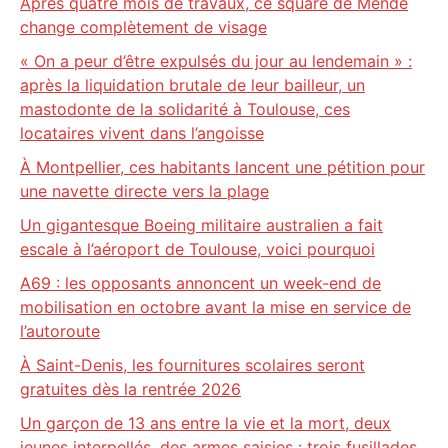
Après quatre mois de travaux, ce square de Mende
change complètement de visage
« On a peur d’être expulsés du jour au lendemain » :
après la liquidation brutale de leur bailleur, un
mastodonte de la solidarité à Toulouse, ces
locataires vivent dans l’angoisse
À Montpellier, ces habitants lancent une pétition pour
une navette directe vers la plage
Un gigantesque Boeing militaire australien a fait
escale à l’aéroport de Toulouse, voici pourquoi
A69 : les opposants annoncent un week-end de
mobilisation en octobre avant la mise en service de
l’autoroute
À Saint-Denis, les fournitures scolaires seront
gratuites dès la rentrée 2026
Un garçon de 13 ans entre la vie et la mort, deux
jeunes interpellés, des armes saisies : trois fusillades