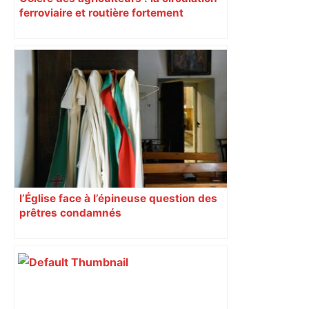
ferroviaire et routière fortement
perturbée en Haute-Garonne, l’A61
bloquée
l’Église face à l’épineuse question des
prêtres condamnés