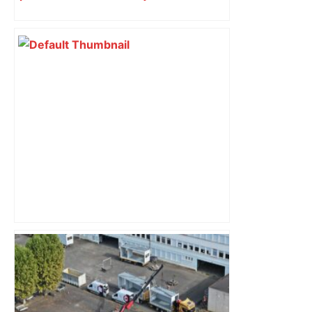
impliqués dans la prostitution
d’adolescentes
« Rien d'inquiétant » pour Guillaume
Restes, le gardien de Toulouse, après
sa sortie à Metz – L'Équipe