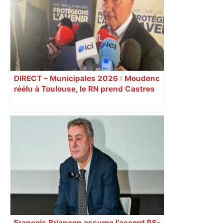
Toulousain, et probablement face à
Bordeaux-Bègles en Top 14 –
francebleu.fr
DIRECT – Municipales 2026 : Moudenc
réélu à Toulouse, le RN prend Castres
et Carcassonne
François Briançon assume l’accord PS-