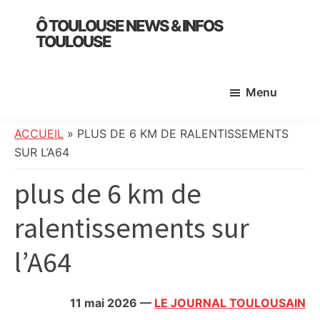
Skip
Skip
Skip
Ô TOULOUSE NEWS & INFOS
to
to
to
TOULOUSE
main
primary
footer
essentiel
content
sidebar
de
Menu
l’actualité
toulousaine
:
ACCUEIL
»
PLUS DE 6 KM DE RALENTISSEMENTS
info
SUR L’A64
locale,
plus de 6 km de
société,
culture,
ralentissements sur
politique,
météo,
l’A64
faits
divers
et
11 mai 2026
—
LE JOURNAL TOULOUSAIN
initiatives