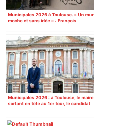
Municipales 2026 à Toulouse. « Un mur
moche et sans idée » : François
Piquemal (LFI), un détracteur de plus
du nouvel accueil du musée des
Augustins
Municipales 2026 : à Toulouse, le maire
sortant en tête au 1er tour, le candidat
insoumis crée la surprise