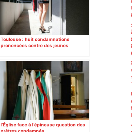
Toulouse : huit condamnations
prononcées contre des jeunes
impliqués dans la prostitution
d’adolescentes
l’Église face à l’épineuse question des
prêtres condamnés