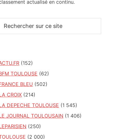
classement actualisé en continu.
Rechercher
sur
ce
site
ACTU.FR
(152)
BFM TOULOUSE
(62)
FRANCE BLEU
(502)
LA CROIX
(214)
LA DEPECHE TOULOUSE
(1 545)
LE JOURNAL TOULOUSAIN
(1 406)
LEPARISIEN
(250)
TOULOUSE
(2 000)