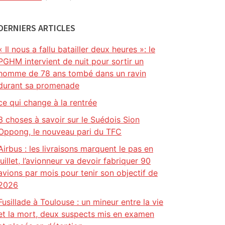
DERNIERS ARTICLES
« Il nous a fallu batailler deux heures »: le
PGHM intervient de nuit pour sortir un
homme de 78 ans tombé dans un ravin
durant sa promenade
ce qui change à la rentrée
3 choses à savoir sur le Suédois Sion
Oppong, le nouveau pari du TFC
Airbus : les livraisons marquent le pas en
juillet, l’avionneur va devoir fabriquer 90
avions par mois pour tenir son objectif de
2026
Fusillade à Toulouse : un mineur entre la vie
et la mort, deux suspects mis en examen