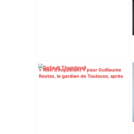
« Rien d'inquiétant » pour Guillaume
Restes, le gardien de Toulouse, après
sa sortie à Metz – L'Équipe