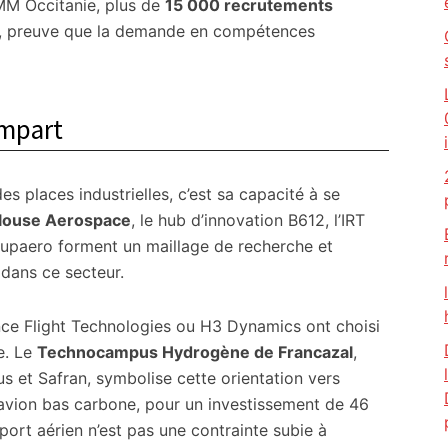
UIMM Occitanie, plus de
15 000 recrutements
026, preuve que la demande en compétences
empart
s places industrielles, c’est sa capacité à se
louse Aerospace
, le hub d’innovation B612, l’IRT
Supaero forment un maillage de recherche et
dans ce secteur.
ce Flight Technologies ou H3 Dynamics ont choisi
e. Le
Technocampus Hydrogène de Francazal
,
s et Safran, symbolise cette orientation vers
l’avion bas carbone, pour un investissement de 46
port aérien n’est pas une contrainte subie à