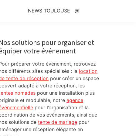
NEWS TOULOUSE
@
Primary
Sidebar
Nos solutions pour organiser et
équiper votre événement
Pour préparer votre événement, retrouvez
nos différents sites spécialisés : la
location
de tente de réception
pour créer un espace
couvert adapté à votre réception, les
tentes nomades
pour une installation plus
originale et modulable, notre
agence
événementielle
pour l’organisation et la
coordination de vos événements, ainsi que
nos solutions de
tente de mariage
pour
aménager une réception élégante en