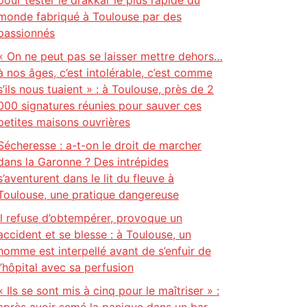
pour tester le drakkar le plus rapide du
monde fabriqué à Toulouse par des
passionnés
« On ne peut pas se laisser mettre dehors…
à nos âges, c’est intolérable, c’est comme
s’ils nous tuaient » : à Toulouse, près de 2
000 signatures réunies pour sauver ces
petites maisons ouvrières
Sécheresse : a-t-on le droit de marcher
dans la Garonne ? Des intrépides
s’aventurent dans le lit du fleuve à
Toulouse, une pratique dangereuse
Il refuse d’obtempérer, provoque un
accident et se blesse : à Toulouse, un
homme est interpellé avant de s’enfuir de
l’hôpital avec sa perfusion
« Ils se sont mis à cinq pour le maîtriser » :