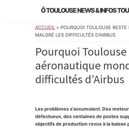
Skip
Skip
Skip
Skip
Ô TOULOUSE NEWS & INFOS TO
to
to
to
to
essentiel
primary
main
primary
footer
de
navigation
content
sidebar
ACCUEIL
»
POURQUOI TOULOUSE RESTE 
l’actualité
MALGRÉ LES DIFFICULTÉS D’AIRBUS
toulousaine
Pourquoi Toulouse r
:
info
aéronautique mondi
locale,
société,
difficultés d’Airbus
culture,
politique,
météo,
faits
divers
Les problèmes s’accumulent. Des moteurs
et
défectueux, des centaines de postes sup
initiatives
objectifs de production revus à la baisse 