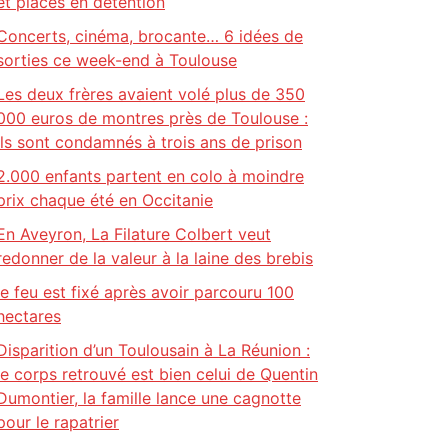
et placés en détention
Concerts, cinéma, brocante… 6 idées de
sorties ce week-end à Toulouse
Les deux frères avaient volé plus de 350
000 euros de montres près de Toulouse :
ils sont condamnés à trois ans de prison
2.000 enfants partent en colo à moindre
prix chaque été en Occitanie
En Aveyron, La Filature Colbert veut
redonner de la valeur à la laine des brebis
le feu est fixé après avoir parcouru 100
hectares
Disparition d’un Toulousain à La Réunion :
le corps retrouvé est bien celui de Quentin
Dumontier, la famille lance une cagnotte
pour le rapatrier