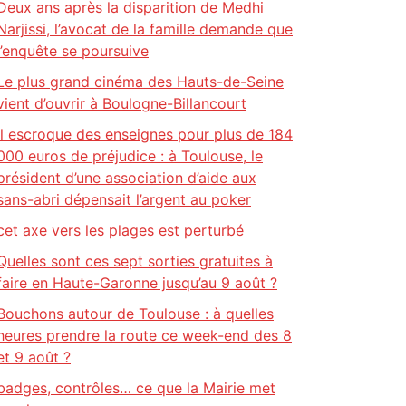
Deux ans après la disparition de Medhi
Narjissi, l’avocat de la famille demande que
l’enquête se poursuive
Le plus grand cinéma des Hauts-de-Seine
vient d’ouvrir à Boulogne-Billancourt
Il escroque des enseignes pour plus de 184
000 euros de préjudice : à Toulouse, le
président d’une association d’aide aux
sans-abri dépensait l’argent au poker
cet axe vers les plages est perturbé
Quelles sont ces sept sorties gratuites à
faire en Haute-Garonne jusqu’au 9 août ?
Bouchons autour de Toulouse : à quelles
heures prendre la route ce week-end des 8
et 9 août ?
badges, contrôles… ce que la Mairie met