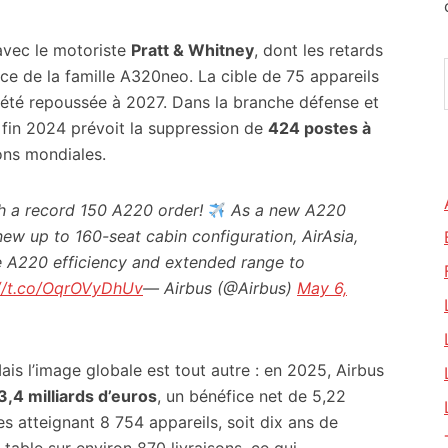
 avec le motoriste
Pratt & Whitney
, dont les retards
e de la famille A320neo. La cible de 75 appareils
 été repoussée à 2027. Dans la branche défense et
 fin 2024 prévoit la suppression de
424 postes à
ons mondiales.
h a record 150 A220 order!
As a new A220
ew up to 160-seat cabin configuration, AirAsia,
 the A220 efficiency and extended range to
://t.co/OqrOVyDhUv
— Airbus (@Airbus)
May 6,
is l’image globale est tout autre : en 2025, Airbus
3,4 milliards d’euros
, un bénéfice net de 5,22
s atteignant 8 754 appareils, soit dix ans de