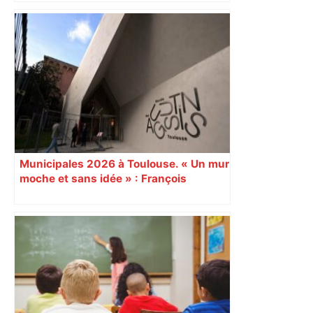
bloquée
Municipales 2026 à Toulouse. « Un mur
moche et sans idée » : François
Piquemal (LFI), un détracteur de plus
du nouvel accueil du musée des
Augustins