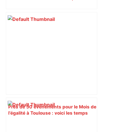
est capitale avec son club, le Stade
toulousain, accumulant les titres, mais
revendiquant surtout son art du jeu en
mouvement, vif et spectaculaire.
Décryptage. Série (4 / 10)
Près de 50 événements pour le Mois de
l’égalité à Toulouse : voici les temps
forts