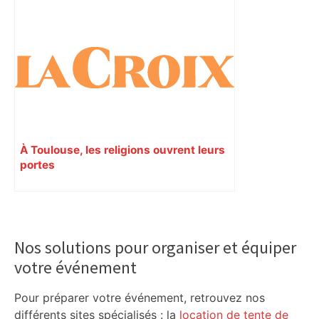
régulièrement autour d’un projet
commun. Leur but : comprendre les
comportements de l’homme
contemporain.
À Toulouse, les religions ouvrent leurs
portes
Primary
Sidebar
Nos solutions pour organiser et équiper
votre événement
Pour préparer votre événement, retrouvez nos
différents sites spécialisés : la
location de tente de