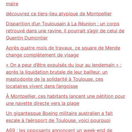
maire
découvrez ce tiers-lieu atypique de Montpellier
Disparition d’un Toulousain à La Réunion : un corps
retrouvé dans une ravine, il pourrait s’agir de celui de
Quentin Dumontier
Après quatre mois de travaux, ce square de Mende
change complètement de visage
« On a peur d’être expulsés du jour au lendemain » :
après la liquidation brutale de leur bailleur, un
mastodonte de la solidarité à Toulouse, ces
locataires vivent dans l’angoisse
À Montpellier, ces habitants lancent une pétition pour
une navette directe vers la plage
Un gigantesque Boeing militaire australien a fait
escale à l’aéroport de Toulouse, voici pourquoi
A69 : les opposants annoncent un week-end de