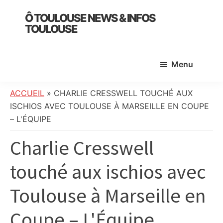
Skip
Skip
Skip
Ô TOULOUSE NEWS & INFOS
to
to
to
TOULOUSE
main
primary
footer
essentiel
content
sidebar
de
Menu
l’actualité
toulousaine
:
ACCUEIL
»
CHARLIE CRESSWELL TOUCHÉ AUX
info
ISCHIOS AVEC TOULOUSE À MARSEILLE EN COUPE
locale,
– L'ÉQUIPE
société,
Charlie Cresswell
culture,
politique,
touché aux ischios avec
météo,
faits
Toulouse à Marseille en
divers
et
Coupe – L'Équipe
initiatives