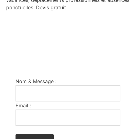
vacances, déplacements professionnels et absences
ponctuelles. Devis gratuit.
Footer
Nom & Message :
Email :