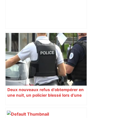
Direct. Top 14 – Perpignan – Toulouse :
l’Usap peut-elle faire chuter le
champion toulousain ? – Rugbyrama
Deux nouveaux refus d’obtempérer en
une nuit, un policier blessé lors d’une
course poursuite dénonce « un
phénomène récurrent »