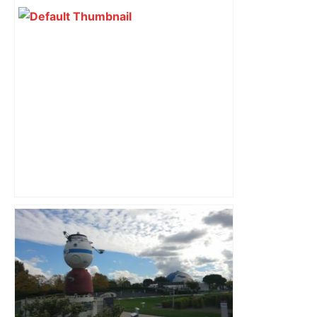
"C’est l’une des plus fortes
fréquentations du circuit" : Toulouse
est-elle la capitale du poker amateur –
ladepeche.fr