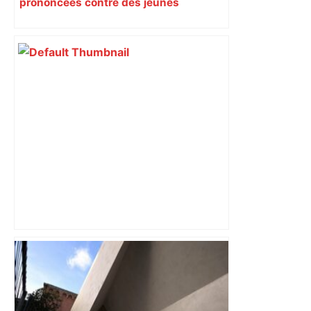
prononcées contre des jeunes
impliqués dans la prostitution
d’adolescentes
« Rien d'inquiétant » pour Guillaume
Restes, le gardien de Toulouse, après
sa sortie à Metz – L'Équipe