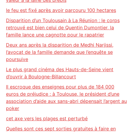
valeur à la laine des brebis
le feu est fixé après avoir parcouru 100 hectares
Disparition d’un Toulousain à La Réunion : le corps
retrouvé est bien celui de Quentin Dumontier, la
famille lance une cagnotte pour le rapatrier
Deux ans après la disparition de Medhi Narjissi,
l’avocat de la famille demande que l’enquête se
poursuive
Le plus grand cinéma des Hauts-de-Seine vient
d’ouvrir à Boulogne-Billancourt
Il escroque des enseignes pour plus de 184 000
euros de préjudice : à Toulouse, le président d’une
association d’aide aux sans-abri dépensait l’argent au
poker
cet axe vers les plages est perturbé
Quelles sont ces sept sorties gratuites à faire en