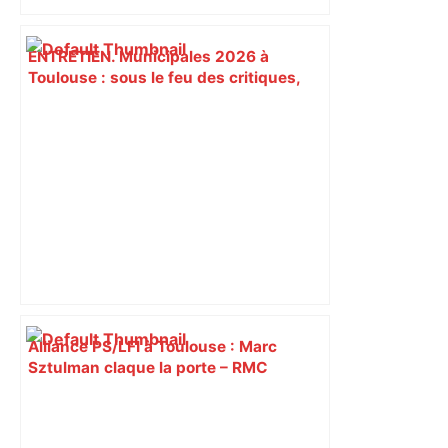
ENTRETIEN. Municipales 2026 à
Toulouse : sous le feu des critiques,
Briançon assume son alliance avec
Piquemal, "ce n’est pas un accord de
postes" – ladepeche.fr
Alliance PS/LFI à Toulouse : Marc
Sztulman claque la porte – RMC