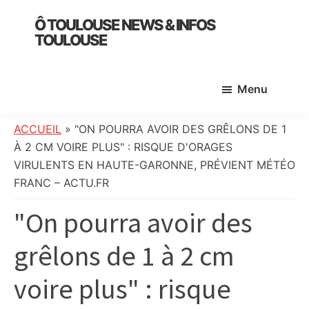
Skip
Skip
Skip
Ô TOULOUSE NEWS & INFOS
to
to
to
TOULOUSE
main
primary
footer
essentiel
content
sidebar
de
Menu
l’actualité
toulousaine
:
ACCUEIL
»
"ON POURRA AVOIR DES GRÊLONS DE 1
info
À 2 CM VOIRE PLUS" : RISQUE D'ORAGES
locale,
VIRULENTS EN HAUTE-GARONNE, PRÉVIENT MÉTÉO
société,
FRANC – ACTU.FR
culture,
"On pourra avoir des
politique,
météo,
grêlons de 1 à 2 cm
faits
divers
voire plus" : risque
et
initiatives