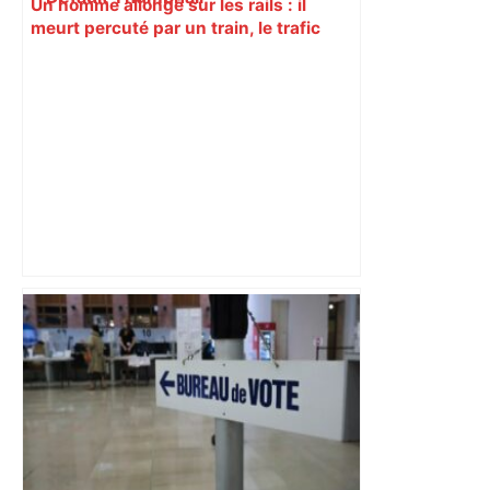
Un homme allongé sur les rails : il
meurt percuté par un train, le trafic
ferroviaire à l’arrêt dans le Lauragais,
au sud de Toulouse – ladepeche.fr
Capilla en bleu ciel pour combien de
temps encore ? Toulouse et l'UBB aux
aguets – Rugbynistere