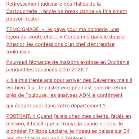
Redressement judiciaire des Halles de la
Cartoucherie : l’école de break dance va finalement
pouvoir rester
TEMOIGNAGE. « Je paye pour ma connerie, une
leçon qui coûte cher… » Condamné dans le dossier
Athanor, les confessions d’un chef d’entreprise
toulousain
Pourquoi l’échange de maisons explose en Occitanie
pendant les vacances d’été 2026 ?
« Il a mis trente ans pour arriver des Cévennes mais il
est bien là » : le castor européen est bien de retour
près de Toulouse, les analyses ADN le confirment
qui écoute quoi dans votre département ?
PORTRAIT. « Quand j’allais chez mes clients, j’étais en
mission, il fallait que je trouve la panne » : pour le
plombier Philippe Leclaire, le rideau se baisse sur 34
ans d’artisanat engagé à Toulouse