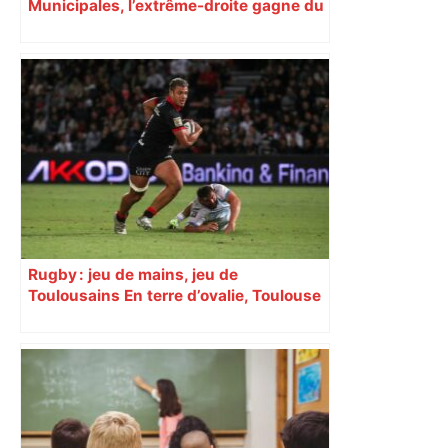
Municipales, l’extrême-droite gagne du
terrain en Occitanie
Rugby : jeu de mains, jeu de
Toulousains En terre d’ovalie, Toulouse
est capitale avec son club, le Stade
toulousain, accumulant les titres, mais
revendiquant surtout son art du jeu en
mouvement, vif et spectaculaire.
Décryptage. Série (4 / 10)