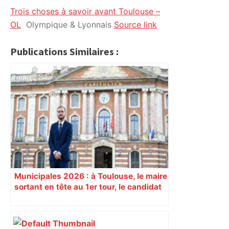
Trois choses à savoir avant Toulouse –
citoyennes
OL
Olympique & Lyonnais
Source link
Publications Similaires :
Municipales 2026 : à Toulouse, le maire
sortant en tête au 1er tour, le candidat
insoumis crée la surprise