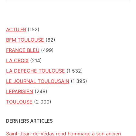
ce
site
ACTU.FR
(152)
BFM TOULOUSE
(62)
FRANCE BLEU
(499)
LA CROIX
(214)
LA DEPECHE TOULOUSE
(1 532)
LE JOURNAL TOULOUSAIN
(1 395)
LEPARISIEN
(249)
TOULOUSE
(2 000)
DERNIERS ARTICLES
Saint-Jean-de-Védas rend hommage à son ancien