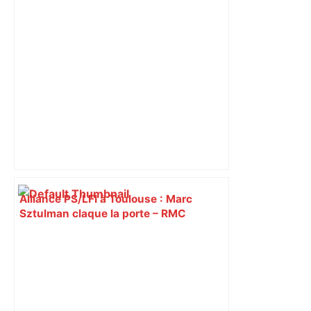
Alliance PS/LFI à Toulouse : Marc
Sztulman claque la porte – RMC