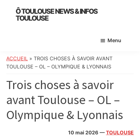
Skip
Skip
Skip
Ô TOULOUSE NEWS & INFOS
to
to
to
TOULOUSE
main
primary
footer
essentiel
content
sidebar
de
Menu
l’actualité
toulousaine
:
ACCUEIL
»
TROIS CHOSES À SAVOIR AVANT
info
TOULOUSE – OL – OLYMPIQUE & LYONNAIS
locale,
Trois choses à savoir
société,
culture,
avant Toulouse – OL –
politique,
météo,
Olympique & Lyonnais
faits
divers
et
10 mai 2026
—
TOULOUSE
initiatives