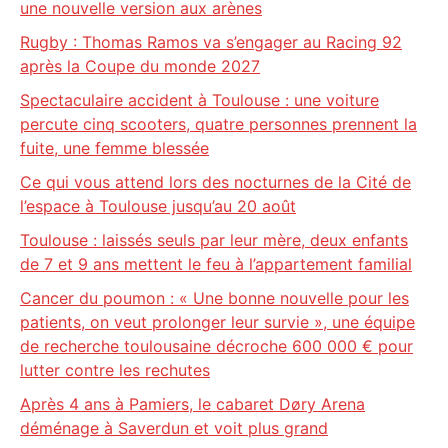
une nouvelle version aux arènes
Rugby : Thomas Ramos va s’engager au Racing 92
après la Coupe du monde 2027
Spectaculaire accident à Toulouse : une voiture
percute cinq scooters, quatre personnes prennent la
fuite, une femme blessée
Ce qui vous attend lors des nocturnes de la Cité de
l’espace à Toulouse jusqu’au 20 août
Toulouse : laissés seuls par leur mère, deux enfants
de 7 et 9 ans mettent le feu à l’appartement familial
Cancer du poumon : « Une bonne nouvelle pour les
patients, on veut prolonger leur survie », une équipe
de recherche toulousaine décroche 600 000 € pour
lutter contre les rechutes
Après 4 ans à Pamiers, le cabaret Døry Arena
déménage à Saverdun et voit plus grand