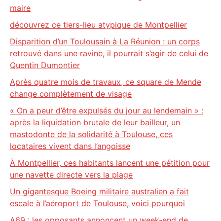
maire
découvrez ce tiers-lieu atypique de Montpellier
Disparition d’un Toulousain à La Réunion : un corps
retrouvé dans une ravine, il pourrait s’agir de celui de
Quentin Dumontier
Après quatre mois de travaux, ce square de Mende
change complètement de visage
« On a peur d’être expulsés du jour au lendemain » :
après la liquidation brutale de leur bailleur, un
mastodonte de la solidarité à Toulouse, ces
locataires vivent dans l’angoisse
À Montpellier, ces habitants lancent une pétition pour
une navette directe vers la plage
Un gigantesque Boeing militaire australien a fait
escale à l’aéroport de Toulouse, voici pourquoi
A69 : les opposants annoncent un week-end de