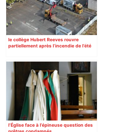
Piquemal, "ce n’est pas un accord de
postes" – ladepeche.fr
le collège Hubert Reeves rouvre
partiellement après l’incendie de l’été
l’Église face à l’épineuse question des
prêtres condamnés