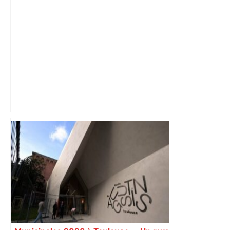
dynamique qui nous oblige à la
responsabilité" – Franceinfo
« Rien d'inquiétant » pour Guillaume
Restes, le gardien de Toulouse, après
sa sortie à Metz – L'Équipe