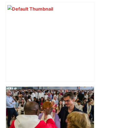
Top 14 : Perpignan mate le leader
Toulouse et quitte la dernière place –
lanouvellerepublique.fr