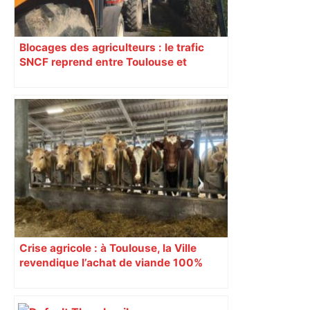
Blocages des agriculteurs : le trafic
SNCF reprend entre Toulouse et
Narbonne après 48 heures de paralysie
Crise agricole : à Toulouse, la Ville
revendique l’achat de viande 100%
Sud-Ouest pour les cantines