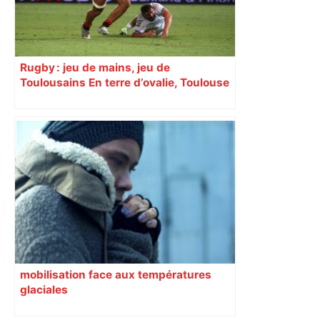
Rugby : jeu de mains, jeu de
Toulousains En terre d’ovalie, Toulouse
est capitale avec son club, le Stade
toulousain, accumulant les titres, mais
revendiquant surtout son art du jeu en
mouvement, vif et spectaculaire.
Décryptage. Série (4 / 10)
mobilisation face aux températures
glaciales