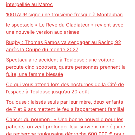
interpellée au Maroc
100TAUR signe une troisième fresque à Montauban
le spectacle « Le Rêve du Gladiateur » revient avec
une nouvelle version aux arènes
Rugby : Thomas Ramos va s’engager au Racing 92
après la Coupe du monde 2027
Spectaculaire accident à Toulouse : une voiture
percute cinq scooters, quatre personnes prennent la
fuite, une femme blessée
Ce qui vous attend lors des nocturnes de la Cité de
l’espace à Toulouse jusqu’au 20 août
Toulouse : laissés seuls par leur mère, deux enfants
de 7 et 9 ans mettent le feu à l’appartement familial
Cancer du poumon : « Une bonne nouvelle pour les
patients, on veut prolonger leur survie », une équipe
de recherche toulousaine décroche 600 000 € pour