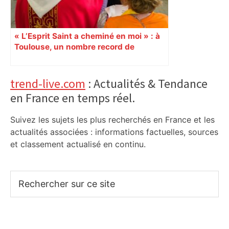
« L’Esprit Saint a cheminé en moi » : à
Toulouse, un nombre record de
confirmations d’adultes À l’occasion de
la Pentecôte, 15 000 personnes, dont
1 000 jeunes et adultes qui ont reçu la
Primary
trend-live.com
: Actualités & Tendance
confirmation, se sont rassemblées
en France en temps réel.
Sidebar
dimanche 8 juin, au Parc des
expositions de Toulouse. Un
Suivez les sujets les plus recherchés en France et les
événement diocésain hors norme. 9
actualités associées : informations factuelles, sources
juin Reportage
et classement actualisé en continu.
Rechercher
sur
ce
site