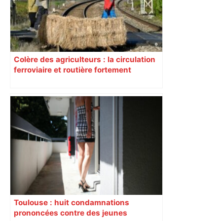
Colère des agriculteurs : la circulation
ferroviaire et routière fortement
perturbée en Haute-Garonne, l’A61
bloquée
Toulouse : huit condamnations
prononcées contre des jeunes