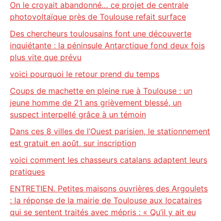
On le croyait abandonné… ce projet de centrale
photovoltaïque près de Toulouse refait surface
Des chercheurs toulousains font une découverte
inquiétante : la péninsule Antarctique fond deux fois
plus vite que prévu
voici pourquoi le retour prend du temps
Coups de machette en pleine rue à Toulouse : un
jeune homme de 21 ans grièvement blessé, un
suspect interpellé grâce à un témoin
Dans ces 8 villes de l’Ouest parisien, le stationnement
est gratuit en août, sur inscription
voici comment les chasseurs catalans adaptent leurs
pratiques
ENTRETIEN. Petites maisons ouvrières des Argoulets
: la réponse de la mairie de Toulouse aux locataires
qui se sentent traités avec mépris : « Qu’il y ait eu