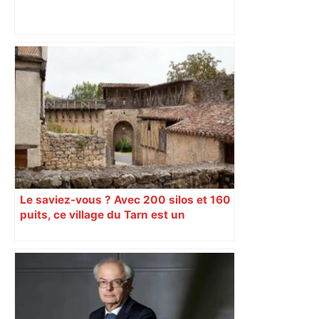
Direct. Top 14 – Perpignan – Toulouse :
l’Usap peut-elle faire chuter le
champion toulousain ? – Rugbyrama
Le saviez-vous ? Avec 200 silos et 160
puits, ce village du Tarn est un
véritable gruyère…