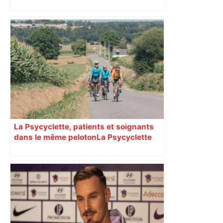
La Psycyclette, patients et soignants
dans le même peloton​​​​​​ La Psycyclette
est une randonnée à vélo de plus de
1000 kilomètres mêlant des personnes
vivant avec des troubles psychiques,
des soignants et des cyclotouristes.
« La Croix » a participé en septembre à
sa septième édition, du Mont-Saint-
Michel à Toulouse.