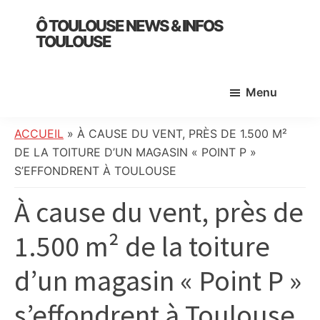
Skip
Skip
Skip
Ô TOULOUSE NEWS & INFOS
to
to
to
TOULOUSE
main
primary
footer
essentiel
content
sidebar
de
Menu
l’actualité
toulousaine
:
ACCUEIL
»
À CAUSE DU VENT, PRÈS DE 1.500 M²
info
DE LA TOITURE D’UN MAGASIN « POINT P »
locale,
S’EFFONDRENT À TOULOUSE
société,
À cause du vent, près de
culture,
politique,
1.500 m² de la toiture
météo,
faits
d’un magasin « Point P »
divers
et
s’effondrent à Toulouse
initiatives