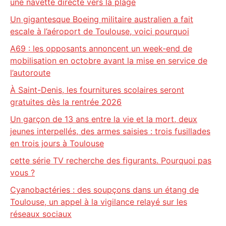
une navette directe vers la plage
Un gigantesque Boeing militaire australien a fait
escale à l’aéroport de Toulouse, voici pourquoi
A69 : les opposants annoncent un week-end de
mobilisation en octobre avant la mise en service de
l’autoroute
À Saint-Denis, les fournitures scolaires seront
gratuites dès la rentrée 2026
Un garçon de 13 ans entre la vie et la mort, deux
jeunes interpellés, des armes saisies : trois fusillades
en trois jours à Toulouse
cette série TV recherche des figurants. Pourquoi pas
vous ?
Cyanobactéries : des soupçons dans un étang de
Toulouse, un appel à la vigilance relayé sur les
réseaux sociaux