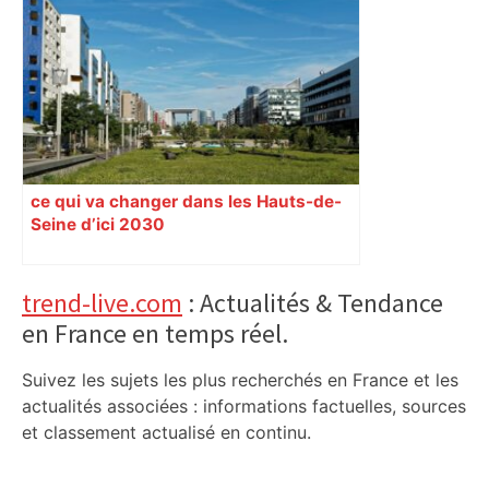
métro et train encombrent la campagne
électorale – – Le Mans.maville.com
ce qui va changer dans les Hauts-de-
Seine d’ici 2030
Primary
trend-live.com
: Actualités & Tendance
en France en temps réel.
Sidebar
Suivez les sujets les plus recherchés en France et les
actualités associées : informations factuelles, sources
et classement actualisé en continu.