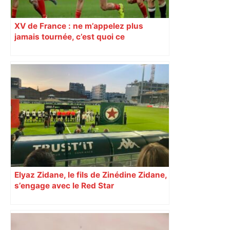
XV de France : ne m’appelez plus
jamais tournée, c’est quoi ce
championnat des nations face aux
équipes du Sud ?
Elyaz Zidane, le fils de Zinédine Zidane,
s’engage avec le Red Star