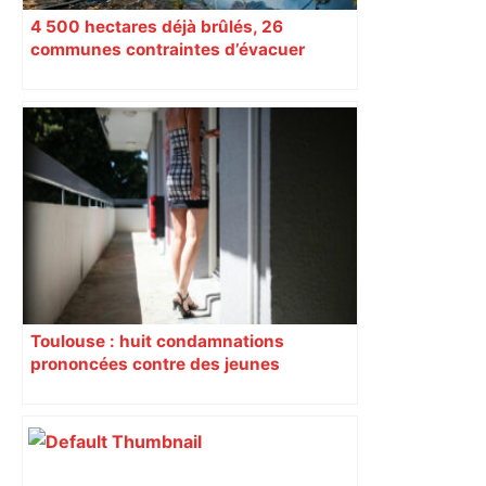
4 500 hectares déjà brûlés, 26
communes contraintes d’évacuer
Toulouse : huit condamnations
prononcées contre des jeunes
impliqués dans la prostitution
d’adolescentes