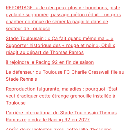
REPORTAGE. « Je n’en peux plus » : bouchons, piste
cyclable supprimée, passage piéton réduit… un gros
chantier continue de semer la pagaille dans ce
secteur de Toulouse
Stade Toulousain : « Ça fait quand même mal… »
Supporter historique des « rouge et noir », Obélix
réagit au départ de Thomas Ramos
il rejoindra le Racing 92 en fin de saison
Le défenseur du Toulouse FC Charlie Cresswell file au
Stade Rennais
Reproduction fulgurante, maladies : pourquoi l’État
veut éradiquer cette étrange grenouille installée à
Toulouse
L’arrière international du Stade Toulousain Thomas
Ramos rejoindra le Racing 92 en 2027
Après deux violentes rixes, cette ville d’Essonne