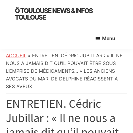
Skip
Skip
Skip
Ô TOULOUSE NEWS & INFOS
to
to
to
TOULOUSE
main
primary
footer
essentiel
content
sidebar
de
Menu
l’actualité
toulousaine
:
ACCUEIL
»
ENTRETIEN. CÉDRIC JUBILLAR : « IL NE
info
NOUS A JAMAIS DIT QU’IL POUVAIT ÊTRE SOUS
locale,
L’EMPRISE DE MÉDICAMENTS… » LES ANCIENS
société,
AVOCATS DU MARI DE DELPHINE RÉAGISSENT À
culture,
SES AVEUX
politique,
ENTRETIEN. Cédric
météo,
faits
Jubillar : « Il ne nous a
divers
et
jamais dit qu’il pouvait
initiatives