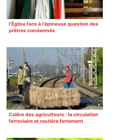
l’Église face à l’épineuse question des
prêtres condamnés
Colère des agriculteurs : la circulation
ferroviaire et routière fortement
perturbée en Haute-Garonne, l’A61
bloquée