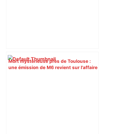
Mort mystérieuse près de Toulouse :
une émission de M6 revient sur l'affaire
Christian Abraham, retrouvé la gorge
tranchée et recouvert de feuilles il y a
deux ans – ladepeche.fr