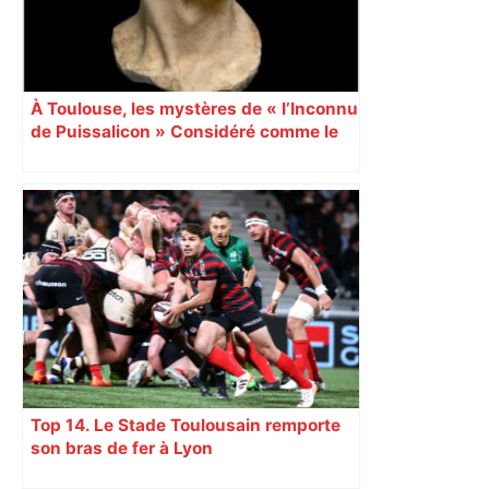
À Toulouse, les mystères de « l’Inconnu
de Puissalicon » Considéré comme le
plus ancien portrait romain en marbre
jamais découvert en France,
« l’Inconnu de Puissalicon » est une
pièce inestimable. Dimanche 15 avril
2018, le musée Saint-Raymond de
Toulouse invite le public à percer les
secrets de son identité.
Top 14. Le Stade Toulousain remporte
son bras de fer à Lyon