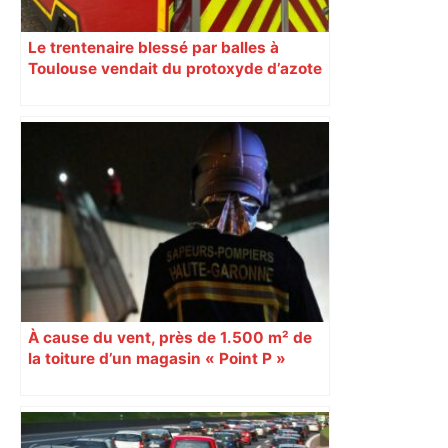
Le trentenaire blessé par balles à
Toulouse vendait du protoxyde d’azote
: les pistes des enquêteurs
À cause du vent, près de 1.500 m² de
la toiture d’un magasin « Point P »
s’effondrent à Toulouse