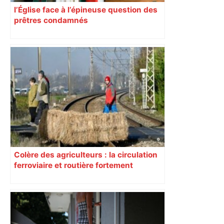
l’Église face à l’épineuse question des
prêtres condamnés
Colère des agriculteurs : la circulation
ferroviaire et routière fortement
perturbée en Haute-Garonne, l’A61
bloquée