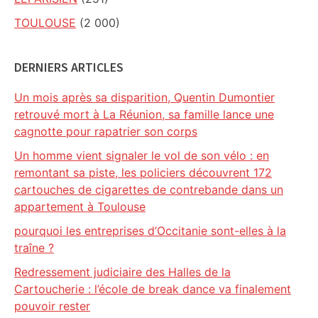
TOULOUSE
(2 000)
DERNIERS ARTICLES
Un mois après sa disparition, Quentin Dumontier
retrouvé mort à La Réunion, sa famille lance une
cagnotte pour rapatrier son corps
Un homme vient signaler le vol de son vélo : en
remontant sa piste, les policiers découvrent 172
cartouches de cigarettes de contrebande dans un
appartement à Toulouse
pourquoi les entreprises d’Occitanie sont-elles à la
traîne ?
Redressement judiciaire des Halles de la
Cartoucherie : l’école de break dance va finalement
pouvoir rester