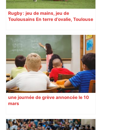
Rugby : jeu de mains, jeu de
Toulousains En terre d’ovalie, Toulouse
est capitale avec son club, le Stade
toulousain, accumulant les titres, mais
revendiquant surtout son art du jeu en
mouvement, vif et spectaculaire.
Décryptage. Série (4 / 10)
une journée de grève annoncée le 10
mars