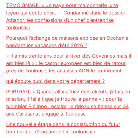
TEMOIGNAGE. « Je paye pour ma connerie, une
leçon qui coûte cher… » Condamné dans le dossier
Athanor, les confessions d’un chef d’entreprise
toulousain
Pourquoi l’échange de maisons explose en Occitanie
pendant les vacances d’été 2026 ?
« Il a mis trente ans pour arriver des Cévennes mais il
est bien là » : le castor européen est bien de retour
près de Toulouse, les analyses ADN le confirment
qui écoute quoi dans votre département ?
PORTRAIT. « Quand j’allais chez mes clients, j’étais en
mission, il fallait que je trouve la panne » : pour le
plombier Philippe Leclaire, le rideau se baisse sur 34
ans d’artisanat engagé à Toulouse
Une nouvelle étape dans la construction du futur
bombardier d’eau amphibie toulousain