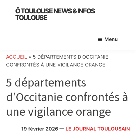
Skip
Skip
Skip
Ô TOULOUSE NEWS & INFOS
to
to
to
TOULOUSE
main
primary
footer
essentiel
content
sidebar
de
Menu
l’actualité
toulousaine
:
ACCUEIL
»
5 DÉPARTEMENTS D’OCCITANIE
info
CONFRONTÉS À UNE VIGILANCE ORANGE
locale,
5 départements
société,
culture,
d’Occitanie confrontés à
politique,
météo,
une vigilance orange
faits
divers
et
19 février 2026
—
LE JOURNAL TOULOUSAIN
initiatives