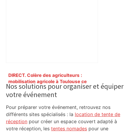
Primary
DIRECT. Colère des agriculteurs :
Sidebar
mobilisation agricole à Toulouse ce
Nos solutions pour organiser et équiper
samedi, 113 vaches abattues en Ariège
votre événement
– ladepeche.fr
Pour préparer votre événement, retrouvez nos
différents sites spécialisés : la
location de tente de
réception
pour créer un espace couvert adapté à
votre réception, les
tentes nomades
pour une