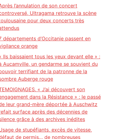
Après l’annulation de son concert
controversé, Ultragama retrouve la scène
toulousaine pour deux concerts très
attendus
7 départements d’Occitanie passent en
vigilance orange
« Ils baissaient tous les yeux devant elle » :
à Aucamville, un gendarme se souvient du
pouvoir terrifiant de la patronne de la
sombre Auberge rouge
TEMOIGNAGES. « J’ai découvert son
engagement dans la Résistance » : le passé
de leur grand-mère déportée à Auschwitz
refait surface après des décennies de
silence grâce à des archives inédites
Usage de stupéfiants, excès de vitesse,
défaut de permis… de nombreuses