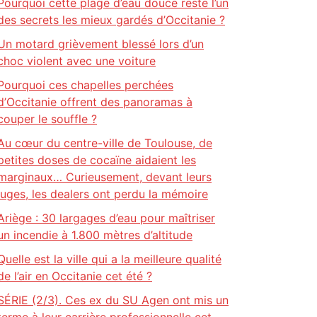
Pourquoi cette plage d’eau douce reste l’un
des secrets les mieux gardés d’Occitanie ?
Un motard grièvement blessé lors d’un
choc violent avec une voiture
Pourquoi ces chapelles perchées
d’Occitanie offrent des panoramas à
couper le souffle ?
Au cœur du centre-ville de Toulouse, de
petites doses de cocaïne aidaient les
marginaux… Curieusement, devant leurs
juges, les dealers ont perdu la mémoire
Ariège : 30 largages d’eau pour maîtriser
un incendie à 1.800 mètres d’altitude
Quelle est la ville qui a la meilleure qualité
de l’air en Occitanie cet été ?
SÉRIE (2/3). Ces ex du SU Agen ont mis un