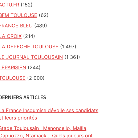
ACTU.FR
(152)
BFM TOULOUSE
(62)
FRANCE BLEU
(489)
LA CROIX
(214)
LA DEPECHE TOULOUSE
(1 497)
LE JOURNAL TOULOUSAIN
(1 361)
LEPARISIEN
(244)
TOULOUSE
(2 000)
DERNIERS ARTICLES
La France Insoumise dévoile ses candidats,
et leurs priorités
Stade Toulousain : Menoncello, Mallia,
Capuozzo, Ntamack… Quels joueurs ont