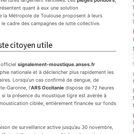
uvertures largement ventilées. Les
pièges pondoirs
,
eprésentent quant à eux une solution
 la Métropole de Toulouse proposent à leurs
s le cadre des campagnes de lutte collective.
ste citoyen utile
officiel
signalement-moustique.anses.fr
aphie nationale et à déclencher plus rapidement les
saires. Lorsqu’un cas confirmé de dengue, de
te-Garonne, l’
ARS Occitanie
dispose de 72 heures
si la présence du moustique tigre est avérée à
oustication ciblée, entièrement financée sur fonds
 saison de surveillance active jusqu’au 30 novembre,