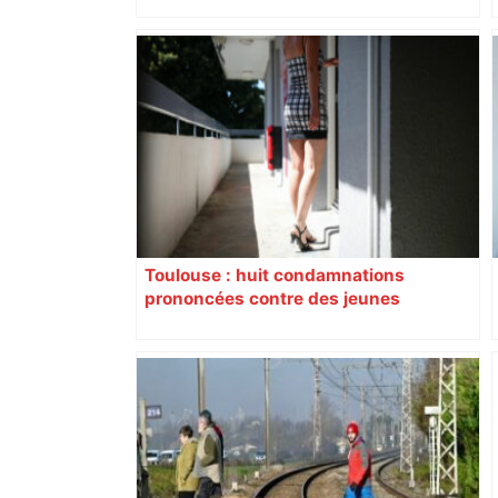
"On a moins chaud" : les cours
végétalisées trouvent tout leur intérêt
avec cette vague de chaleur sur
Toulouse – ici.fr
Toulouse : huit condamnations
prononcées contre des jeunes
impliqués dans la prostitution
d’adolescentes