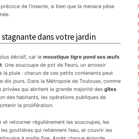
 précoce de l’insecte, si bien que la menace pèse
umée.
u stagnante dans votre jardin
plus décisif, car le
moustique tigre pond ses œufs
t
. Une soucoupe de pot de fleurs, un arrosoir
ès la pluie : chacun de ces petits contenants peut
de dix jours. Dans la Métropole de Toulouse, comme
s privées qui abritent la grande majorité des
gîtes
tion des habitants, les opérations publiques de
ntenir la prolifération.
r et retourner régulièrement les soucoupes, les
les gouttières qui retiennent l’eau, et couvrir les
tiquaire à maille fine. Après chaque épisode