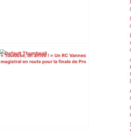
« Toulouse, on arrive ! » Un RC Vannes
magistral en route pour la finale de Pro
D2, après avoir littéralement surclassé
Oyonnax en demi-finale – Le
Télégramme