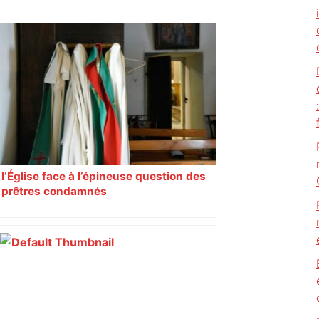
En rentrant de soirée, un jeune homme
de 24 ans grimpe sur un pylône
électrique de la SNCF : il meurt en
chutant d’une dizaine de mètres – Midi
Libre
l’Église face à l’épineuse question des
prêtres condamnés