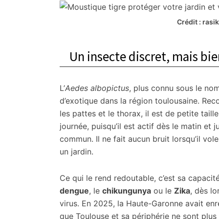
citoyennes
Crédit : ras
Un insecte discret, mais bie
L’
Aedes albopictus
, plus connu sous le no
d’exotique dans la région toulousaine. Rec
les pattes et le thorax, il est de petite tail
journée, puisqu’il est actif dès le matin et
commun. Il ne fait aucun bruit lorsqu’il vole
un jardin.
Ce qui le rend redoutable, c’est sa capaci
dengue
, le
chikungunya
ou le
Zika
, dès lo
virus. En 2025, la Haute-Garonne avait en
que Toulouse et sa périphérie ne sont plus à