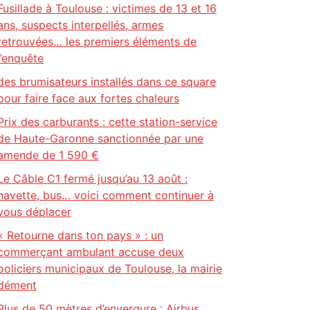
Fusillade à Toulouse : victimes de 13 et 16
ans, suspects interpellés, armes
retrouvées… les premiers éléments de
l’enquête
des brumisateurs installés dans ce square
pour faire face aux fortes chaleurs
Prix des carburants : cette station-service
de Haute-Garonne sanctionnée par une
amende de 1 590 €
Le Câble C1 fermé jusqu’au 13 août :
navette, bus… voici comment continuer à
vous déplacer
« Retourne dans ton pays » : un
commerçant ambulant accuse deux
policiers municipaux de Toulouse, la mairie
dément
Plus de 50 mètres d’envergure : Airbus