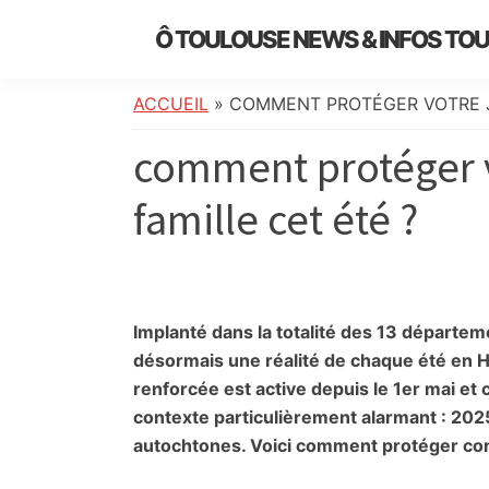
Skip
Skip
Skip
Skip
Ô TOULOUSE NEWS & INFOS TO
to
to
to
to
essentiel
primary
main
primary
footer
de
navigation
content
sidebar
ACCUEIL
»
COMMENT PROTÉGER VOTRE JA
l’actualité
comment protéger vo
toulousaine
:
famille cet été ?
info
locale,
société,
culture,
politique,
Implanté dans la totalité des 13 départem
météo,
désormais une réalité de chaque été en H
faits
renforcée est active depuis le 1er mai e
divers
contexte particulièrement alarmant : 2025
et
autochtones. Voici comment protéger conc
initiatives