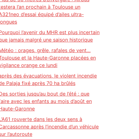
testera l’an prochain à Toulouse un
A321neo d’essai équipé d’ailes ultra-
longues
Pourquoi l’avenir du MHR est plus incertain
que jamais malgré une saison historique
Météo : orages, grêle, rafales de vent…
Toulouse et la Haute-Garonne placées en
vigilance orange ce lundi
après des évacuations, le violent incendie
de Palaja fixé après 70 ha brûlés
Des sorties jusqu’au bout de l’été : que
faire avec les enfants au mois d’août en
Haute-Garonne
L’A61 rouverte dans les deux sens à
Carcassonne après l’incendie d’un véhicule
sur l’autoroute