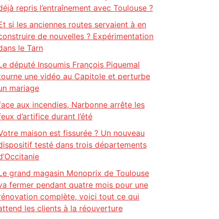
déjà repris l’entraînement avec Toulouse ?
Et si les anciennes routes servaient à en
construire de nouvelles ? Expérimentation
dans le Tarn
Le député Insoumis François Piquemal
tourne une vidéo au Capitole et perturbe
un mariage
face aux incendies, Narbonne arrête les
feux d’artifice durant l’été
Votre maison est fissurée ? Un nouveau
dispositif testé dans trois départements
d’Occitanie
Le grand magasin Monoprix de Toulouse
va fermer pendant quatre mois pour une
rénovation complète, voici tout ce qui
attend les clients à la réouverture