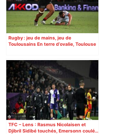
Rugby : jeu de mains, jeu de
Toulousains En terre d’ovalie, Toulouse
est capitale avec son club, le Stade
toulousain, accumulant les titres, mais
revendiquant surtout son art du jeu en
mouvement, vif et spectaculaire.
Décryptage. Série (4 / 10)
TFC – Lens : Rasmus Nicolaisen et
Djibril Sidibé touchés, Emersonn coulé…