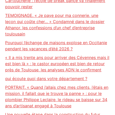
Cartoucherie : l’école de break dance va finalement
pouvoir rester
TEMOIGNAGE. « Je paye pour ma connerie, une
leçon qui coûte cher… » Condamné dans le dossier
Athanor, les confessions d’un chef d’entreprise
toulousain
Pourquoi l’échange de maisons explose en Occitanie
pendant les vacances d’été 2026 ?
« Il a mis trente ans pour arriver des Cévennes mais il
est bien là » : le castor européen est bien de retour
près de Toulouse, les analyses ADN le confirment
qui écoute quoi dans votre département ?
PORTRAIT. « Quand j’allais chez mes clients, j’étais en
mission, il fallait que je trouve la panne » : pour le
plombier Philippe Leclaire, le rideau se baisse sur 34
ans d’artisanat engagé à Toulouse
Une nouvelle étape dans la construction du futur