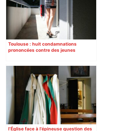
Toulouse : huit condamnations
prononcées contre des jeunes
impliqués dans la prostitution
d’adolescentes
l’Église face à l’épineuse question des