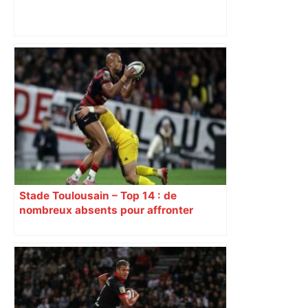
Hanoucca, une fête "des lumières" de
confession juive sous haute
surveillance policière qui a rassemblé
les fidèles au cinéma Pathé Gaumont à
Labège, près de Toulouse –
ladepeche.fr
Stade Toulousain – Top 14 : de
nombreux absents pour affronter
Perpignan, découvrez la composition
d’équipe