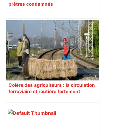
prêtres condamnés
Colère des agriculteurs : la circulation
ferroviaire et routière fortement
perturbée en Haute-Garonne, l’A61
bloquée