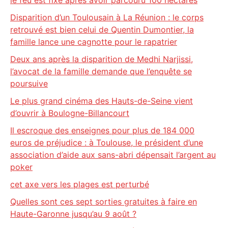
le feu est fixé après avoir parcouru 100 hectares
Disparition d’un Toulousain à La Réunion : le corps
retrouvé est bien celui de Quentin Dumontier, la
famille lance une cagnotte pour le rapatrier
Deux ans après la disparition de Medhi Narjissi,
l’avocat de la famille demande que l’enquête se
poursuive
Le plus grand cinéma des Hauts-de-Seine vient
d’ouvrir à Boulogne-Billancourt
Il escroque des enseignes pour plus de 184 000
euros de préjudice : à Toulouse, le président d’une
association d’aide aux sans-abri dépensait l’argent au
poker
cet axe vers les plages est perturbé
Quelles sont ces sept sorties gratuites à faire en
Haute-Garonne jusqu’au 9 août ?