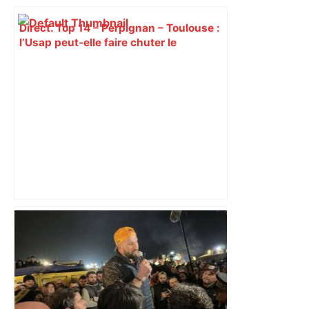
Direct. Top 14 – Perpignan – Toulouse :
l’Usap peut-elle faire chuter le
champion toulousain ? – Rugbyrama
Lyon – Stade Toulousain : comment
Toulouse a frappé fort à Lyon pour
conclure une semaine agitée –
ladepeche.fr