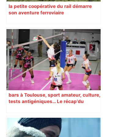
la petite coopérative du rail démarre
son aventure ferroviaire
bars à Toulouse, sport amateur, culture,
tests antigéniques… Le récap’du
16 octobre