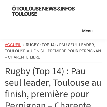
Skip
Skip
Skip
Ô TOULOUSE NEWS & INFOS
to
to
to
TOULOUSE
main
primary
footer
essentiel
content
sidebar
de
Menu
l’actualité
toulousaine
:
ACCUEIL
»
RUGBY (TOP 14) : PAU SEUL LEADER,
info
TOULOUSE AU FINISH, PREMIÈRE POUR PERPIGNAN
locale,
– CHARENTE LIBRE
société,
Rugby (Top 14) : Pau
culture,
politique,
seul leader, Toulouse au
météo,
faits
finish, première pour
divers
et
Perpignan – Charente
initiatives