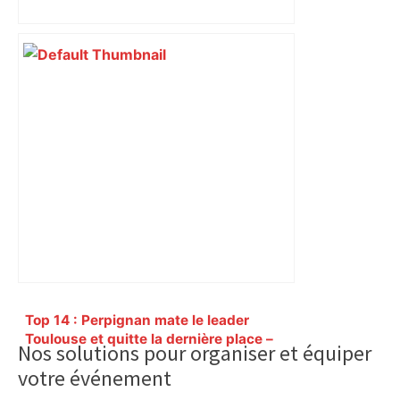
Découvrez les notes des Toulousains,
battus par le leader lensois
Primary
Top 14 : Perpignan mate le leader
Sidebar
Toulouse et quitte la dernière place –
Nos solutions pour organiser et équiper
lanouvellerepublique.fr
votre événement