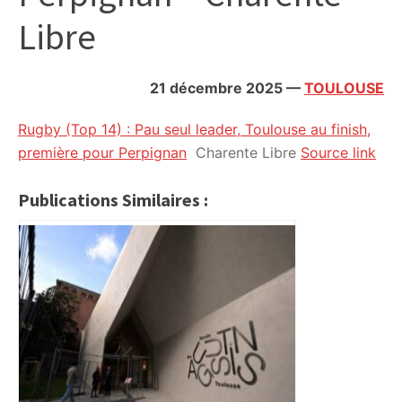
citoyennes
Libre
21 décembre 2025
—
TOULOUSE
Rugby (Top 14) : Pau seul leader, Toulouse au finish,
première pour Perpignan
Charente Libre
Source link
Publications Similaires :