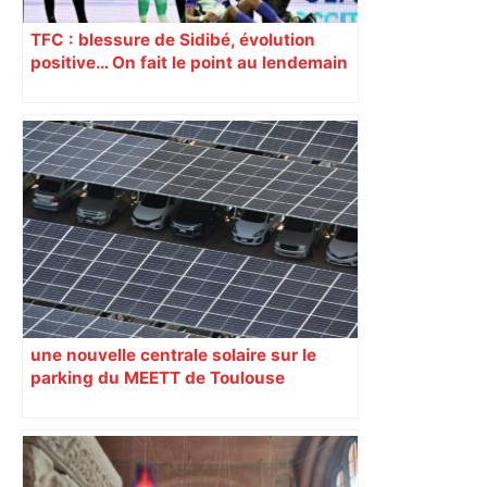
TFC : blessure de Sidibé, évolution
positive… On fait le point au lendemain
du fait de jeu dont a été victime le
défenseur toulousain
une nouvelle centrale solaire sur le
parking du MEETT de Toulouse