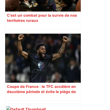
C’est un combat pour la survie de nos
territoires ruraux
Coupe de France : le TFC accélère en
deuxième période et évite le piège de
Lyon – La Duchère, cap sur les 16es de
finale