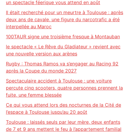
un spectacle féerique vous attend en août
Il était recherché pour un meurtre à Toulouse : après
deux ans de cavale, une figure du narcotrafic a été
interpellée au Maroc
100TAUR signe une troisième fresque à Montauban
le spectacle « Le Rêve du Gladiateur » revient avec
une nouvelle version aux arènes
Rugby : Thomas Ramos va s’engager au Racing 92
après la Coupe du monde 2027
Spectaculaire accident à Toulouse : une voiture
percute cinq scooters, quatre personnes prennent la
fuite, une femme blessée
Ce qui vous attend lors des nocturnes de la Cité de
l’espace à Toulouse jusqu’au 20 août
Toulouse : laissés seuls par leur mère, deux enfants
de 7 et 9 ans mettent le feu à l’appartement familial