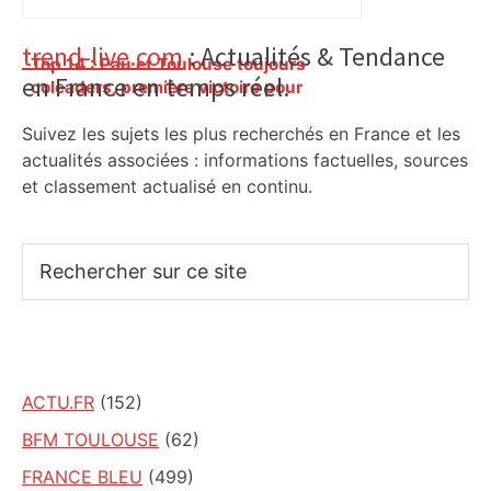
Primary
trend-live.com
: Actualités & Tendance
Top 14 : Pau et Toulouse toujours
en France en temps réel.
Sidebar
coleaders, première victoire pour
Perpignan – lanouvellerepublique.fr
Suivez les sujets les plus recherchés en France et les
actualités associées : informations factuelles, sources
et classement actualisé en continu.
Rechercher
sur
ce
site
ACTU.FR
(152)
BFM TOULOUSE
(62)
FRANCE BLEU
(499)