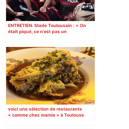
ENTRETIEN. Stade Toulousain : « On
était piqué, ce n’est pas un
mensonge » Clément Vergé revient sur
la semaine délicate de Toulouse
voici une sélection de restaurants
« comme chez mamie » à Toulouse