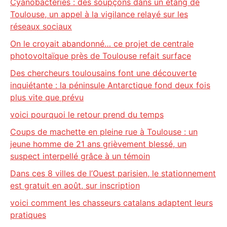
Cyanobactéries : des soupçons dans un étang de
Toulouse, un appel à la vigilance relayé sur les
réseaux sociaux
On le croyait abandonné… ce projet de centrale
photovoltaïque près de Toulouse refait surface
Des chercheurs toulousains font une découverte
inquiétante : la péninsule Antarctique fond deux fois
plus vite que prévu
voici pourquoi le retour prend du temps
Coups de machette en pleine rue à Toulouse : un
jeune homme de 21 ans grièvement blessé, un
suspect interpellé grâce à un témoin
Dans ces 8 villes de l’Ouest parisien, le stationnement
est gratuit en août, sur inscription
voici comment les chasseurs catalans adaptent leurs
pratiques