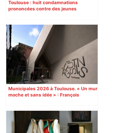
Toulouse : huit condamnations
prononcées contre des jeunes
impliqués dans la prostitution
d’adolescentes
Municipales 2026 à Toulouse. « Un mur
moche et sans idée » : François
Piquemal (LFI), un détracteur de plus
du nouvel accueil du musée des
Augustins