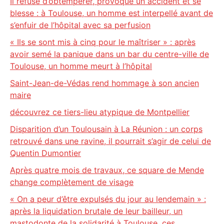
Il refuse d’obtempérer, provoque un accident et se
blesse : à Toulouse, un homme est interpellé avant de
s’enfuir de l’hôpital avec sa perfusion
« Ils se sont mis à cinq pour le maîtriser » : après
avoir semé la panique dans un bar du centre-ville de
Toulouse, un homme meurt à l’hôpital
Saint-Jean-de-Védas rend hommage à son ancien
maire
découvrez ce tiers-lieu atypique de Montpellier
Disparition d’un Toulousain à La Réunion : un corps
retrouvé dans une ravine, il pourrait s’agir de celui de
Quentin Dumontier
Après quatre mois de travaux, ce square de Mende
change complètement de visage
« On a peur d’être expulsés du jour au lendemain » :
après la liquidation brutale de leur bailleur, un
mastodonte de la solidarité à Toulouse, ces