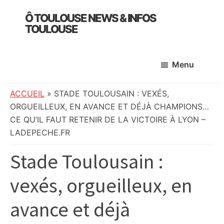
Skip
Skip
Skip
Ô TOULOUSE NEWS & INFOS
to
to
to
TOULOUSE
main
primary
footer
essentiel
content
sidebar
de
Menu
l’actualité
toulousaine
:
ACCUEIL
»
STADE TOULOUSAIN : VEXÉS,
info
ORGUEILLEUX, EN AVANCE ET DÉJÀ CHAMPIONS…
locale,
CE QU’IL FAUT RETENIR DE LA VICTOIRE À LYON –
société,
LADEPECHE.FR
culture,
Stade Toulousain :
politique,
météo,
vexés, orgueilleux, en
faits
divers
avance et déjà
et
initiatives