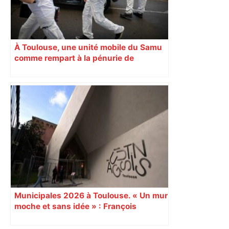
À Toulouse, une unité mobile du Samu
comme rempart à la pénurie de
médecins
Municipales 2026 à Toulouse. « Un mur
moche et sans idée » : François
Piquemal (LFI), un détracteur de plus
du nouvel accueil du musée des