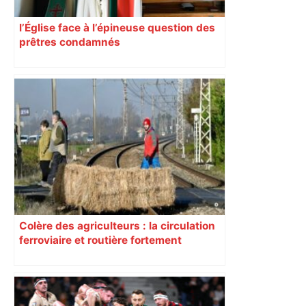
l’Église face à l’épineuse question des
prêtres condamnés
Colère des agriculteurs : la circulation
ferroviaire et routière fortement
perturbée en Haute-Garonne, l’A61
bloquée