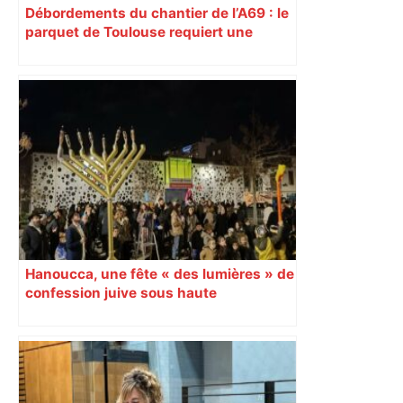
Débordements du chantier de l’A69 : le
parquet de Toulouse requiert une
suspension des travaux dans les
zones concernées
Hanoucca, une fête « des lumières » de
confession juive sous haute
surveillance policière qui a rassemblé
les fidèles au cinéma Pathé Gaumont à
Labège, près de Toulouse