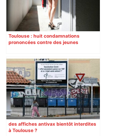
Toulouse : huit condamnations
prononcées contre des jeunes
impliqués dans la prostitution
d’adolescentes
des affiches antivax bientôt interdites
à Toulouse ?