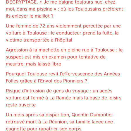
DECRYPTAGE. « Je me baigne toujours nue, chez
moi, dans ma piscine » : où les Toulousains préfèrent-
ils enlever le maillot ?
Une femme de 72 ans violemment percutée par une
voiture à Toulouse : le conducteur prend la fuite, la
victime transportée à l’hôpital
Agression à la machette en pleine rue à Toulouse : le
suspect est mis en examen pour tentative de
meurtre, mais laissé libre
Pourquoi Toulouse revit l’effervescence des Années
Folles grâce à l’Envol des Pionniers ?
Risque d’intrusion de gens du voyage : un accès
voiture est fermé à La Ramée mais la base de loisirs
reste ouverte
Un mois après sa disparition, Quentin Dumontier
retrouvé mort à La Réunion, sa famille lance une
cagnotte pour rapatrier son corps