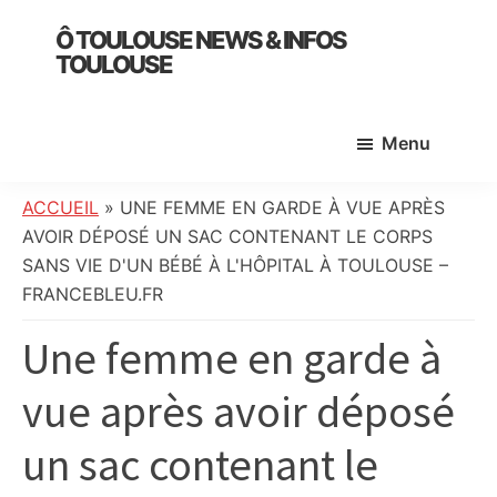
Skip
Skip
Skip
Ô TOULOUSE NEWS & INFOS
to
to
to
TOULOUSE
main
primary
footer
essentiel
content
sidebar
de
Menu
l’actualité
toulousaine
:
ACCUEIL
»
UNE FEMME EN GARDE À VUE APRÈS
info
AVOIR DÉPOSÉ UN SAC CONTENANT LE CORPS
locale,
SANS VIE D'UN BÉBÉ À L'HÔPITAL À TOULOUSE –
société,
FRANCEBLEU.FR
culture,
Une femme en garde à
politique,
météo,
vue après avoir déposé
faits
divers
un sac contenant le
et
initiatives