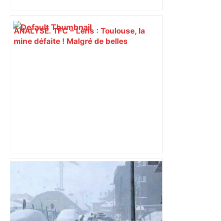
ANALYSE. TFC – Lens : Toulouse, la
mine défaite ! Malgré de belles
dispositions, les Toulousains vite
réduits à 10 ont subi la loi du leader…
On vous refait le match – ladepeche.fr
Les nouveautés du Salon du mariage
de Toulouse – ladepeche.fr