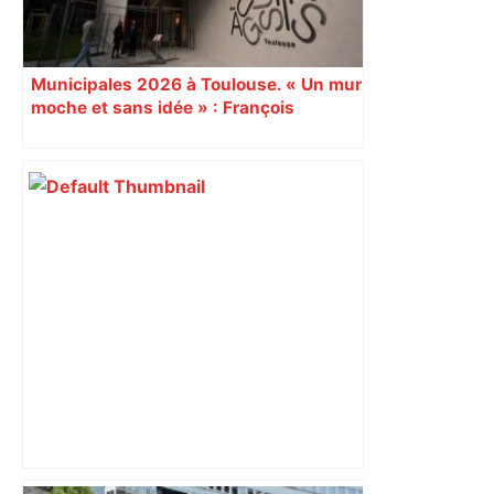
Municipales 2026 à Toulouse. « Un mur
moche et sans idée » : François
Piquemal (LFI), un détracteur de plus
du nouvel accueil du musée des
Augustins