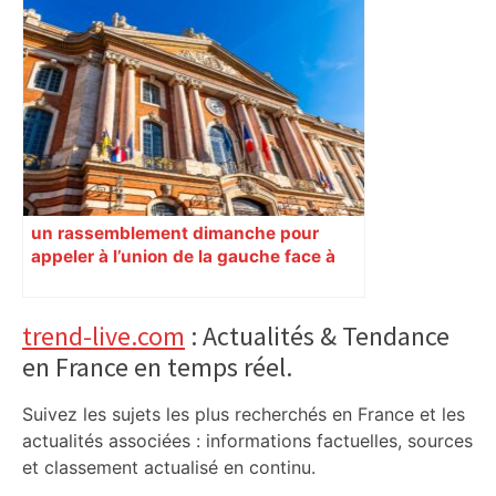
un rassemblement dimanche pour
appeler à l’union de la gauche face à
Jean-Luc Moudenc – Le Journal
Toulousain
Primary
trend-live.com
: Actualités & Tendance
en France en temps réel.
Sidebar
Suivez les sujets les plus recherchés en France et les
actualités associées : informations factuelles, sources
et classement actualisé en continu.