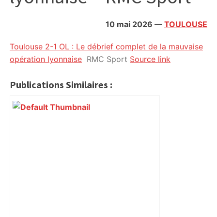
citoyennes
10 mai 2026
—
TOULOUSE
Toulouse 2-1 OL : Le débrief complet de la mauvaise
opération lyonnaise
RMC Sport
Source link
Publications Similaires :