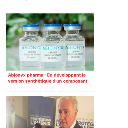
Narbonne après 48 heures de paralysie
Abionyx pharma : En développant la
version synthétique d’un composant
phare de son traitement contre le
sepsis, Abionyx fait un pas de géant et
flambe de 25%