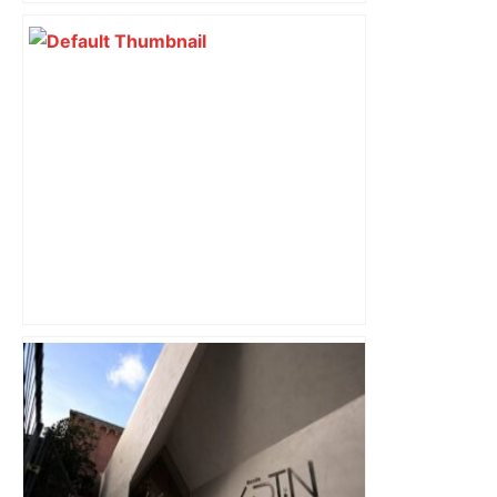
« Rien d'inquiétant » pour Guillaume
Restes, le gardien de Toulouse, après
sa sortie à Metz – L'Équipe