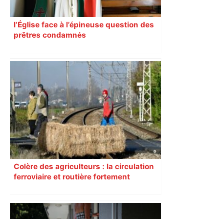
l’Église face à l’épineuse question des
prêtres condamnés
Colère des agriculteurs : la circulation
ferroviaire et routière fortement
perturbée en Haute-Garonne, l’A61
bloquée