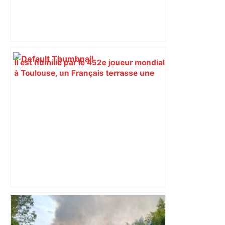
Il est humilié par le 452e joueur mondial
à Toulouse, un Français terrasse une
légende du tennis 4 jours plus tard –
ladepeche.fr
Toulouse 2-1 OL : Le débrief complet de
la mauvaise opération lyonnaise – RMC