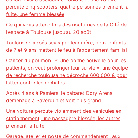
percute cinq scooters, quatre personnes prennent la
fuite, une femme blessée
Ce qui vous attend lors des nocturnes de la Cité de
l’espace à Toulouse jusqu’au 20 août
Toulouse : laissés seuls par leur mère, deux enfants
de 7 et 9 ans mettent le feu à l’appartement familial
Cancer du poumon : « Une bonne nouvelle pour les
patients, on veut prolonger leur survie », une équipe
de recherche toulousaine décroche 600 000 € pour
lutter contre les rechutes
Après 4 ans à Pamiers, le cabaret Døry Arena
déménage à Saverdun et voit plus grand
Une voiture percute violemment des véhicules en
stationnement, une passagère blessée, les autres
prennent la fuite
Garage, atelier et poste de commandement : aux