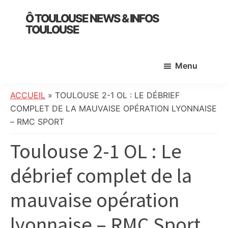
Skip
Skip
Skip
Ô TOULOUSE NEWS & INFOS
to
to
to
TOULOUSE
main
primary
footer
essentiel
content
sidebar
de
Menu
l’actualité
toulousaine
:
ACCUEIL
»
TOULOUSE 2-1 OL : LE DÉBRIEF
info
COMPLET DE LA MAUVAISE OPÉRATION LYONNAISE
locale,
– RMC SPORT
société,
Toulouse 2-1 OL : Le
culture,
politique,
débrief complet de la
météo,
faits
mauvaise opération
divers
et
lyonnaise – RMC Sport
initiatives