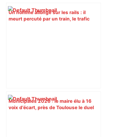
Un homme allongé sur les rails : il
meurt percuté par un train, le trafic
ferroviaire à l’arrêt dans le Lauragais,
au sud de Toulouse – ladepeche.fr
Municipales 2026 : le maire élu à 16
voix d’écart, près de Toulouse le duel
se rejoue devant le tribunal
administratif – ladepeche.fr