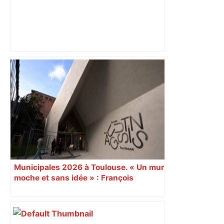
« Rien d'inquiétant » pour Guillaume
Restes, le gardien de Toulouse, après
sa sortie à Metz – L'Équipe
Municipales 2026 à Toulouse. « Un mur
moche et sans idée » : François
Piquemal (LFI), un détracteur de plus
du nouvel accueil du musée des
Augustins