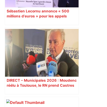
Sébastien Lecornu annonce « 500
millions d’euros » pour les appels
d’offres
DIRECT – Municipales 2026 : Moudenc
réélu à Toulouse, le RN prend Castres
et Carcassonne