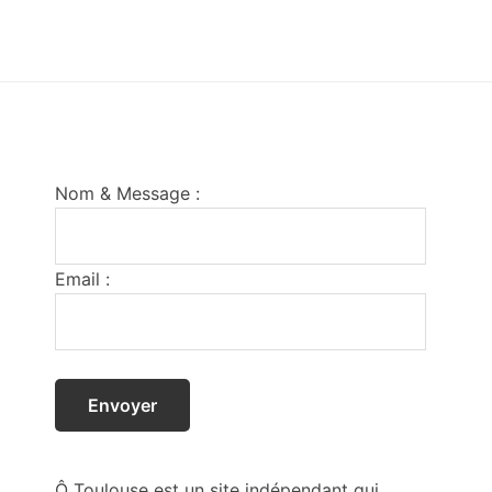
Footer
Nom & Message :
Email :
Ô Toulouse est un site indépendant qui