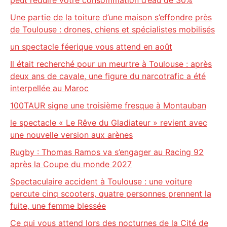
peut réduire votre consommation d’eau de 30%
Une partie de la toiture d’une maison s’effondre près
de Toulouse : drones, chiens et spécialistes mobilisés
un spectacle féerique vous attend en août
Il était recherché pour un meurtre à Toulouse : après
deux ans de cavale, une figure du narcotrafic a été
interpellée au Maroc
100TAUR signe une troisième fresque à Montauban
le spectacle « Le Rêve du Gladiateur » revient avec
une nouvelle version aux arènes
Rugby : Thomas Ramos va s’engager au Racing 92
après la Coupe du monde 2027
Spectaculaire accident à Toulouse : une voiture
percute cinq scooters, quatre personnes prennent la
fuite, une femme blessée
Ce qui vous attend lors des nocturnes de la Cité de