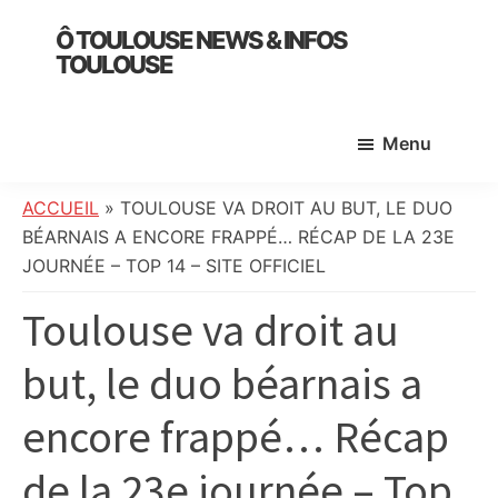
Skip
Skip
Skip
Ô TOULOUSE NEWS & INFOS
to
to
to
TOULOUSE
main
primary
footer
essentiel
content
sidebar
de
Menu
l’actualité
toulousaine
:
ACCUEIL
»
TOULOUSE VA DROIT AU BUT, LE DUO
info
BÉARNAIS A ENCORE FRAPPÉ… RÉCAP DE LA 23E
locale,
JOURNÉE – TOP 14 – SITE OFFICIEL
société,
Toulouse va droit au
culture,
politique,
but, le duo béarnais a
météo,
faits
encore frappé… Récap
divers
et
de la 23e journée – Top
initiatives