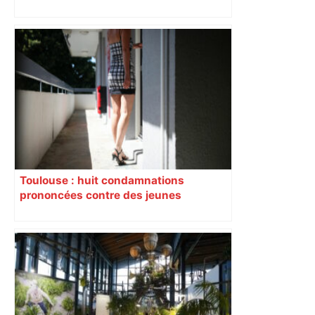
perturbée en Haute-Garonne, l’A61
bloquée
Toulouse : huit condamnations
prononcées contre des jeunes
impliqués dans la prostitution
d’adolescentes