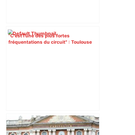
"C’est l’une des plus fortes
fréquentations du circuit" : Toulouse
est-elle la capitale du poker amateur –
ladepeche.fr
Après la fusion avec la liste PS
Toulouse, le candidat LFI salue "une