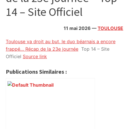
citoyennes
14 – Site Officiel
11 mai 2026
—
TOULOUSE
Toulouse va droit au but, le duo béarnais a encore
frappé… Récap de la 23e journée
Top 14 – Site
Officiel
Source link
Publications Similaires :