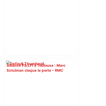
Alliance PS/LFI à Toulouse : Marc
Sztulman claque la porte – RMC