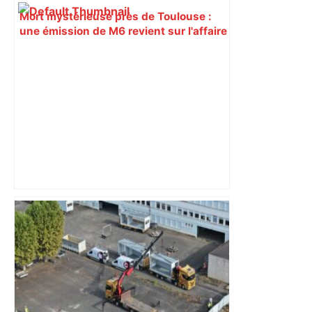
Mort mystérieuse près de Toulouse :
une émission de M6 revient sur l'affaire
Christian Abraham, retrouvé la gorge
tranchée et recouvert de feuilles il y a
deux ans – ladepeche.fr
Près de Toulouse : dans cette zone
économique, un axe majeur va être
fermé en fin de soirée, voici les
déviations – Actu.fr