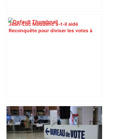
Jean-Luc Moudenc a-t-il aidé
Reconquête pour diviser les votes à
Toulouse ? – 20 Minutes
Après la fusion avec la liste PS
Toulouse, le candidat LFI salue "une
dynamique qui nous oblige à la
responsabilité" – Franceinfo