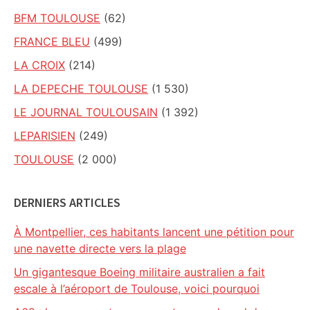
BFM TOULOUSE
(62)
FRANCE BLEU
(499)
LA CROIX
(214)
LA DEPECHE TOULOUSE
(1 530)
LE JOURNAL TOULOUSAIN
(1 392)
LEPARISIEN
(249)
TOULOUSE
(2 000)
DERNIERS ARTICLES
À Montpellier, ces habitants lancent une pétition pour
une navette directe vers la plage
Un gigantesque Boeing militaire australien a fait
escale à l’aéroport de Toulouse, voici pourquoi