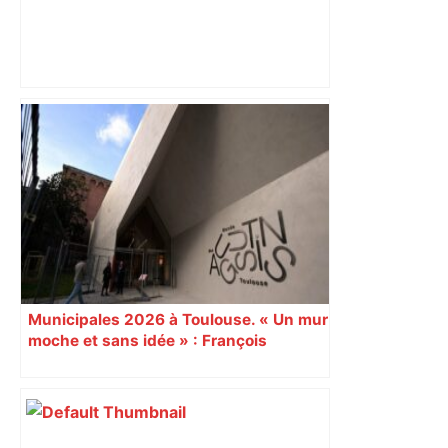
« Rien d'inquiétant » pour Guillaume
Restes, le gardien de Toulouse, après
sa sortie à Metz – L'Équipe
Municipales 2026 à Toulouse. « Un mur
moche et sans idée » : François
Piquemal (LFI), un détracteur de plus
du nouvel accueil du musée des
Augustins