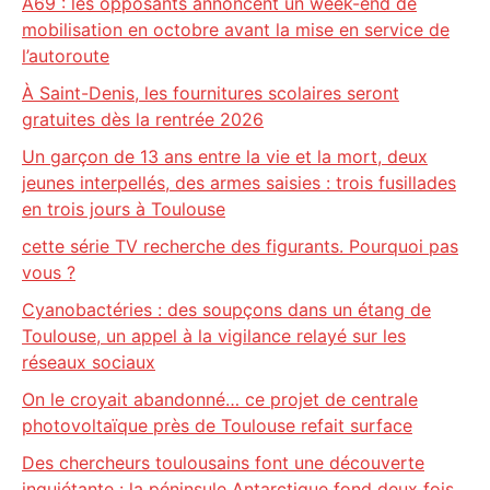
A69 : les opposants annoncent un week-end de
mobilisation en octobre avant la mise en service de
l’autoroute
À Saint-Denis, les fournitures scolaires seront
gratuites dès la rentrée 2026
Un garçon de 13 ans entre la vie et la mort, deux
jeunes interpellés, des armes saisies : trois fusillades
en trois jours à Toulouse
cette série TV recherche des figurants. Pourquoi pas
vous ?
Cyanobactéries : des soupçons dans un étang de
Toulouse, un appel à la vigilance relayé sur les
réseaux sociaux
On le croyait abandonné… ce projet de centrale
photovoltaïque près de Toulouse refait surface
Des chercheurs toulousains font une découverte
inquiétante : la péninsule Antarctique fond deux fois