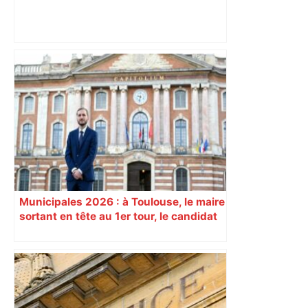
Alliance PS/LFI à Toulouse : Marc
Sztulman claque la porte – RMC
Municipales 2026 : à Toulouse, le maire
sortant en tête au 1er tour, le candidat
insoumis crée la surprise