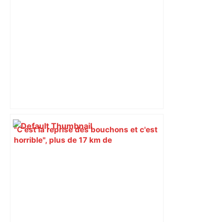
"C'est la reprise des bouchons et c'est
horrible", plus de 17 km de
ralentissements autour de Toulouse ce
jeudi matin, on vous donne les
secteurs à éviter – ladepeche.fr