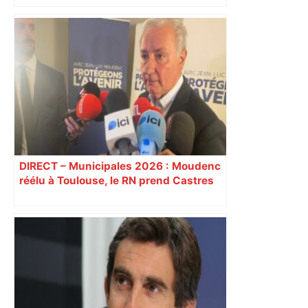
"C’est l’une des plus fortes
fréquentations du circuit" : Toulouse
est-elle la capitale du poker amateur –
ladepeche.fr
DIRECT – Municipales 2026 : Moudenc
réélu à Toulouse, le RN prend Castres
et Carcassonne