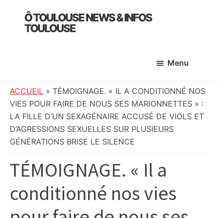
Skip
Skip
Skip
Ô TOULOUSE NEWS & INFOS
to
to
to
TOULOUSE
main
primary
footer
essentiel
content
sidebar
de
Menu
l’actualité
toulousaine
:
ACCUEIL
»
TÉMOIGNAGE. « IL A CONDITIONNÉ NOS
info
VIES POUR FAIRE DE NOUS SES MARIONNETTES » :
locale,
LA FILLE D’UN SEXAGÉNAIRE ACCUSÉ DE VIOLS ET
société,
D’AGRESSIONS SEXUELLES SUR PLUSIEURS
culture,
GÉNÉRATIONS BRISE LE SILENCE
politique,
TÉMOIGNAGE. « Il a
météo,
faits
conditionné nos vies
divers
et
pour faire de nous ses
initiatives