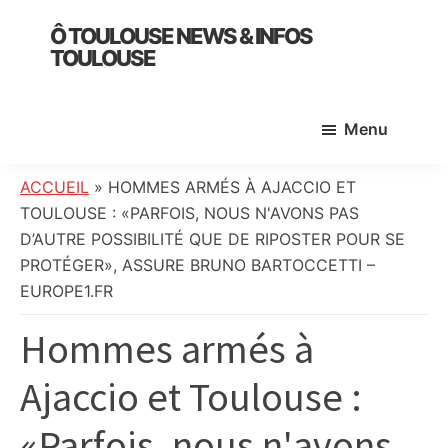
Skip
Skip
Skip
Ô TOULOUSE NEWS & INFOS
to
to
to
TOULOUSE
main
primary
footer
essentiel
content
sidebar
de
Menu
l’actualité
toulousaine
:
ACCUEIL
»
HOMMES ARMÉS À AJACCIO ET
info
TOULOUSE : «PARFOIS, NOUS N'AVONS PAS
locale,
D’AUTRE POSSIBILITÉ QUE DE RIPOSTER POUR SE
société,
PROTÉGER», ASSURE BRUNO BARTOCCETTI –
culture,
EUROPE1.FR
politique,
Hommes armés à
météo,
faits
Ajaccio et Toulouse :
divers
et
«Parfois, nous n'avons
initiatives