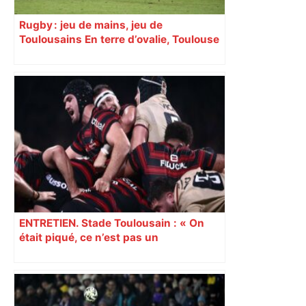
Rugby : jeu de mains, jeu de
Toulousains En terre d’ovalie, Toulouse
est capitale avec son club, le Stade
toulousain, accumulant les titres, mais
revendiquant surtout son art du jeu en
mouvement, vif et spectaculaire.
Décryptage. Série (4 / 10)
ENTRETIEN. Stade Toulousain : « On
était piqué, ce n’est pas un
mensonge » Clément Vergé revient sur
la semaine délicate de Toulouse