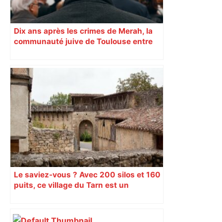
Dix ans après les crimes de Merah, la
communauté juive de Toulouse entre
inquiétude et besoin d’espoir
Le saviez-vous ? Avec 200 silos et 160
puits, ce village du Tarn est un
véritable gruyère…