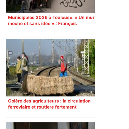
Municipales 2026 à Toulouse. « Un mur
moche et sans idée » : François
Piquemal (LFI), un détracteur de plus
du nouvel accueil du musée des
Augustins
Colère des agriculteurs : la circulation
ferroviaire et routière fortement
perturbée en Haute-Garonne, l’A61
bloquée