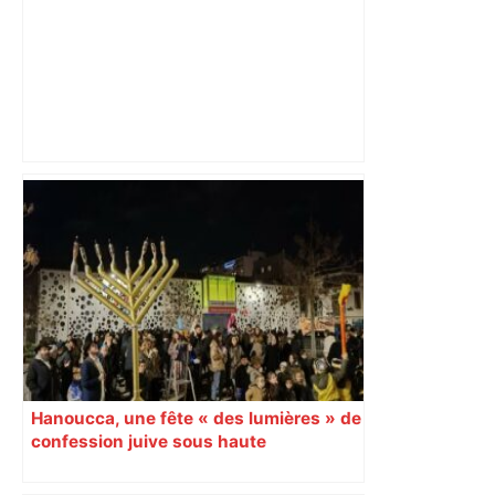
Lyon-Toulouse : le loup Graou, l’entrée
fracassante de Dupont, le craquage
lyonnais… Les tops et les flops – Le
Figaro
Hanoucca, une fête « des lumières » de
confession juive sous haute
surveillance policière qui a rassemblé
les fidèles au cinéma Pathé Gaumont à