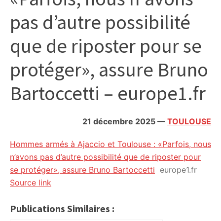
citoyennes
pas d’autre possibilité
que de riposter pour se
protéger», assure Bruno
Bartoccetti – europe1.fr
21 décembre 2025
—
TOULOUSE
Hommes armés à Ajaccio et Toulouse : «Parfois, nous
n’avons pas d’autre possibilité que de riposter pour
se protéger», assure Bruno Bartoccetti
europe1.fr
Source link
Publications Similaires :