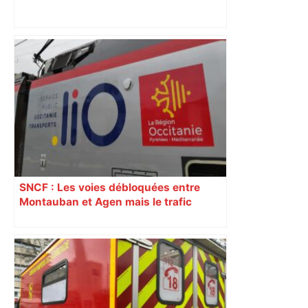
Top 14: comment Perpignan a une
nouvelle fois fait tomber Toulouse? –
RMC Sport
SNCF : Les voies débloquées entre
Montauban et Agen mais le trafic
toujours perturbé entre Toulouse, Agen
et Auch