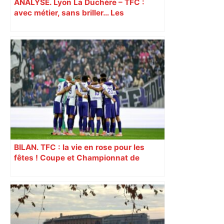
ANALYSE. Lyon La Duchère – TFC :
avec métier, sans briller… Les
Toulousains ont composté leur billet
pour les 16es, on vous explique
comment
BILAN. TFC : la vie en rose pour les
fêtes ! Coupe et Championnat de
France sourient à Toulouse alors que
sonne l’heure de la trêve