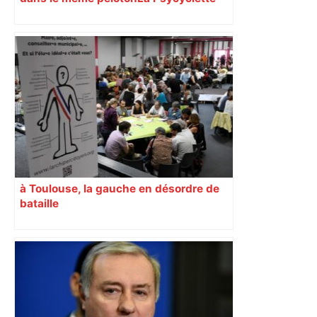
est une randonnée à vélo de plus de
1000 kilomètres mêlant des personnes
vivant avec des troubles psychiques,
des soignants et des cyclotouristes.
« La Croix » a participé en septembre à
sa septième édition, du Mont-Saint-
Michel à Toulouse.
à Toulouse, la gauche en désordre de
bataille