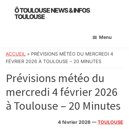
Skip
Skip
Skip
Ô TOULOUSE NEWS & INFOS
to
to
to
TOULOUSE
main
primary
footer
essentiel
content
sidebar
de
Menu
l’actualité
toulousaine
:
ACCUEIL
»
PRÉVISIONS MÉTÉO DU MERCREDI 4
info
FÉVRIER 2026 À TOULOUSE – 20 MINUTES
locale,
Prévisions météo du
société,
culture,
mercredi 4 février 2026
politique,
météo,
à Toulouse – 20 Minutes
faits
divers
et
4 février 2026
—
TOULOUSE
initiatives