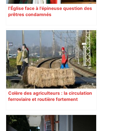
l’Église face à l’épineuse question des
prêtres condamnés
Colère des agriculteurs : la circulation
ferroviaire et routière fortement
perturbée en Haute-Garonne, l’A61
bloquée