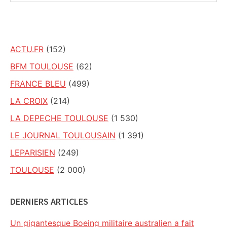
ce
site
ACTU.FR
(152)
BFM TOULOUSE
(62)
FRANCE BLEU
(499)
LA CROIX
(214)
LA DEPECHE TOULOUSE
(1 530)
LE JOURNAL TOULOUSAIN
(1 391)
LEPARISIEN
(249)
TOULOUSE
(2 000)
DERNIERS ARTICLES
Un gigantesque Boeing militaire australien a fait