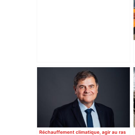
Top 14: comment Perpignan a une
nouvelle fois fait tomber Toulouse? –
RMC Sport
Réchauffement climatique, agir au ras