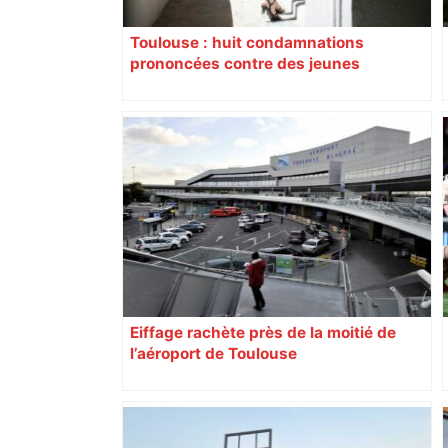
Toulouse : huit condamnations
prononcées contre des jeunes
impliqués dans la prostitution
d’adolescentes
Eiffage rachète près de la moitié de
l’aéroport de Toulouse