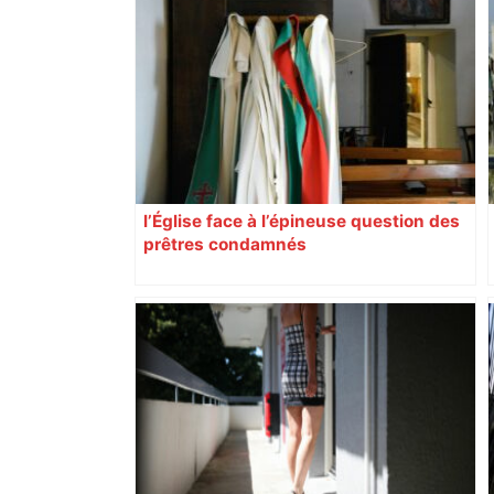
l’Église face à l’épineuse question des
prêtres condamnés