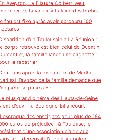
En Aveyron, La Filature Colbert veut
redonner de la valeur à la laine des brebis
le feu est fixé après avoir parcouru 100
hectares
Disparition d’un Toulousain à La Réunion :
le corps retrouvé est bien celui de Quentin
Dumontier, la famille lance une cagnotte
pour le rapatrier
Deux ans après la disparition de Medhi
Narjissi, l’avocat de la famille demande que
l’enquête se poursuive
Le plus grand cinéma des Hauts-de-Seine
vient d’ouvrir à Boulogne-Billancourt
Il escroque des enseignes pour plus de 184
000 euros de préjudice : à Toulouse, le
président d’une association d’aide aux
sans-abri dépensait l’argent au poker