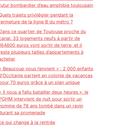
futur bombardier d’eau amphibie toulousain
Quels trajets privilégier pendant la
fermeture de la ligne B du métro ?
Dans ce quartier de Toulouse proche du
canal, 33 logements neufs à partir de
164800 euros vont sortir de terre, et il
reste plusieurs tailles d’appartements à
acheter
« Beaucoup nous l’envient » : 2 000 enfants
d’Occitanie partent en colonie de vacances
pour 70 euros grâce à un plan unique
« Il nous a fallu batailler deux heures »: le
PGHM intervient de nuit pour sortir un
homme de 78 ans tombé dans un ravin
durant sa promenade
ce qui change à la rentrée