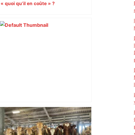
« quoi qu’il en coûte » ?
Top 14 : Perpignan mate le leader
Toulouse et quitte la dernière place –
lanouvellerepublique.fr