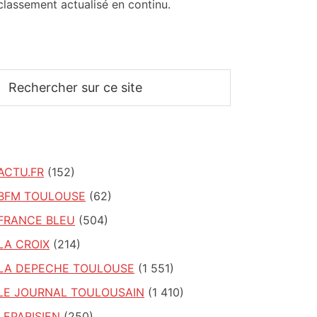
classement actualisé en continu.
Rechercher
sur
ce
site
ACTU.FR
(152)
BFM TOULOUSE
(62)
FRANCE BLEU
(504)
LA CROIX
(214)
LA DEPECHE TOULOUSE
(1 551)
LE JOURNAL TOULOUSAIN
(1 410)
LEPARISIEN
(250)