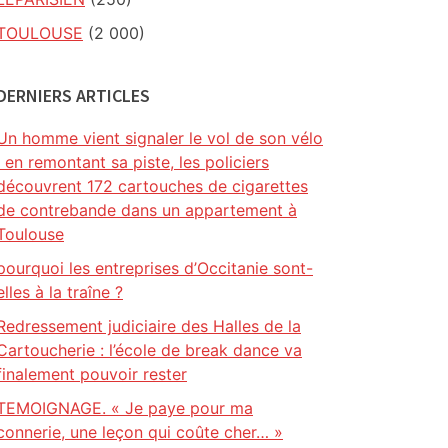
TOULOUSE
(2 000)
DERNIERS ARTICLES
Un homme vient signaler le vol de son vélo
: en remontant sa piste, les policiers
découvrent 172 cartouches de cigarettes
de contrebande dans un appartement à
Toulouse
pourquoi les entreprises d’Occitanie sont-
elles à la traîne ?
Redressement judiciaire des Halles de la
Cartoucherie : l’école de break dance va
finalement pouvoir rester
TEMOIGNAGE. « Je paye pour ma
connerie, une leçon qui coûte cher… »