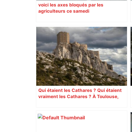
voici les axes bloqués par les
agriculteurs ce samedi
Qui étaient les Cathares ? Qui étaient
vraiment les Cathares ? À Toulouse,
une exposition fait une large place au
débat scientifique actuel concernant
l’hérésie cathare dans le Midi des XIIe
et XIIIe siècles. Une question qui
déchaîne les passions. Explication