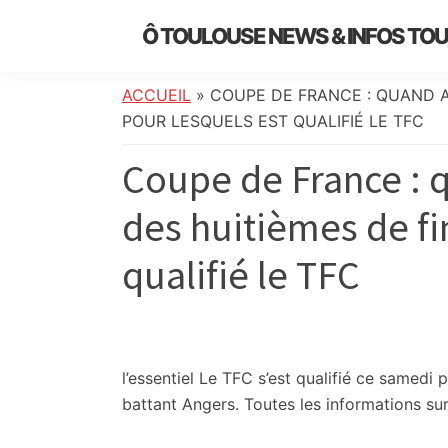
Skip
Skip
Skip
Skip
Ô TOULOUSE NEWS & INFOS TO
to
to
to
to
essentiel
primary
main
primary
footer
de
navigation
content
sidebar
ACCUEIL
»
COUPE DE FRANCE : QUAND AU
l’actualité
POUR LESQUELS EST QUALIFIÉ LE TFC
toulousaine
Coupe de France : q
:
info
des huitièmes de fi
locale,
société,
qualifié le TFC
culture,
politique,
météo,
faits
divers
l’essentiel
Le TFC s’est qualifié ce samedi p
et
battant Angers. Toutes les informations sur
initiatives