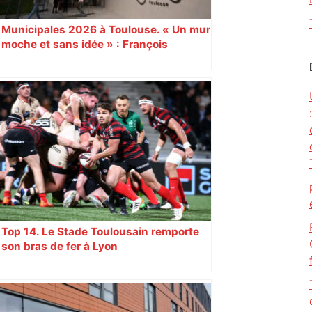
Municipales 2026 à Toulouse. « Un mur
moche et sans idée » : François
Piquemal (LFI), un détracteur de plus
du nouvel accueil du musée des
Augustins
Top 14. Le Stade Toulousain remporte
son bras de fer à Lyon