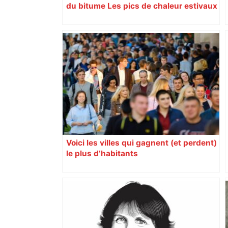
du bitume Les pics de chaleur estivaux
sont particulièrement sensibles dans
les villes. Pour en réduire les effets, la
métropole de Toulouse a lancé un
programme de rafraîchissement urbain.
L’action locale se révèle ainsi décisive
pour améliorer le quotidien des
citoyens mais elle doit s’articuler avec
des stratégies nationales et
internationales. Par Jean-Christophe
Ploquin Éditorial
Voici les villes qui gagnent (et perdent)
le plus d’habitants