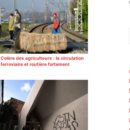
Colère des agriculteurs : la circulation
ferroviaire et routière fortement
perturbée en Haute-Garonne, l’A61
bloquée