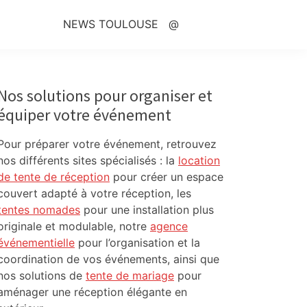
NEWS TOULOUSE
@
Primary
Sidebar
Nos solutions pour organiser et
équiper votre événement
Pour préparer votre événement, retrouvez
nos différents sites spécialisés : la
location
de tente de réception
pour créer un espace
couvert adapté à votre réception, les
tentes nomades
pour une installation plus
originale et modulable, notre
agence
événementielle
pour l’organisation et la
coordination de vos événements, ainsi que
nos solutions de
tente de mariage
pour
aménager une réception élégante en