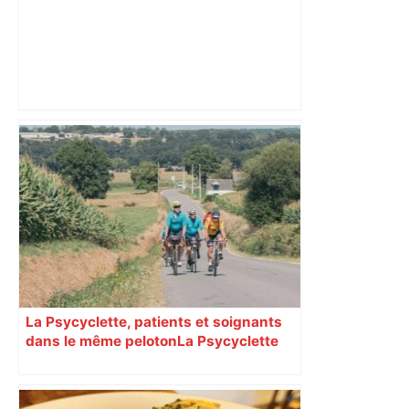
Top 14 : Perpignan mate le leader
Toulouse et quitte la dernière place –
lanouvellerepublique.fr
La Psycyclette, patients et soignants
dans le même peloton​​​​​​ La Psycyclette
est une randonnée à vélo de plus de
1000 kilomètres mêlant des personnes
vivant avec des troubles psychiques,