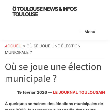
Skip
Skip
Skip
Ô TOULOUSE NEWS & INFOS
to
to
to
TOULOUSE
main
primary
footer
essentiel
content
sidebar
de
Menu
l’actualité
toulousaine
:
ACCUEIL
»
OÙ SE JOUE UNE ÉLECTION
info
MUNICIPALE ?
locale,
Où se joue une élection
société,
culture,
municipale ?
politique,
météo,
faits
19 février 2026
—
LE JOURNAL TOULOUSAIN
divers
et
À quelques semaines des élections municipales de
initiatives