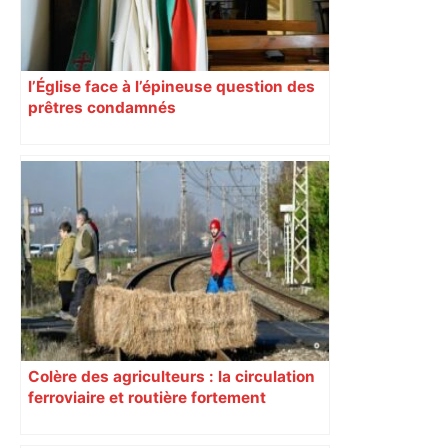
l’Église face à l’épineuse question des
prêtres condamnés
Colère des agriculteurs : la circulation
ferroviaire et routière fortement
perturbée en Haute-Garonne, l’A61
bloquée