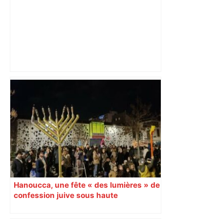
DIRECT. Colère des agriculteurs :
mobilisation agricole à Toulouse ce
samedi, 113 vaches abattues en Ariège
– ladepeche.fr
Hanoucca, une fête « des lumières » de
confession juive sous haute
surveillance policière qui a rassemblé
les fidèles au cinéma Pathé Gaumont à