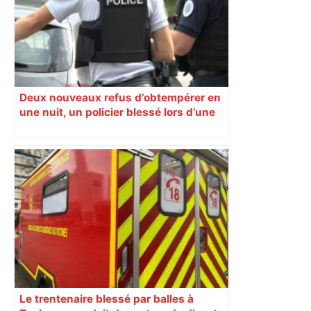
Deux nouveaux refus d’obtempérer en
une nuit, un policier blessé lors d’une
course poursuite dénonce « un
phénomène récurrent »
Le trentenaire blessé par balles à