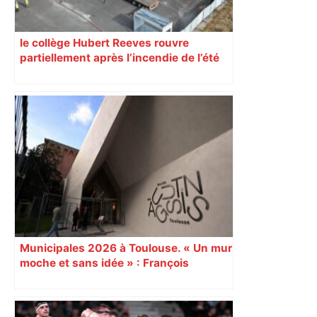
le collège Hubert Reeves rouvre
partiellement après l’incendie de l’été
Municipales 2026 à Toulouse. « Un mur
moche et sans idée » : François
Piquemal (LFI), un détracteur de plus
du nouvel accueil du musée des
Augustins