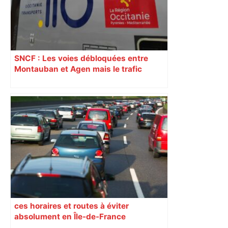
SNCF : Les voies débloquées entre
Montauban et Agen mais le trafic
toujours perturbé entre Toulouse, Agen
et Auch
ces horaires et routes à éviter
absolument en Île-de-France