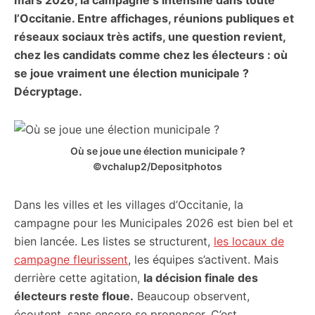
mars 2026, la campagne s’intensifie dans toute
citoyennes
l’Occitanie. Entre affichages, réunions publiques et
réseaux sociaux très actifs, une question revient,
chez les candidats comme chez les électeurs : où
se joue vraiment une élection municipale ?
Décryptage.
Où se joue une élection municipale ?
©vchalup2/Depositphotos
Dans les villes et les villages d’Occitanie, la
campagne pour les Municipales 2026 est bien bel et
bien lancée. Les listes se structurent,
les locaux de
campagne fleurissent
, les équipes s’activent. Mais
derrière cette agitation,
la décision finale des
électeurs reste floue.
Beaucoup observent,
écoutent, sans encore se prononcer. C’est