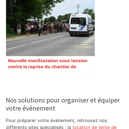
Nouvelle manifestation sous tension
contre la reprise du chantier de
l’autoroute A69
Primary
Sidebar
Nos solutions pour organiser et équiper
votre événement
Pour préparer votre événement, retrouvez nos
différents sites spécialisés : la
location de tente de