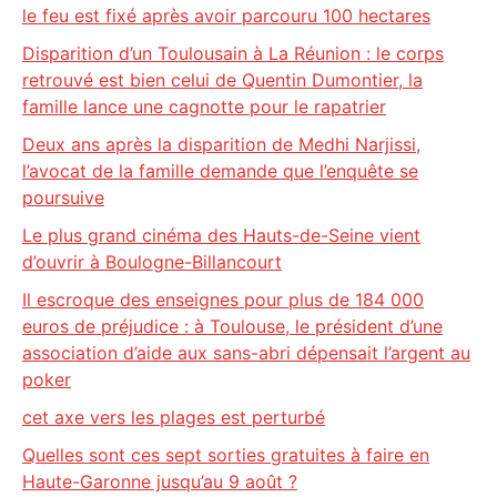
le feu est fixé après avoir parcouru 100 hectares
Disparition d’un Toulousain à La Réunion : le corps
retrouvé est bien celui de Quentin Dumontier, la
famille lance une cagnotte pour le rapatrier
Deux ans après la disparition de Medhi Narjissi,
l’avocat de la famille demande que l’enquête se
poursuive
Le plus grand cinéma des Hauts-de-Seine vient
d’ouvrir à Boulogne-Billancourt
Il escroque des enseignes pour plus de 184 000
euros de préjudice : à Toulouse, le président d’une
association d’aide aux sans-abri dépensait l’argent au
poker
cet axe vers les plages est perturbé
Quelles sont ces sept sorties gratuites à faire en
Haute-Garonne jusqu’au 9 août ?