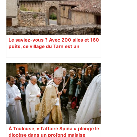
Le saviez-vous ? Avec 200 silos et 160
puits, ce village du Tarn est un
véritable gruyère…
À Toulouse, « l’affaire Spina » plonge le
diocèse dans un profond malaise