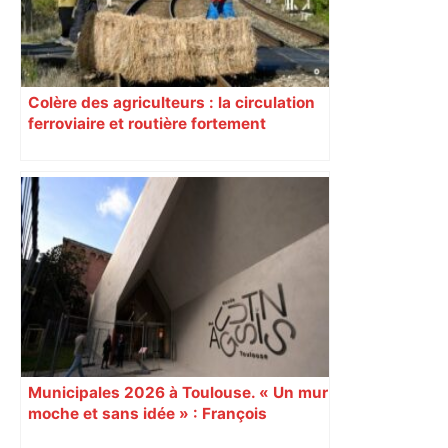
Colère des agriculteurs : la circulation
ferroviaire et routière fortement
perturbée en Haute-Garonne, l’A61
bloquée
Municipales 2026 à Toulouse. « Un mur
moche et sans idée » : François
Piquemal (LFI), un détracteur de plus