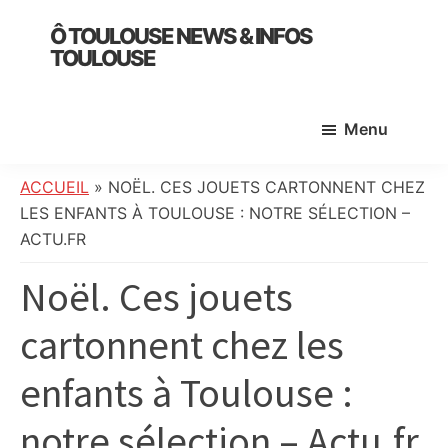
Skip
Skip
Skip
Ô TOULOUSE NEWS & INFOS
to
to
to
TOULOUSE
main
primary
footer
essentiel
content
sidebar
de
Menu
l’actualité
toulousaine
:
ACCUEIL
»
NOËL. CES JOUETS CARTONNENT CHEZ
info
LES ENFANTS À TOULOUSE : NOTRE SÉLECTION –
locale,
ACTU.FR
société,
Noël. Ces jouets
culture,
politique,
cartonnent chez les
météo,
faits
enfants à Toulouse :
divers
et
notre sélection – Actu.fr
initiatives