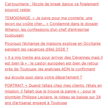
Cartoucherie : l’école de break dance va finalement
pouvoir rester
TEMOIGNAGE. « Je paye pour ma connerie, une
leçon qui coûte cher… » Condamné dans le dossier
Athanor, les confessions d’un chef d’entreprise
toulousain
Pourquoi l’échange de maisons explose en Occitanie
pendant les vacances d’été 2026 ?
« Il a mis trente ans pour arriver des Cévennes mais il
est bien là » : le castor européen est bien de retour
près de Toulouse, les analyses ADN le confirment
qui écoute quoi dans votre département ?
PORTRAIT. « Quand j’allais chez mes clients, j’étais en
mission, il fallait que je trouve la panne » : pour le
plombier Philippe Leclaire, le rideau se baisse sur 34
ans d’artisanat engagé à Toulouse