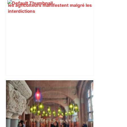
les agriculteurs manifestent malgré les
interdictions
Direct. Top 14 – Perpignan – Toulouse :
l’Usap peut-elle faire chuter le
champion toulousain ? – Rugbyrama