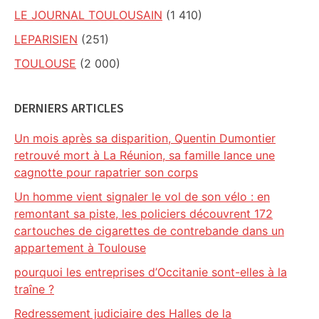
LE JOURNAL TOULOUSAIN
(1 410)
LEPARISIEN
(251)
TOULOUSE
(2 000)
DERNIERS ARTICLES
Un mois après sa disparition, Quentin Dumontier
retrouvé mort à La Réunion, sa famille lance une
cagnotte pour rapatrier son corps
Un homme vient signaler le vol de son vélo : en
remontant sa piste, les policiers découvrent 172
cartouches de cigarettes de contrebande dans un
appartement à Toulouse
pourquoi les entreprises d’Occitanie sont-elles à la
traîne ?
Redressement judiciaire des Halles de la