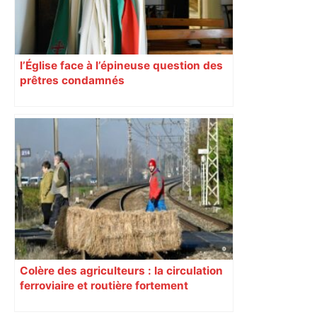
l’Église face à l’épineuse question des
prêtres condamnés
Colère des agriculteurs : la circulation
ferroviaire et routière fortement
perturbée en Haute-Garonne, l’A61
bloquée