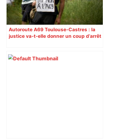
Autoroute A69 Toulouse-Castres : la
justice va-t-elle donner un coup d’arrêt
au chantier ? Alors qu’aucun recours
contre la construction de l’A69
Toulouse-Castres n’a jusqu’ici abouti,
le rapporteur public a émis mercredi
20 novembre un avis consultatif qui
redonne espoir aux opposants. Il
conclut à l’absence de raison
impérative d’intérêt public majeur.
L’hypothèse d’un arrêt du projet n’est
pas exclue. Analyse