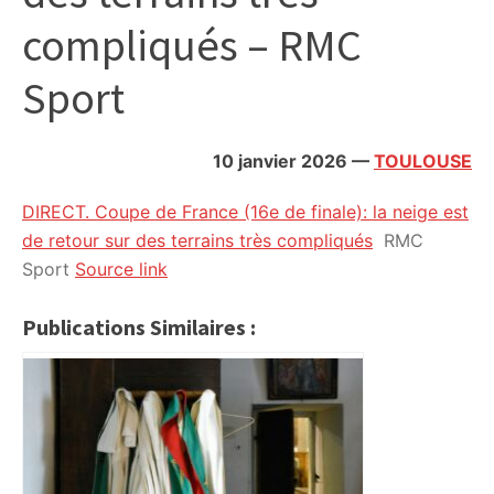
citoyennes
compliqués – RMC
Sport
10 janvier 2026
—
TOULOUSE
DIRECT. Coupe de France (16e de finale): la neige est
de retour sur des terrains très compliqués
RMC
Sport
Source link
Publications Similaires :