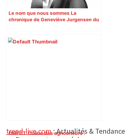
Le nom que nous sommes La
chronique de Geneviève Jurgensen du
22 janvier 2024. Par Geneviève
Jurgensen Chronique
Primary
trend-live.com
: Actualités & Tendance
DIRECT. Colère des agriculteurs :