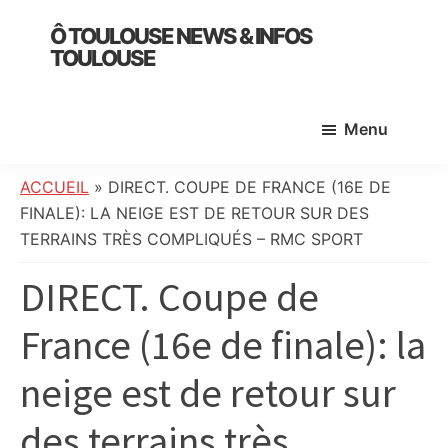
Skip
Skip
Skip
Ô TOULOUSE NEWS & INFOS
to
to
to
TOULOUSE
main
primary
footer
essentiel
content
sidebar
de
Menu
l’actualité
toulousaine
:
ACCUEIL
»
DIRECT. COUPE DE FRANCE (16E DE
info
FINALE): LA NEIGE EST DE RETOUR SUR DES
locale,
TERRAINS TRÈS COMPLIQUÉS – RMC SPORT
société,
DIRECT. Coupe de
culture,
politique,
France (16e de finale): la
météo,
faits
neige est de retour sur
divers
et
des terrains très
initiatives