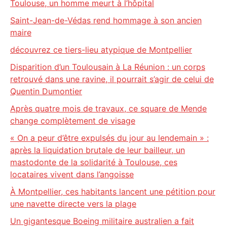
Toulouse, un homme meurt à l’hôpital
Saint-Jean-de-Védas rend hommage à son ancien
maire
découvrez ce tiers-lieu atypique de Montpellier
Disparition d’un Toulousain à La Réunion : un corps
retrouvé dans une ravine, il pourrait s’agir de celui de
Quentin Dumontier
Après quatre mois de travaux, ce square de Mende
change complètement de visage
« On a peur d’être expulsés du jour au lendemain » :
après la liquidation brutale de leur bailleur, un
mastodonte de la solidarité à Toulouse, ces
locataires vivent dans l’angoisse
À Montpellier, ces habitants lancent une pétition pour
une navette directe vers la plage
Un gigantesque Boeing militaire australien a fait