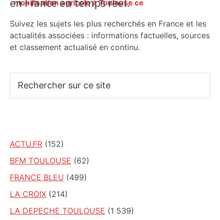
en France en temps réel.
Sidebar
mobilisation agricole à Toulouse ce
samedi, 113 vaches abattues en Ariège
Suivez les sujets les plus recherchés en France et les
– ladepeche.fr
actualités associées : informations factuelles, sources
et classement actualisé en continu.
Rechercher
sur
ce
site
ACTU.FR
(152)
BFM TOULOUSE
(62)
FRANCE BLEU
(499)
LA CROIX
(214)
LA DEPECHE TOULOUSE
(1 539)