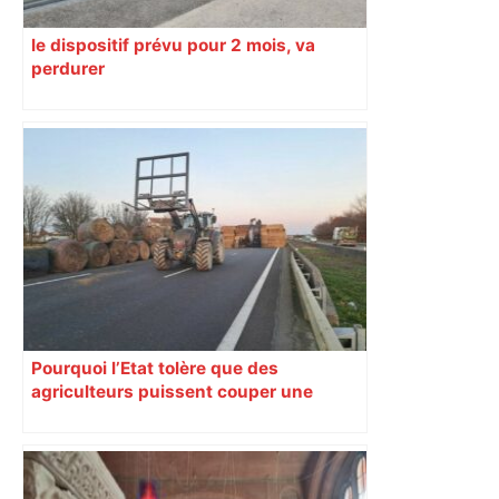
le dispositif prévu pour 2 mois, va
perdurer
Pourquoi l’Etat tolère que des
agriculteurs puissent couper une
autoroute depuis un mois près de
Toulouse