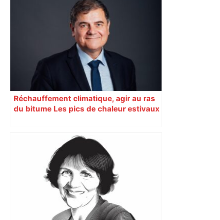
des soignants et des cyclotouristes.
« La Croix » a participé en septembre à
sa septième édition, du Mont-Saint-
Michel à Toulouse.
Réchauffement climatique, agir au ras
du bitume Les pics de chaleur estivaux
sont particulièrement sensibles dans
les villes. Pour en réduire les effets, la
métropole de Toulouse a lancé un
programme de rafraîchissement urbain.
L’action locale se révèle ainsi décisive
pour améliorer le quotidien des
citoyens mais elle doit s’articuler avec
des stratégies nationales et
internationales. Par Jean-Christophe
Ploquin Éditorial