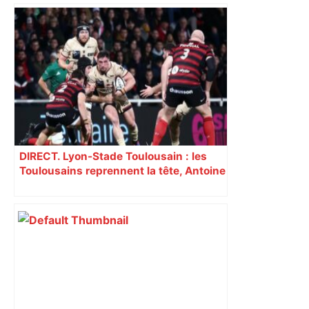
Direct. Top 14 – Perpignan – Toulouse :
l’Usap peut-elle faire chuter le
champion toulousain ? – Rugbyrama
DIRECT. Lyon-Stade Toulousain : les
Toulousains reprennent la tête, Antoine
Dupont fait son entrée ! Suivez le
match de Top 14 en direct