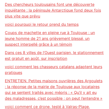
Des chercheurs toulousains font une découverte
inquiétante : la péninsule Antarctique fond deux fois
plus vite que prévu
voici pourquoi le retour prend du temps
Coups de machette en pleine rue à Toulouse : un
jeune homme de 21 ans grièvement blessé, un
suspect interpellé grâce à un témoin
Dans ces 8 villes de l’Ouest parisien, le stationnement
est gratuit en août, sur inscription
voici comment les chasseurs catalans adaptent leurs
pratiques
ENTRETIEN. Petites maisons ouvrières des Argoulets
: la réponse de la mairie de Toulouse aux locataires
qui se sentent traités avec mépris : « Qu’il y ait eu
des maladresses, c’est possible ; on peut l’entendre »
voici comment ce drone, testé à Valras-Plage,