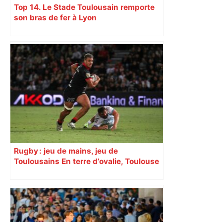
Top 14. Le Stade Toulousain remporte
son bras de fer à Lyon
Rugby : jeu de mains, jeu de
Toulousains En terre d’ovalie, Toulouse
est capitale avec son club, le Stade
toulousain, accumulant les titres, mais
revendiquant surtout son art du jeu en
mouvement, vif et spectaculaire.
Décryptage. Série (4 / 10)