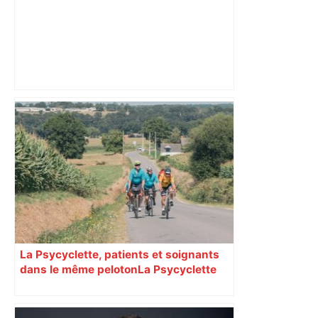
Bientôt dépassée par la population de
Toulouse, Lyon va céder sa place de 3e
ville de France – Le Figaro
La Psycyclette, patients et soignants
dans le même peloton​​​​​​ La Psycyclette
est une randonnée à vélo de plus de
1000 kilomètres mêlant des personnes
vivant avec des troubles psychiques,