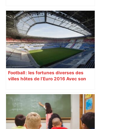
l’objectif d’« attirer les passants »
Football : les fortunes diverses des
villes hôtes de l’Euro 2016 Avec son
nouveau « Grand Stade » inauguré
samedi 9 janvier, Lyon se prépare à
vivre un Euro exaltant grâce à un tirage
au sort favorable. Toutes les cités n’ont
pas été aussi gâtées.