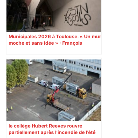
Municipales 2026 à Toulouse. « Un mur
moche et sans idée » : François
Piquemal (LFI), un détracteur de plus
du nouvel accueil du musée des
Augustins
le collège Hubert Reeves rouvre
partiellement après l’incendie de l’été