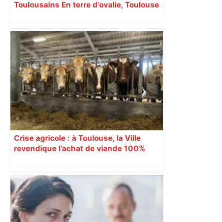
Toulousains En terre d’ovalie, Toulouse
est capitale avec son club, le Stade
toulousain, accumulant les titres, mais
revendiquant surtout son art du jeu en
mouvement, vif et spectaculaire.
Décryptage. Série (4 / 10)
Crise agricole : à Toulouse, la Ville
revendique l’achat de viande 100%
Sud-Ouest pour les cantines