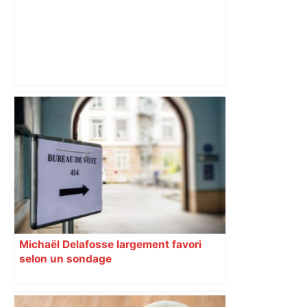
ANALYSE. Lyon La Duchère – TFC :
avec métier, sans briller… Les
Toulousains ont composté leur billet
pour les 16es, on vous explique
comment – ladepeche.fr
Michaël Delafosse largement favori
selon un sondage