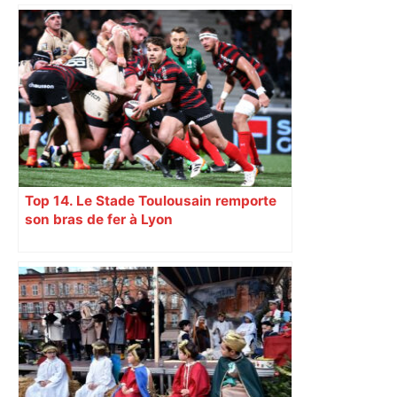
Direct. Top 14 – Perpignan – Toulouse :
l’Usap peut-elle faire chuter le
champion toulousain ? – Rugbyrama
Top 14. Le Stade Toulousain remporte
son bras de fer à Lyon