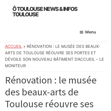
Skip
Skip
Skip
Ô TOULOUSE NEWS & INFOS
to
to
to
TOULOUSE
main
primary
footer
essentiel
content
sidebar
de
Menu
l’actualité
toulousaine
:
ACCUEIL
»
RÉNOVATION : LE MUSÉE DES BEAUX-
info
ARTS DE TOULOUSE RÉOUVRE SES PORTES ET
locale,
DÉVOILE SON NOUVEAU BÂTIMENT D’ACCUEIL – LE
société,
MONITEUR
culture,
Rénovation : le musée
politique,
météo,
des beaux-arts de
faits
divers
Toulouse réouvre ses
et
initiatives