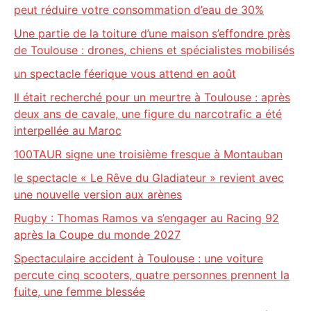
peut réduire votre consommation d’eau de 30%
Une partie de la toiture d’une maison s’effondre près
de Toulouse : drones, chiens et spécialistes mobilisés
un spectacle féerique vous attend en août
Il était recherché pour un meurtre à Toulouse : après
deux ans de cavale, une figure du narcotrafic a été
interpellée au Maroc
100TAUR signe une troisième fresque à Montauban
le spectacle « Le Rêve du Gladiateur » revient avec
une nouvelle version aux arènes
Rugby : Thomas Ramos va s’engager au Racing 92
après la Coupe du monde 2027
Spectaculaire accident à Toulouse : une voiture
percute cinq scooters, quatre personnes prennent la
fuite, une femme blessée