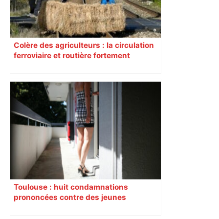
Colère des agriculteurs : la circulation
ferroviaire et routière fortement
perturbée en Haute-Garonne, l’A61
bloquée
Toulouse : huit condamnations
prononcées contre des jeunes
impliqués dans la prostitution
d’adolescentes