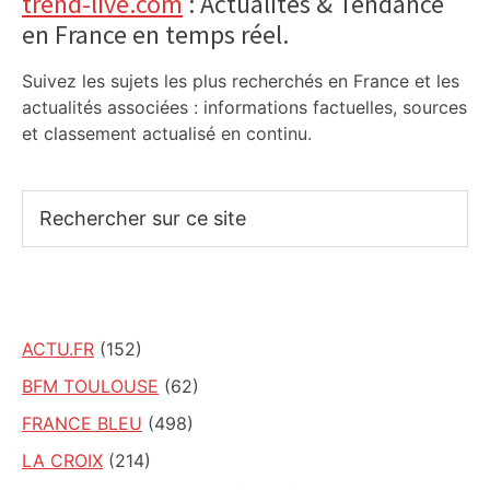
Primary
trend-live.com
: Actualités & Tendance
en France en temps réel.
Sidebar
Suivez les sujets les plus recherchés en France et les
actualités associées : informations factuelles, sources
et classement actualisé en continu.
Rechercher
sur
ce
site
ACTU.FR
(152)
BFM TOULOUSE
(62)
FRANCE BLEU
(498)
LA CROIX
(214)