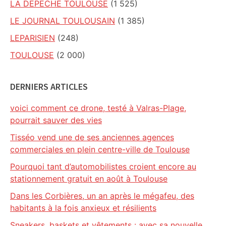
LA DEPECHE TOULOUSE
(1 525)
LE JOURNAL TOULOUSAIN
(1 385)
LEPARISIEN
(248)
TOULOUSE
(2 000)
DERNIERS ARTICLES
voici comment ce drone, testé à Valras-Plage,
pourrait sauver des vies
Tisséo vend une de ses anciennes agences
commerciales en plein centre-ville de Toulouse
Pourquoi tant d’automobilistes croient encore au
stationnement gratuit en août à Toulouse
Dans les Corbières, un an après le mégafeu, des
habitants à la fois anxieux et résilients
Sneakers, baskets et vêtements : avec sa nouvelle