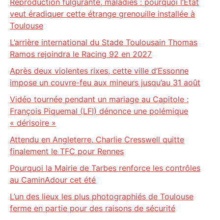
Reproduction fulgurante, maladies : pourquoi l’État
veut éradiquer cette étrange grenouille installée à
Toulouse
L’arrière international du Stade Toulousain Thomas
Ramos rejoindra le Racing 92 en 2027
Après deux violentes rixes, cette ville d’Essonne
impose un couvre-feu aux mineurs jusqu’au 31 août
Vidéo tournée pendant un mariage au Capitole :
François Piquemal (LFI) dénonce une polémique
« dérisoire »
Attendu en Angleterre, Charlie Cresswell quitte
finalement le TFC pour Rennes
Pourquoi la Mairie de Tarbes renforce les contrôles
au CaminAdour cet été
L’un des lieux les plus photographiés de Toulouse
ferme en partie pour des raisons de sécurité