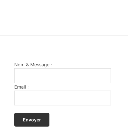
Footer
Nom & Message :
Email :