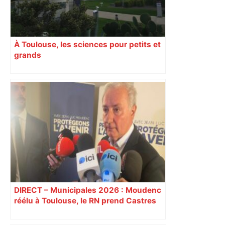
À Toulouse, les sciences pour petits et
grands
DIRECT – Municipales 2026 : Moudenc
réélu à Toulouse, le RN prend Castres
et Carcassonne