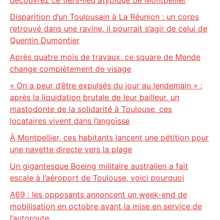
découvrez ce tiers-lieu atypique de Montpellier
Disparition d’un Toulousain à La Réunion : un corps
retrouvé dans une ravine, il pourrait s’agir de celui de
Quentin Dumontier
Après quatre mois de travaux, ce square de Mende
change complètement de visage
« On a peur d’être expulsés du jour au lendemain » :
après la liquidation brutale de leur bailleur, un
mastodonte de la solidarité à Toulouse, ces
locataires vivent dans l’angoisse
À Montpellier, ces habitants lancent une pétition pour
une navette directe vers la plage
Un gigantesque Boeing militaire australien a fait
escale à l’aéroport de Toulouse, voici pourquoi
A69 : les opposants annoncent un week-end de
mobilisation en octobre avant la mise en service de
l’autoroute