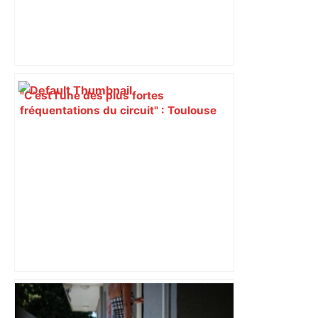
"C’est l’une des plus fortes
fréquentations du circuit" : Toulouse
est-elle la capitale du poker amateur –
ladepeche.fr
« Rien d'inquiétant » pour Guillaume
Restes, le gardien de Toulouse, après