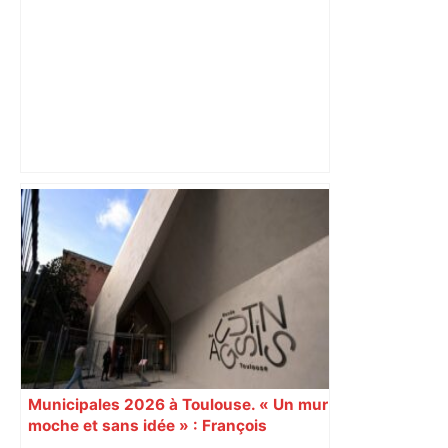
Un homme allongé sur les rails : il
meurt percuté par un train, le trafic
ferroviaire à l’arrêt dans le Lauragais,
au sud de Toulouse – ladepeche.fr
Municipales 2026 à Toulouse. « Un mur
moche et sans idée » : François
Piquemal (LFI), un détracteur de plus