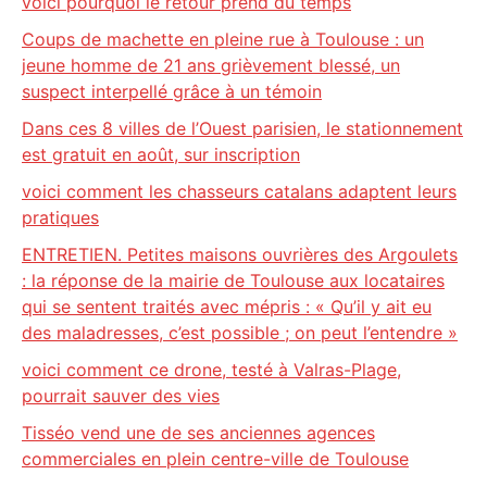
voici pourquoi le retour prend du temps
Coups de machette en pleine rue à Toulouse : un
jeune homme de 21 ans grièvement blessé, un
suspect interpellé grâce à un témoin
Dans ces 8 villes de l’Ouest parisien, le stationnement
est gratuit en août, sur inscription
voici comment les chasseurs catalans adaptent leurs
pratiques
ENTRETIEN. Petites maisons ouvrières des Argoulets
: la réponse de la mairie de Toulouse aux locataires
qui se sentent traités avec mépris : « Qu’il y ait eu
des maladresses, c’est possible ; on peut l’entendre »
voici comment ce drone, testé à Valras-Plage,
pourrait sauver des vies
Tisséo vend une de ses anciennes agences
commerciales en plein centre-ville de Toulouse