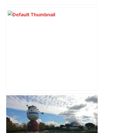
du nouvel accueil du musée des
Augustins
Les ouvriers de l'usine Fibre Excellence
se mobilisent à Toulouse contre la
fermeture de l'entreprise dans le
Comminges – francebleu.fr