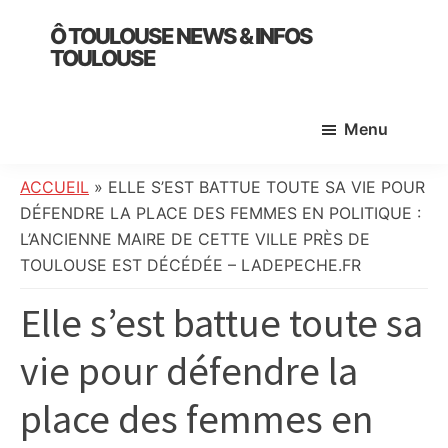
Skip
Skip
Skip
Ô TOULOUSE NEWS & INFOS
to
to
to
TOULOUSE
main
primary
footer
essentiel
content
sidebar
de
Menu
l’actualité
toulousaine
:
ACCUEIL
»
ELLE S’EST BATTUE TOUTE SA VIE POUR
info
DÉFENDRE LA PLACE DES FEMMES EN POLITIQUE :
locale,
L’ANCIENNE MAIRE DE CETTE VILLE PRÈS DE
société,
TOULOUSE EST DÉCÉDÉE – LADEPECHE.FR
culture,
Elle s’est battue toute sa
politique,
météo,
vie pour défendre la
faits
divers
place des femmes en
et
initiatives