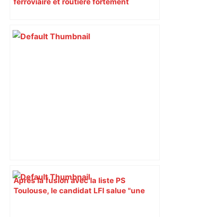
ferroviaire et routière fortement
perturbée en Haute-Garonne, l’A61
bloquée
Après la fusion avec la liste PS
Toulouse, le candidat LFI salue "une
dynamique qui nous oblige à la
responsabilité" – Franceinfo