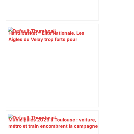
Handibasket – Elite Nationale. Les
Aigles du Velay trop forts pour
Toulouse – Le Progrès
Municipales 2026 à Toulouse : voiture,
métro et train encombrent la campagne
électorale – – Le Mans.maville.com