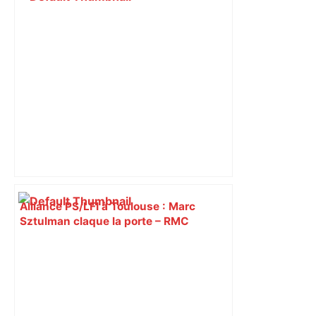
Alliance PS/LFI à Toulouse : Marc
Sztulman claque la porte – RMC