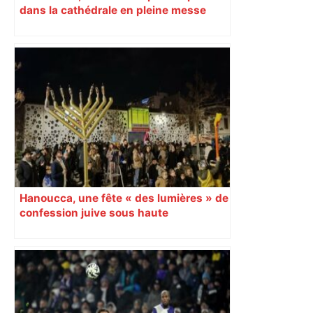
dans la cathédrale en pleine messe
Hanoucca, une fête « des lumières » de
confession juive sous haute
surveillance policière qui a rassemblé
les fidèles au cinéma Pathé Gaumont à
Labège, près de Toulouse