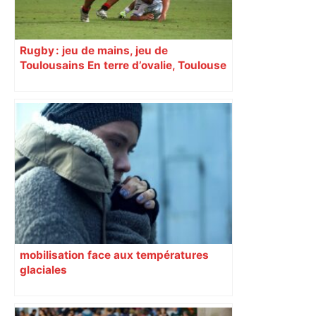
Rugby : jeu de mains, jeu de
Toulousains En terre d’ovalie, Toulouse
est capitale avec son club, le Stade
toulousain, accumulant les titres, mais
revendiquant surtout son art du jeu en
mouvement, vif et spectaculaire.
Décryptage. Série (4 / 10)
mobilisation face aux températures
glaciales