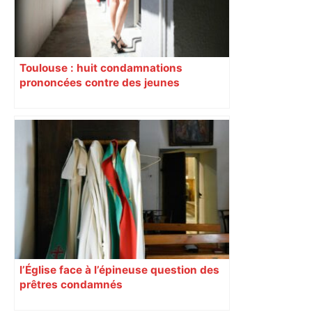
Toulouse : huit condamnations
prononcées contre des jeunes
impliqués dans la prostitution
d’adolescentes
l’Église face à l’épineuse question des
prêtres condamnés