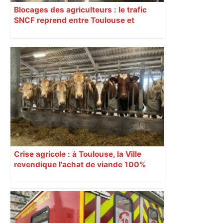
Blocages des agriculteurs : le trafic
SNCF reprend entre Toulouse et
Narbonne après 48 heures de paralysie
Crise agricole : à Toulouse, la Ville
revendique l’achat de viande 100%
Sud-Ouest pour les cantines