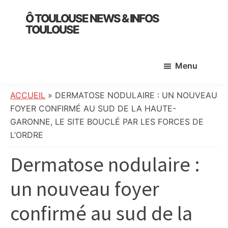
Skip
Skip
Skip
Ô TOULOUSE NEWS & INFOS
to
to
to
TOULOUSE
main
primary
footer
essentiel
content
sidebar
de
Menu
l’actualité
toulousaine
:
ACCUEIL
»
DERMATOSE NODULAIRE : UN NOUVEAU
info
FOYER CONFIRMÉ AU SUD DE LA HAUTE-
locale,
GARONNE, LE SITE BOUCLÉ PAR LES FORCES DE
société,
L’ORDRE
culture,
Dermatose nodulaire :
politique,
météo,
un nouveau foyer
faits
divers
confirmé au sud de la
et
initiatives