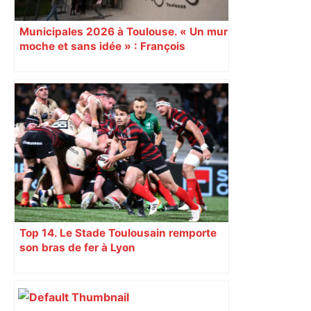
Municipales 2026 à Toulouse. « Un mur
moche et sans idée » : François
Piquemal (LFI), un détracteur de plus
du nouvel accueil du musée des
Augustins
Top 14. Le Stade Toulousain remporte
son bras de fer à Lyon