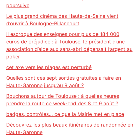
poursuive
Le plus grand cinéma des Hauts-de-Seine vient
d’ouvrir à Boulogne-Billancourt
Il escroque des enseignes pour plus de 184 000
euros de préjudice : à Toulouse, le président d’une
association d’aide aux sans-abri dépensait l’argent au
poker
cet axe vers les plages est perturbé
Quelles sont ces sept sorties gratuites à faire en
Haute-Garonne jusqu’au 9 août ?
Bouchons autour de Toulouse : à quelles heures
prendre la route ce week-end des 8 et 9 août ?
badges, contrôles… ce que la Mairie met en place
Découvrez les plus beaux itinéraires de randonnée en
Haute-Garonne