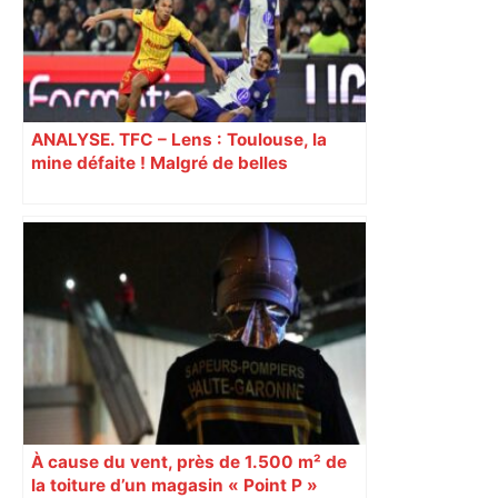
ANALYSE. TFC – Lens : Toulouse, la
mine défaite ! Malgré de belles
dispositions, les Toulousains vite
réduits à 10 ont subi la loi du leader
À cause du vent, près de 1.500 m² de
la toiture d’un magasin « Point P »