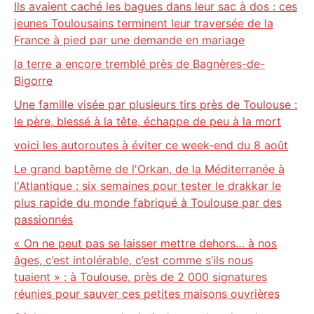
Ils avaient caché les bagues dans leur sac à dos : ces
jeunes Toulousains terminent leur traversée de la
France à pied par une demande en mariage
la terre a encore tremblé près de Bagnères-de-
Bigorre
Une famille visée par plusieurs tirs près de Toulouse :
le père, blessé à la tête, échappe de peu à la mort
voici les autoroutes à éviter ce week-end du 8 août
Le grand baptême de l'Orkan, de la Méditerranée à
l'Atlantique : six semaines pour tester le drakkar le
plus rapide du monde fabriqué à Toulouse par des
passionnés
« On ne peut pas se laisser mettre dehors… à nos
âges, c’est intolérable, c’est comme s’ils nous
tuaient » : à Toulouse, près de 2 000 signatures
réunies pour sauver ces petites maisons ouvrières