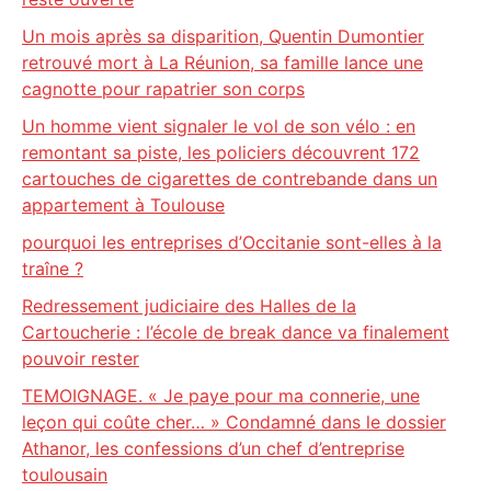
Un mois après sa disparition, Quentin Dumontier
retrouvé mort à La Réunion, sa famille lance une
cagnotte pour rapatrier son corps
Un homme vient signaler le vol de son vélo : en
remontant sa piste, les policiers découvrent 172
cartouches de cigarettes de contrebande dans un
appartement à Toulouse
pourquoi les entreprises d’Occitanie sont-elles à la
traîne ?
Redressement judiciaire des Halles de la
Cartoucherie : l’école de break dance va finalement
pouvoir rester
TEMOIGNAGE. « Je paye pour ma connerie, une
leçon qui coûte cher… » Condamné dans le dossier
Athanor, les confessions d’un chef d’entreprise
toulousain