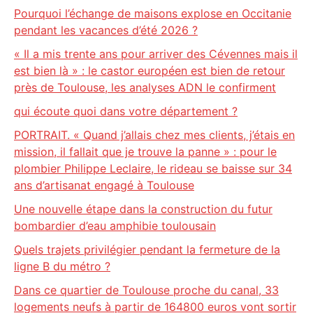
Pourquoi l’échange de maisons explose en Occitanie
pendant les vacances d’été 2026 ?
« Il a mis trente ans pour arriver des Cévennes mais il
est bien là » : le castor européen est bien de retour
près de Toulouse, les analyses ADN le confirment
qui écoute quoi dans votre département ?
PORTRAIT. « Quand j’allais chez mes clients, j’étais en
mission, il fallait que je trouve la panne » : pour le
plombier Philippe Leclaire, le rideau se baisse sur 34
ans d’artisanat engagé à Toulouse
Une nouvelle étape dans la construction du futur
bombardier d’eau amphibie toulousain
Quels trajets privilégier pendant la fermeture de la
ligne B du métro ?
Dans ce quartier de Toulouse proche du canal, 33
logements neufs à partir de 164800 euros vont sortir