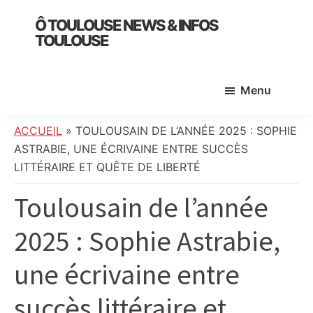
Skip
Skip
Skip
Ô TOULOUSE NEWS & INFOS
to
to
to
TOULOUSE
main
primary
footer
essentiel
content
sidebar
de
Menu
l’actualité
toulousaine
:
ACCUEIL
»
TOULOUSAIN DE L’ANNÉE 2025 : SOPHIE
info
ASTRABIE, UNE ÉCRIVAINE ENTRE SUCCÈS
locale,
LITTÉRAIRE ET QUÊTE DE LIBERTÉ
société,
Toulousain de l’année
culture,
politique,
2025 : Sophie Astrabie,
météo,
faits
une écrivaine entre
divers
et
succès littéraire et
initiatives