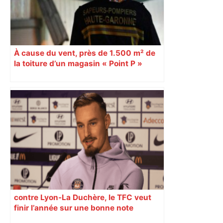
À cause du vent, près de 1.500 m² de
la toiture d’un magasin « Point P »
s’effondrent à Toulouse
contre Lyon-La Duchère, le TFC veut
finir l’année sur une bonne note