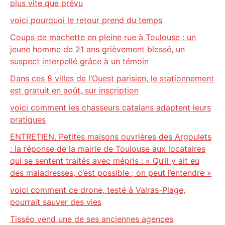
plus vite que prévu
voici pourquoi le retour prend du temps
Coups de machette en pleine rue à Toulouse : un
jeune homme de 21 ans grièvement blessé, un
suspect interpellé grâce à un témoin
Dans ces 8 villes de l’Ouest parisien, le stationnement
est gratuit en août, sur inscription
voici comment les chasseurs catalans adaptent leurs
pratiques
ENTRETIEN. Petites maisons ouvrières des Argoulets
: la réponse de la mairie de Toulouse aux locataires
qui se sentent traités avec mépris : « Qu’il y ait eu
des maladresses, c’est possible ; on peut l’entendre »
voici comment ce drone, testé à Valras-Plage,
pourrait sauver des vies
Tisséo vend une de ses anciennes agences