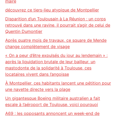
maire
découvrez ce tiers-lieu atypique de Montpellier
Disparition d’un Toulousain à La Réunion : un corps
retrouvé dans une ravine, il pourrait s’agir de celui de
Quentin Dumontier
Après quatre mois de travaux, ce square de Mende
change complètement de visage
« On a peur d’être expulsés du jour au lendemain » :
après la liquidation brutale de leur bailleur, un
mastodonte de la solidarité à Toulouse, ces
locataires vivent dans l’angoisse
À Montpellier, ces habitants lancent une pétition pour
une navette directe vers la plage
Un gigantesque Boeing militaire australien a fait
escale à l’aéroport de Toulouse, voici pourquoi
A69 : les opposants annoncent un week-end de