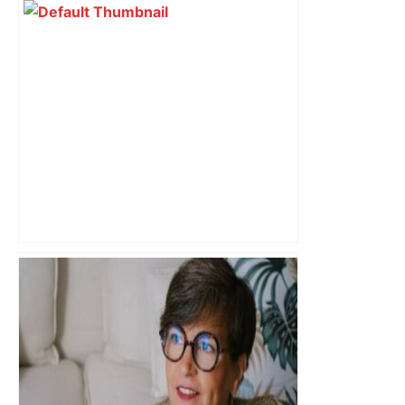
Top 14 : Perpignan mate le leader
Toulouse et quitte la dernière place –
lanouvellerepublique.fr