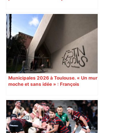
impliqués dans la prostitution
d’adolescentes
Municipales 2026 à Toulouse. « Un mur
moche et sans idée » : François
Piquemal (LFI), un détracteur de plus
du nouvel accueil du musée des
Augustins