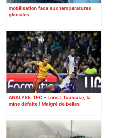
mobilisation face aux températures
glaciales
ANALYSE. TFC – Lens : Toulouse, la
mine défaite ! Malgré de belles
dispositions, les Toulousains vite
réduits à 10 ont subi la loi du leader