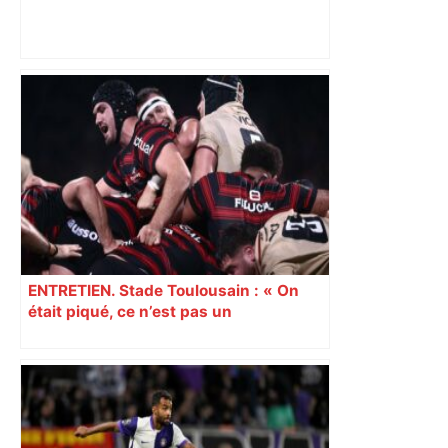
Ligue 1 : Lens débute l’année par un
carton à Toulouse et s’offre le titre de
champion d’automne – Foot Mercato
ENTRETIEN. Stade Toulousain : « On
était piqué, ce n’est pas un
mensonge » Clément Vergé revient sur
la semaine délicate de Toulouse