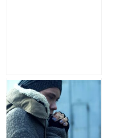
DIRECT. Colère des agriculteurs :
mobilisation agricole à Toulouse ce
samedi, 113 vaches abattues en Ariège
– ladepeche.fr