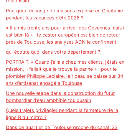
toulousain
Pourquoi l’échange de maisons explose en Occitanie
pendant les vacances d’été 2026 ?
« Il a mis trente ans pour arriver des Cévennes mais il
est bien là » : le castor européen est bien de retour
près de Toulouse, les analyses ADN le confirment
qui écoute quoi dans votre département ?
PORTRAIT. « Quand j’allais chez mes clients, j’étais en
mission, il fallait que je trouve la panne » : pour le
plombier Philippe Leclaire, le rideau se baisse sur 34
ans d’artisanat engagé à Toulouse
Une nouvelle étape dans la construction du futur
bombardier d’eau amphibie toulousain
Quels trajets privilégier pendant la fermeture de la
ligne B du métro ?
Dans ce quartier de Toulouse proche du canal, 33