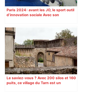
Paris 2024 : avant les JO, le sport outil
d’innovation sociale Avec son
programme « Impact 2024 », le Comité
d’organisation des Jeux de Paris
soutient depuis deux ans des
centaines de projets à vocation sociale.
Exemple à Toulouse et à Tarbes, avec
l’escalade qui espère dépasser le mur
d’indifférence des quartiers populaires.
Reportage
Le saviez-vous ? Avec 200 silos et 160
puits, ce village du Tarn est un
véritable gruyère…
Primary