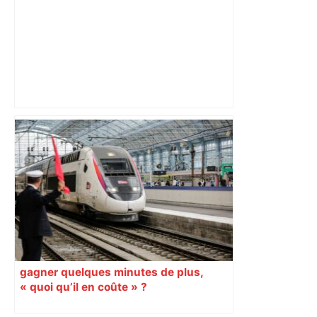
Top 14: comment Perpignan a une
nouvelle fois fait tomber Toulouse? –
RMC Sport
gagner quelques minutes de plus,
« quoi qu’il en coûte » ?