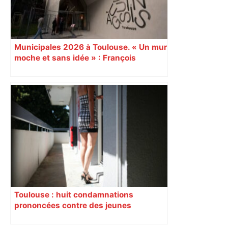
Municipales 2026 à Toulouse. « Un mur
moche et sans idée » : François
Piquemal (LFI), un détracteur de plus
du nouvel accueil du musée des
Augustins
Toulouse : huit condamnations
prononcées contre des jeunes
impliqués dans la prostitution
d’adolescentes