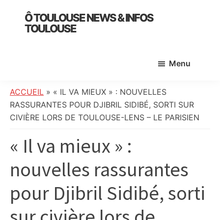
Skip
Skip
Skip
Ô TOULOUSE NEWS & INFOS
to
to
to
TOULOUSE
main
primary
footer
essentiel
content
sidebar
de
Menu
l’actualité
toulousaine
:
ACCUEIL
»
« IL VA MIEUX » : NOUVELLES
info
RASSURANTES POUR DJIBRIL SIDIBÉ, SORTI SUR
locale,
CIVIÈRE LORS DE TOULOUSE-LENS – LE PARISIEN
société,
« Il va mieux » :
culture,
politique,
nouvelles rassurantes
météo,
faits
pour Djibril Sidibé, sorti
divers
et
sur civière lors de
initiatives