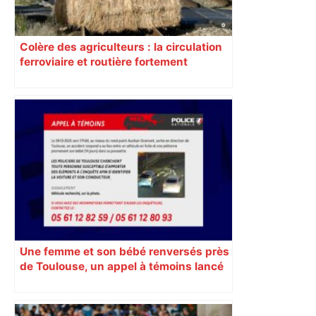
Colère des agriculteurs : la circulation
ferroviaire et routière fortement
perturbée en Haute-Garonne, l’A61
bloquée
Une femme et son bébé renversés près
de Toulouse, un appel à témoins lancé
pour retrouver le véhicule en fuite