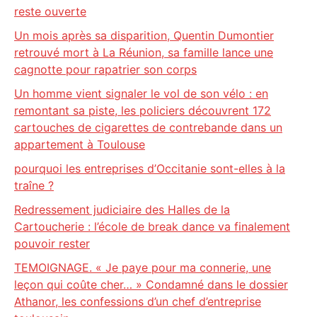
reste ouverte
Un mois après sa disparition, Quentin Dumontier
retrouvé mort à La Réunion, sa famille lance une
cagnotte pour rapatrier son corps
Un homme vient signaler le vol de son vélo : en
remontant sa piste, les policiers découvrent 172
cartouches de cigarettes de contrebande dans un
appartement à Toulouse
pourquoi les entreprises d’Occitanie sont-elles à la
traîne ?
Redressement judiciaire des Halles de la
Cartoucherie : l’école de break dance va finalement
pouvoir rester
TEMOIGNAGE. « Je paye pour ma connerie, une
leçon qui coûte cher… » Condamné dans le dossier
Athanor, les confessions d’un chef d’entreprise