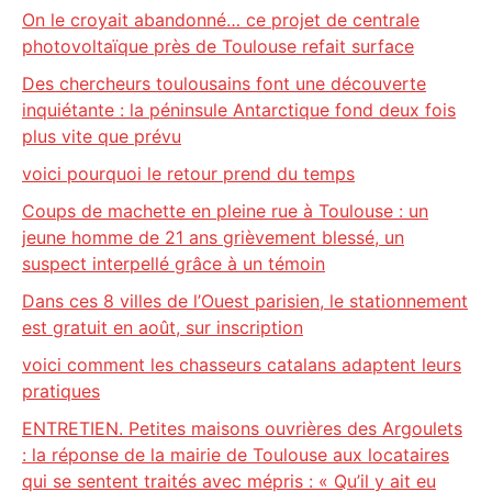
On le croyait abandonné… ce projet de centrale
photovoltaïque près de Toulouse refait surface
Des chercheurs toulousains font une découverte
inquiétante : la péninsule Antarctique fond deux fois
plus vite que prévu
voici pourquoi le retour prend du temps
Coups de machette en pleine rue à Toulouse : un
jeune homme de 21 ans grièvement blessé, un
suspect interpellé grâce à un témoin
Dans ces 8 villes de l’Ouest parisien, le stationnement
est gratuit en août, sur inscription
voici comment les chasseurs catalans adaptent leurs
pratiques
ENTRETIEN. Petites maisons ouvrières des Argoulets
: la réponse de la mairie de Toulouse aux locataires
qui se sentent traités avec mépris : « Qu’il y ait eu