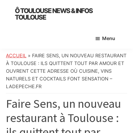
Skip
Skip
Skip
Ô TOULOUSE NEWS & INFOS
to
to
to
TOULOUSE
main
primary
footer
essentiel
content
sidebar
de
Menu
l’actualité
toulousaine
:
ACCUEIL
»
FAIRE SENS, UN NOUVEAU RESTAURANT
info
À TOULOUSE : ILS QUITTENT TOUT PAR AMOUR ET
locale,
OUVRENT CETTE ADRESSE OÙ CUISINE, VINS
société,
NATURELS ET COCKTAILS FONT SENSATION –
culture,
LADEPECHE.FR
politique,
Faire Sens, un nouveau
météo,
faits
restaurant à Toulouse :
divers
et
ils quittent tout par
initiatives