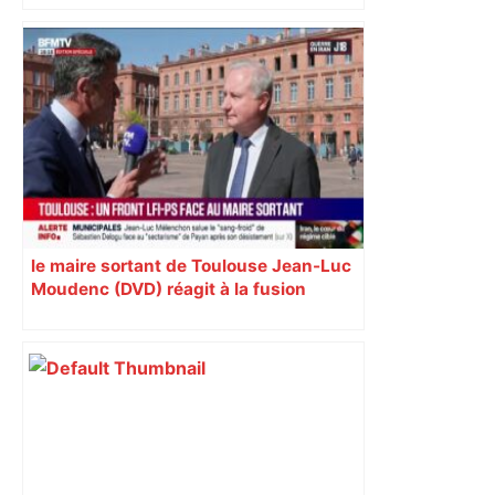
ENTRETIEN. Municipales 2026 à
Toulouse : sous le feu des critiques,
Briançon assume son alliance avec
Piquemal, "ce n’est pas un accord de
postes" – ladepeche.fr
le maire sortant de Toulouse Jean-Luc
Moudenc (DVD) réagit à la fusion
PS/LFI