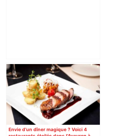
Un jeune de 20 ans en urgence
absolue après avoir reçu un coup de
couteau à Toulouse – ladepeche.fr
Envie d’un dîner magique ? Voici 4
restaurants étoilés dans l’Aveyron à