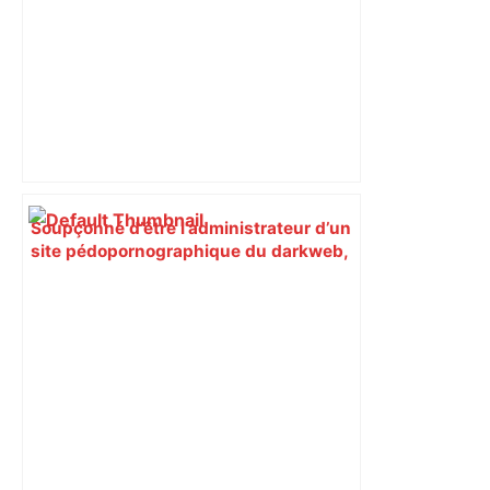
Soupçonné d’être l’administrateur d’un
site pédopornographique du darkweb,
un Toulousain écroué à Paris –
ladepeche.fr