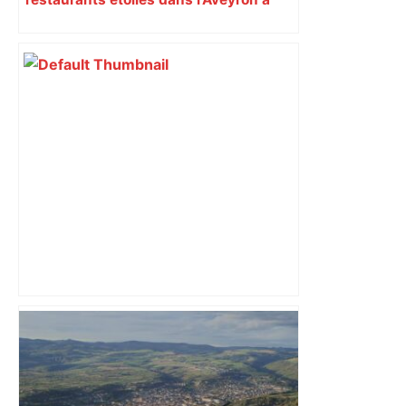
découvrir absolument
Air France augmente le prix des billets:
"Certains Toulouse-Orly sont déjà plus
chers que des Paris-New York!" – RMC