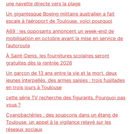
une navette directe vers la plage
Un gigantesque Boeing militaire australien a fait
escale à l’aéroport de Toulouse, voici pourquoi
A69 : les opposants annoncent un week-end de
mobilisation en octobre avant la mise en service de
l’autoroute
À Saint-Denis, les fournitures scolaires seront
gratuites dès la rentrée 2026
Un garçon de 13 ans entre la vie et la mort, deux
jeunes interpellés, des armes saisies : trois fusillades
en trois jours à Toulouse
cette série TV recherche des figurants. Pourquoi pas
vous ?
Cyanobactéries : des soupçons dans un étang de
Toulouse, un appel à la vigilance relayé sur les
réseaux sociaux