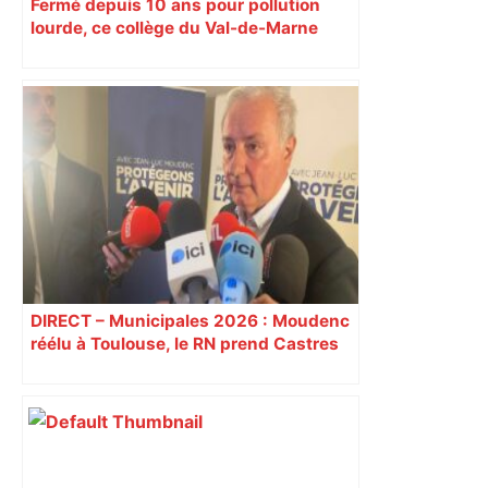
Fermé depuis 10 ans pour pollution
lourde, ce collège du Val-de-Marne
rouvrira en 2031
DIRECT – Municipales 2026 : Moudenc
réélu à Toulouse, le RN prend Castres
et Carcassonne