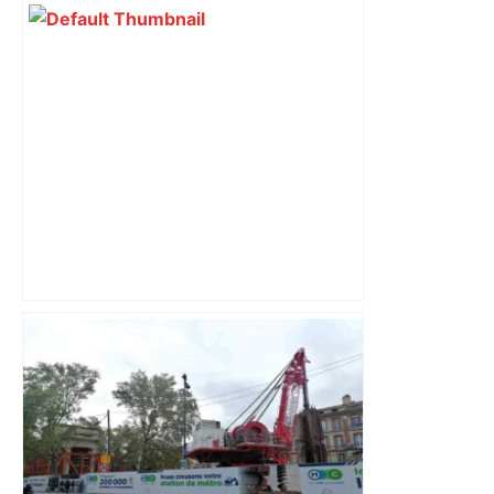
Open Kia Toulouse-Balma : un baptême
du feu sur la chaise pour Martin
Barreira Bonzom – ladepeche.fr