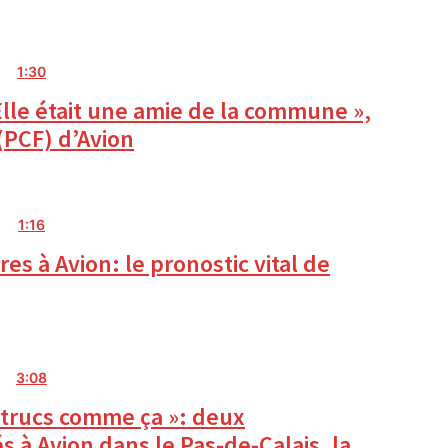
1:30
Elle était une amie de la commune »,
(PCF) d’Avion
1:16
s à Avion: le pronostic vital de
3:08
 trucs comme ça »: deux
 à Avion dans le Pas-de-Calais, la