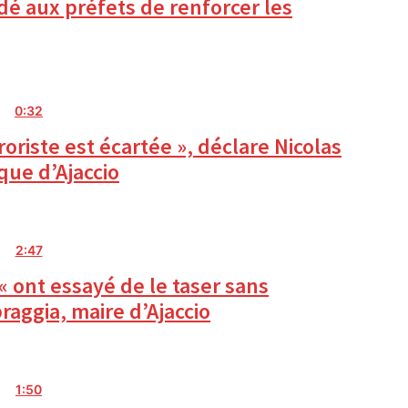
dé aux préfets de renforcer les
0:32
oriste est écartée », déclare Nicolas
que d’Ajaccio
2:47
« ont essayé de le taser sans
aggia, maire d’Ajaccio
1:50