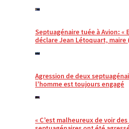
citoyennes
Septuagénaire tuée à Avion: « 
déclare Jean Létoquart, maire 
Agression de deux septuagénaire
l’homme est toujours engagé
« C’est malheureux de voir des
septuagénaires ont été agressés