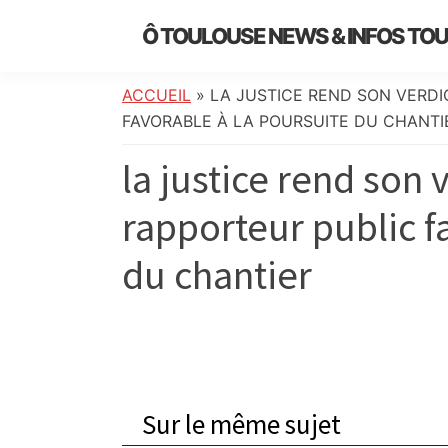
Skip
Skip
Skip
Skip
Ô TOULOUSE NEWS & INFOS TO
to
to
to
to
essentiel
primary
main
primary
footer
de
navigation
content
sidebar
ACCUEIL
»
LA JUSTICE REND SON VERDI
l’actualité
FAVORABLE À LA POURSUITE DU CHANTI
toulousaine
la justice rend son v
:
info
rapporteur public f
locale,
société,
du chantier
culture,
politique,
météo,
faits
divers
et
Sur le même sujet
initiatives