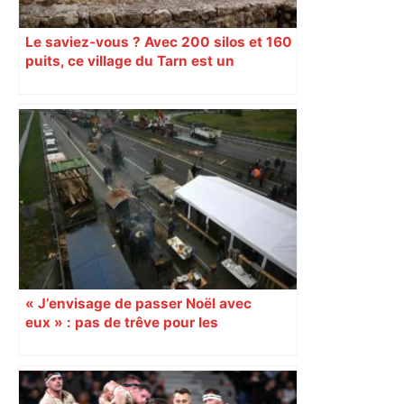
Le saviez-vous ? Avec 200 silos et 160
puits, ce village du Tarn est un
véritable gruyère…
« J’envisage de passer Noël avec
eux » : pas de trêve pour les
agriculteurs qui bloquent l’A64