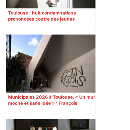
Toulouse : huit condamnations
prononcées contre des jeunes
impliqués dans la prostitution
d’adolescentes
Municipales 2026 à Toulouse. « Un mur
moche et sans idée » : François
Piquemal (LFI), un détracteur de plus
du nouvel accueil du musée des
Augustins