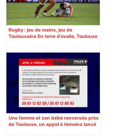
Rugby : jeu de mains, jeu de
Toulousains En terre d’ovalie, Toulouse
est capitale avec son club, le Stade
toulousain, accumulant les titres, mais
revendiquant surtout son art du jeu en
mouvement, vif et spectaculaire.
Décryptage. Série (4 / 10)
Une femme et son bébé renversés près
de Toulouse, un appel à témoins lancé
pour retrouver le véhicule en fuite