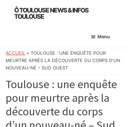
Skip
Skip
Skip
Ô TOULOUSE NEWS & INFOS
to
to
to
TOULOUSE
main
primary
footer
essentiel
content
sidebar
de
Menu
l’actualité
toulousaine
:
ACCUEIL
»
TOULOUSE : UNE ENQUÊTE POUR
info
MEURTRE APRÈS LA DÉCOUVERTE DU CORPS D’UN
locale,
NOUVEAU-NÉ – SUD OUEST
société,
Toulouse : une enquête
culture,
politique,
pour meurtre après la
météo,
faits
découverte du corps
divers
et
d’un nouveau-né – Sud
initiatives