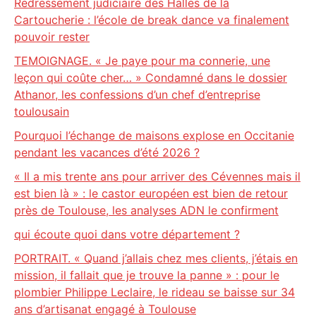
Redressement judiciaire des Halles de la
Cartoucherie : l’école de break dance va finalement
pouvoir rester
TEMOIGNAGE. « Je paye pour ma connerie, une
leçon qui coûte cher… » Condamné dans le dossier
Athanor, les confessions d’un chef d’entreprise
toulousain
Pourquoi l’échange de maisons explose en Occitanie
pendant les vacances d’été 2026 ?
« Il a mis trente ans pour arriver des Cévennes mais il
est bien là » : le castor européen est bien de retour
près de Toulouse, les analyses ADN le confirment
qui écoute quoi dans votre département ?
PORTRAIT. « Quand j’allais chez mes clients, j’étais en
mission, il fallait que je trouve la panne » : pour le
plombier Philippe Leclaire, le rideau se baisse sur 34
ans d’artisanat engagé à Toulouse