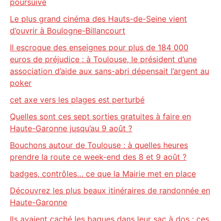
poursuive
Le plus grand cinéma des Hauts-de-Seine vient
d’ouvrir à Boulogne-Billancourt
Il escroque des enseignes pour plus de 184 000
euros de préjudice : à Toulouse, le président d’une
association d’aide aux sans-abri dépensait l’argent au
poker
cet axe vers les plages est perturbé
Quelles sont ces sept sorties gratuites à faire en
Haute-Garonne jusqu’au 9 août ?
Bouchons autour de Toulouse : à quelles heures
prendre la route ce week-end des 8 et 9 août ?
badges, contrôles… ce que la Mairie met en place
Découvrez les plus beaux itinéraires de randonnée en
Haute-Garonne
Ils avaient caché les bagues dans leur sac à dos : ces