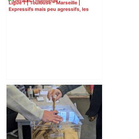
Ligue 1 | Toulouse – Marseille |
Expressifs mais peu agressifs, les
joueurs de l'OM sont-ils des faux
méchants – Eurosport
Drame sur la rocade de Toulouse : un
mort et la circulation paralysée –
France 3 Régions