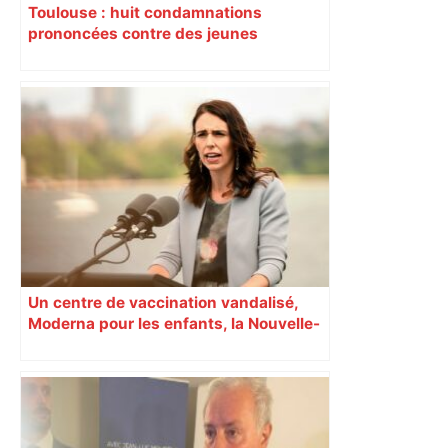
Toulouse : huit condamnations
prononcées contre des jeunes
impliqués dans la prostitution
d’adolescentes
Un centre de vaccination vandalisé,
Moderna pour les enfants, la Nouvelle-
Zélande confinée… Le récap’ du 17 août