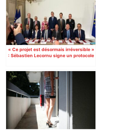
les futurs astronautes – ToulÉco
« Ce projet est désormais irréversible »
: Sébastien Lecornu signe un protocole
pour sacraliser la LGV Toulouse-
Bordeaux