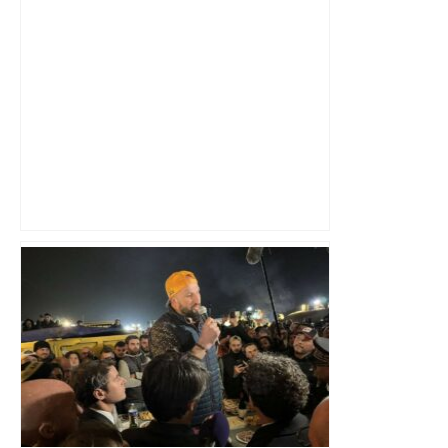
Alliance PS/LFI à Toulouse : Marc
Sztulman claque la porte – RMC