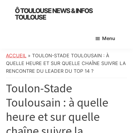
Skip
Skip
Skip
Ô TOULOUSE NEWS & INFOS
to
to
to
TOULOUSE
main
primary
footer
essentiel
content
sidebar
de
Menu
l’actualité
toulousaine
:
ACCUEIL
»
TOULON-STADE TOULOUSAIN : À
info
QUELLE HEURE ET SUR QUELLE CHAÎNE SUIVRE LA
locale,
RENCONTRE DU LEADER DU TOP 14 ?
société,
Toulon-Stade
culture,
politique,
Toulousain : à quelle
météo,
faits
heure et sur quelle
divers
et
chaîne suivre la
initiatives