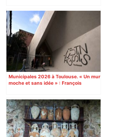
« Rien d'inquiétant » pour Guillaume
Restes, le gardien de Toulouse, après
sa sortie à Metz – L'Équipe
Municipales 2026 à Toulouse. « Un mur
moche et sans idée » : François
Piquemal (LFI), un détracteur de plus
du nouvel accueil du musée des
Augustins