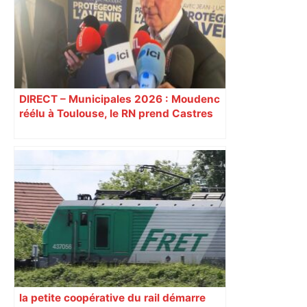
DIRECT – Municipales 2026 : Moudenc
réélu à Toulouse, le RN prend Castres
et Carcassonne
la petite coopérative du rail démarre