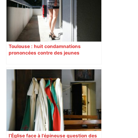
Briançon assume son alliance avec
Piquemal, "ce n’est pas un accord de
postes" – ladepeche.fr
Toulouse : huit condamnations
prononcées contre des jeunes
impliqués dans la prostitution
d’adolescentes
l’Église face à l’épineuse question des