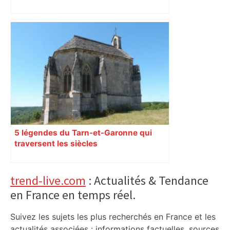
Un homme allongé sur les rails : il
meurt percuté par un train, le trafic
ferroviaire à l’arrêt dans le Lauragais,
au sud de Toulouse – ladepeche.fr
5 légendes du Tarn-et-Garonne qui
traversent les siècles
Primary
trend-live.com
: Actualités & Tendance
en France en temps réel.
Sidebar
Suivez les sujets les plus recherchés en France et les
actualités associées : informations factuelles, sources