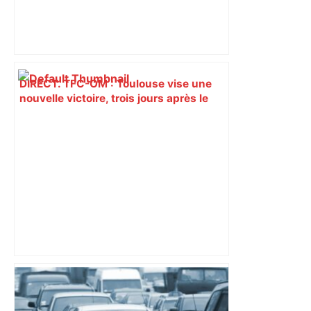
DIRECT. TFC-OM : Toulouse vise une
nouvelle victoire, trois jours après le
quart de finale de Coupe ! Suivez le
match de Ligue 1 en live – ladepeche.fr
DIRECT. Toulouse – Montpellier : suivez
le match – Linternaute.com