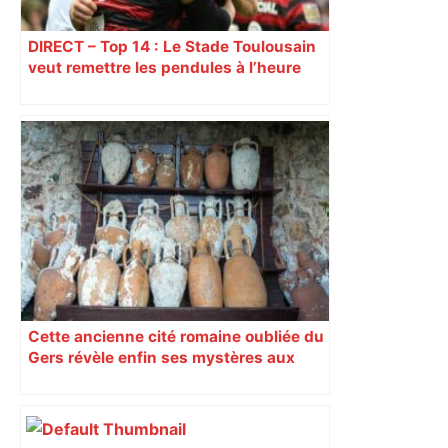
DIRECT – Top 14 : Le Stade Toulousain
veut remettre les pendules à l’heure
contre Toulon
Cette ancienne cité romaine oubliée du
Gers révèle enfin ses mystères aux
archéologues