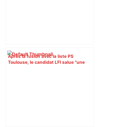
Après la fusion avec la liste PS
Toulouse, le candidat LFI salue "une
dynamique qui nous oblige à la
responsabilité" – Franceinfo