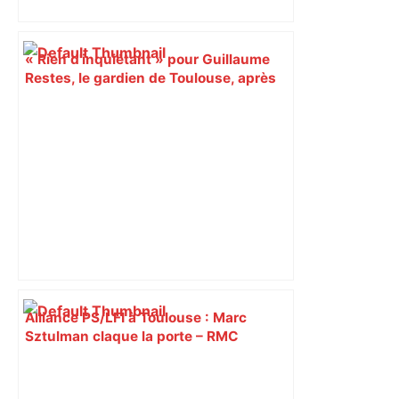
« Rien d'inquiétant » pour Guillaume
Restes, le gardien de Toulouse, après
sa sortie à Metz – L'Équipe
Alliance PS/LFI à Toulouse : Marc
Sztulman claque la porte – RMC