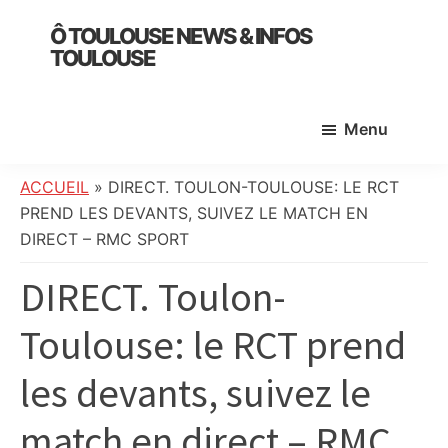
Skip
Skip
Skip
Ô TOULOUSE NEWS & INFOS
to
to
to
TOULOUSE
main
primary
footer
essentiel
content
sidebar
de
Menu
l’actualité
toulousaine
:
ACCUEIL
»
DIRECT. TOULON-TOULOUSE: LE RCT
info
PREND LES DEVANTS, SUIVEZ LE MATCH EN
locale,
DIRECT – RMC SPORT
société,
DIRECT. Toulon-
culture,
politique,
Toulouse: le RCT prend
météo,
faits
les devants, suivez le
divers
et
match en direct – RMC
initiatives