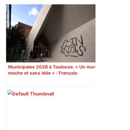
"C’est l’une des plus fortes
fréquentations du circuit" : Toulouse
est-elle la capitale du poker amateur –
ladepeche.fr
Municipales 2026 à Toulouse. « Un mur
moche et sans idée » : François
Piquemal (LFI), un détracteur de plus
du nouvel accueil du musée des
Augustins