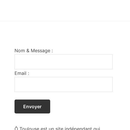
Footer
Nom & Message :
Email :
Ô Toulouse est un site indépendant qui