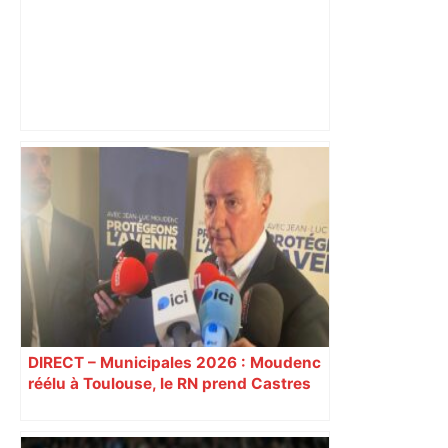
Il est humilié par le 452e joueur mondial
à Toulouse, un Français terrasse une
légende du tennis 4 jours plus tard –
ladepeche.fr
DIRECT – Municipales 2026 : Moudenc
réélu à Toulouse, le RN prend Castres
et Carcassonne