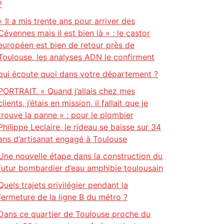
?
« Il a mis trente ans pour arriver des
Cévennes mais il est bien là » : le castor
européen est bien de retour près de
Toulouse, les analyses ADN le confirment
qui écoute quoi dans votre département ?
PORTRAIT. « Quand j’allais chez mes
clients, j’étais en mission, il fallait que je
trouve la panne » : pour le plombier
Philippe Leclaire, le rideau se baisse sur 34
ans d’artisanat engagé à Toulouse
Une nouvelle étape dans la construction du
futur bombardier d’eau amphibie toulousain
Quels trajets privilégier pendant la
fermeture de la ligne B du métro ?
Dans ce quartier de Toulouse proche du