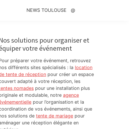
NEWS TOULOUSE
@
Primary
Sidebar
Nos solutions pour organiser et
équiper votre événement
Pour préparer votre événement, retrouvez
nos différents sites spécialisés : la
location
de tente de réception
pour créer un espace
couvert adapté à votre réception, les
tentes nomades
pour une installation plus
originale et modulable, notre
agence
événementielle
pour l’organisation et la
coordination de vos événements, ainsi que
nos solutions de
tente de mariage
pour
aménager une réception élégante en