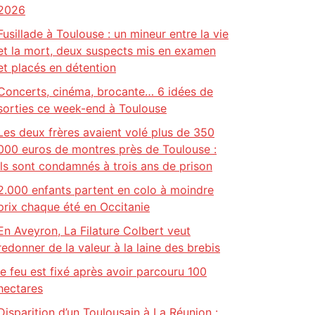
2026
Fusillade à Toulouse : un mineur entre la vie
et la mort, deux suspects mis en examen
et placés en détention
Concerts, cinéma, brocante… 6 idées de
sorties ce week-end à Toulouse
Les deux frères avaient volé plus de 350
000 euros de montres près de Toulouse :
ils sont condamnés à trois ans de prison
2.000 enfants partent en colo à moindre
prix chaque été en Occitanie
En Aveyron, La Filature Colbert veut
redonner de la valeur à la laine des brebis
le feu est fixé après avoir parcouru 100
hectares
Disparition d’un Toulousain à La Réunion :