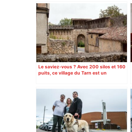
Le saviez-vous ? Avec 200 silos et 160
puits, ce village du Tarn est un
véritable gruyère…