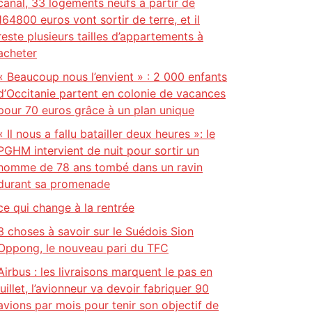
canal, 33 logements neufs à partir de
164800 euros vont sortir de terre, et il
reste plusieurs tailles d’appartements à
acheter
« Beaucoup nous l’envient » : 2 000 enfants
d’Occitanie partent en colonie de vacances
pour 70 euros grâce à un plan unique
« Il nous a fallu batailler deux heures »: le
PGHM intervient de nuit pour sortir un
homme de 78 ans tombé dans un ravin
durant sa promenade
ce qui change à la rentrée
3 choses à savoir sur le Suédois Sion
Oppong, le nouveau pari du TFC
Airbus : les livraisons marquent le pas en
juillet, l’avionneur va devoir fabriquer 90
avions par mois pour tenir son objectif de