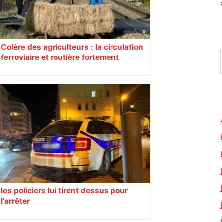
Colère des agriculteurs : la circulation
ferroviaire et routière fortement
perturbée en Haute-Garonne, l’A61
bloquée
les policiers lui tirent dessus pour
l’arrêter