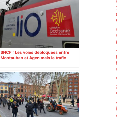
SNCF : Les voies débloquées entre
Montauban et Agen mais le trafic
toujours perturbé entre Toulouse, Agen
et Auch