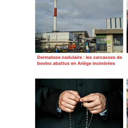
Dermatose nodulaire : les carcasses de
bovins abattus en Ariège incinérées
dans une usine en Normandie à 800
km de là