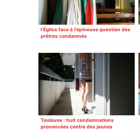
l’Église face à l’épineuse question des
prêtres condamnés
Toulouse : huit condamnations
prononcées contre des jeunes
impliqués dans la prostitution
d’adolescentes