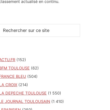
classement actualisé en continu.
Rechercher
sur
ce
site
ACTU.FR
(152)
BFM TOULOUSE
(62)
FRANCE BLEU
(504)
LA CROIX
(214)
LA DEPECHE TOULOUSE
(1 550)
LE JOURNAL TOULOUSAIN
(1 410)
LEPARISIEN
(250)