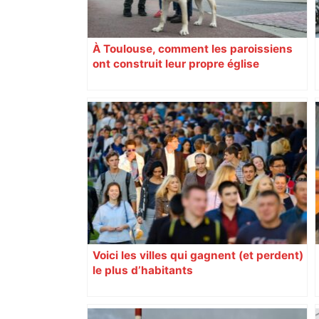
À Toulouse, comment les paroissiens
ont construit leur propre église
Voici les villes qui gagnent (et perdent)
le plus d’habitants