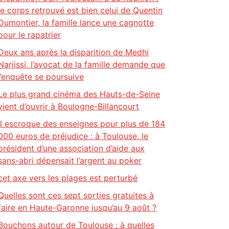
le corps retrouvé est bien celui de Quentin
Dumontier, la famille lance une cagnotte
pour le rapatrier
Deux ans après la disparition de Medhi
Narjissi, l’avocat de la famille demande que
l’enquête se poursuive
Le plus grand cinéma des Hauts-de-Seine
vient d’ouvrir à Boulogne-Billancourt
Il escroque des enseignes pour plus de 184
000 euros de préjudice : à Toulouse, le
président d’une association d’aide aux
sans-abri dépensait l’argent au poker
cet axe vers les plages est perturbé
Quelles sont ces sept sorties gratuites à
faire en Haute-Garonne jusqu’au 9 août ?
Bouchons autour de Toulouse : à quelles