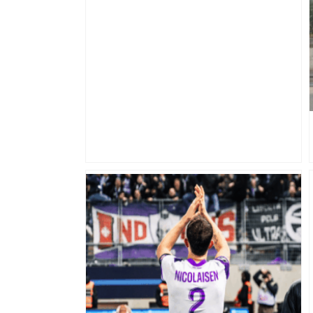
les agriculteurs manifestent malgré les
interdictions