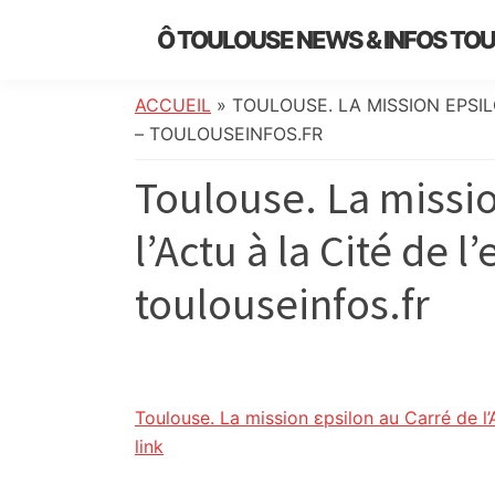
Skip
Skip
Skip
Skip
Ô TOULOUSE NEWS & INFOS TO
to
to
to
to
essentiel
primary
main
primary
footer
de
navigation
content
sidebar
ACCUEIL
»
TOULOUSE. LA MISSION ΕPSIL
l’actualité
– TOULOUSEINFOS.FR
toulousaine
Toulouse. La missio
:
info
l’Actu à la Cité de l
locale,
société,
toulouseinfos.fr
culture,
politique,
météo,
faits
divers
Toulouse. La mission εpsilon au Carré de l’
et
link
initiatives