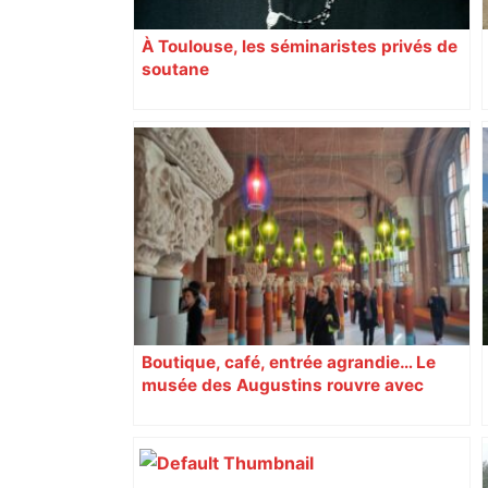
À Toulouse, les séminaristes privés de
soutane
Boutique, café, entrée agrandie… Le
musée des Augustins rouvre avec
l’objectif d’« attirer les passants »