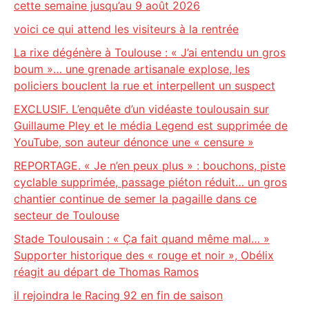
cette semaine jusqu’au 9 août 2026
voici ce qui attend les visiteurs à la rentrée
La rixe dégénère à Toulouse : « J’ai entendu un gros
boum »… une grenade artisanale explose, les
policiers bouclent la rue et interpellent un suspect
EXCLUSIF. L’enquête d’un vidéaste toulousain sur
Guillaume Pley et le média Legend est supprimée de
YouTube, son auteur dénonce une « censure »
REPORTAGE. « Je n’en peux plus » : bouchons, piste
cyclable supprimée, passage piéton réduit… un gros
chantier continue de semer la pagaille dans ce
secteur de Toulouse
Stade Toulousain : « Ça fait quand même mal… »
Supporter historique des « rouge et noir », Obélix
réagit au départ de Thomas Ramos
il rejoindra le Racing 92 en fin de saison