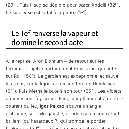
e
e
(29
). Puis Haug se déploie pour parer Abdelli (32
).
Le suspense est total à la pause (1-1).
Le Tef renverse la vapeur et
domine le second acte
À la reprise, Aron Donnum – de retour sur les
terrains- projette parfaitement Emersonn, qui bute
e
sur Rulli (50
). Le gardien est exceptionnel et sauve
les siens, sur la ligne, après une tête de Nicolaisen
e
e
(51
). Puis Méthalie bute à son tour (55
). Les Violets
commencent à y croire. Puis, complètement à contre-
courant du jeu,
Igor Paixao
s’ouvre un angle
d’attaque, sur l’aile gauche, et adresse un centre-but
brillant (ou hasardeux ?) qui trompe le portier
e
toulousain (56
). La réaction ne se fait pas attendre.