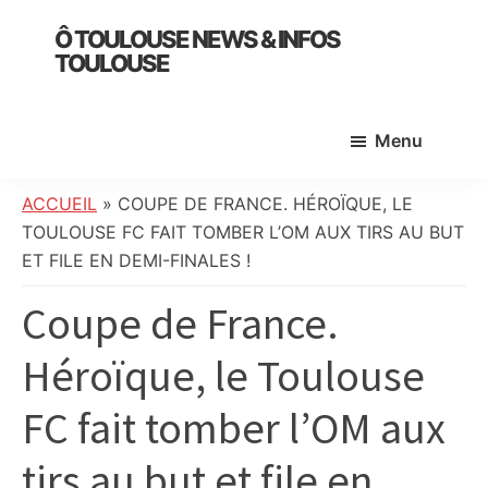
Skip
Skip
Skip
Ô TOULOUSE NEWS & INFOS
to
to
to
TOULOUSE
main
primary
footer
essentiel
content
sidebar
de
Menu
l’actualité
toulousaine
:
ACCUEIL
»
COUPE DE FRANCE. HÉROÏQUE, LE
info
TOULOUSE FC FAIT TOMBER L’OM AUX TIRS AU BUT
locale,
ET FILE EN DEMI-FINALES !
société,
Coupe de France.
culture,
politique,
Héroïque, le Toulouse
météo,
faits
FC fait tomber l’OM aux
divers
et
tirs au but et file en
initiatives