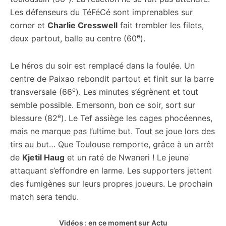
Les défenseurs du TéFéCé sont imprenables sur
corner et
Charlie Cresswell
fait trembler les filets,
e
deux partout, balle au centre (60
).
Le héros du soir est remplacé dans la foulée. Un
centre de Paixao rebondit partout et finit sur la barre
e
transversale (66
). Les minutes s’égrènent et tout
semble possible. Emersonn, bon ce soir, sort sur
e
blessure (82
). Le Tef assiège les cages phocéennes,
mais ne marque pas l’ultime but. Tout se joue lors des
tirs au but… Que Toulouse remporte, grâce à un arrêt
de
Kjetil Haug
et un raté de Nwaneri ! Le jeune
attaquant s’effondre en larme. Les supporters jettent
des fumigènes sur leurs propres joueurs. Le prochain
match sera tendu.
Vidéos : en ce moment sur Actu