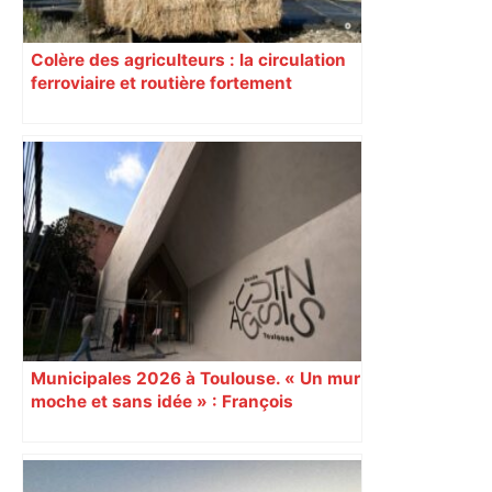
Colère des agriculteurs : la circulation
ferroviaire et routière fortement
perturbée en Haute-Garonne, l’A61
bloquée
Municipales 2026 à Toulouse. « Un mur
moche et sans idée » : François
Piquemal (LFI), un détracteur de plus
du nouvel accueil du musée des
Augustins